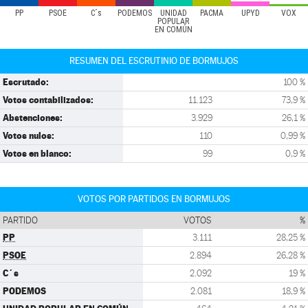
PP
PSOE
C´s
PODEMOS
UNIDAD
PACMA
UPYD
VOX
POPULAR
EN COMÚN
RESUMEN DEL ESCRUTINIO DE BORMUJOS
Escrutado:
100 %
Votos contabilizados:
11.123
73,9 %
Abstenciones:
3.929
26,1 %
Votos nulos:
110
0,99 %
Votos en blanco:
99
0,9 %
VOTOS POR PARTIDOS EN BORMUJOS
PARTIDO
VOTOS
%
PP
3.111
28,25 %
PSOE
2.894
26,28 %
C´s
2.092
19 %
PODEMOS
2.081
18,9 %