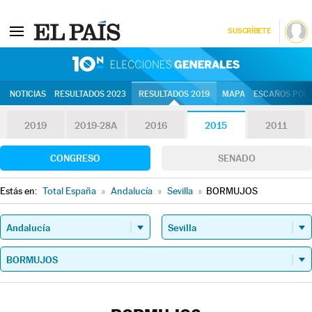
SUSCRÍBETE
10N | Eleccion
NOTICIAS
RESULTADOS 2023
RESULTADOS 2019
MAPA
ESCAÑOS POR 
2019
2019-28A
2016
2015
2011
CONGRESO
SENADO
Estás en:
Total España
»
Andalucía
»
Sevilla
»
BORMUJOS