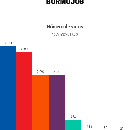
BORMUJOS
Número de votos
100
%
ESCRUTADO
3.111
2.894
2.092
2.081
464
113
80
33