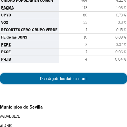
UNIDAD POPULAR EN COMÚN
464
4,21 %
PACMA
113
1,03 %
UPYD
80
0,73 %
VOX
33
0,3 %
RECORTES CERO-GRUPO VERDE
17
0,15 %
FE de las JONS
10
0,09 %
PCPE
8
0,07 %
PCOE
7
0,06 %
P-LIB
4
0,04 %
Descárgate los datos en xml
Municipios de Sevilla
AGUADULCE
ALANÍS