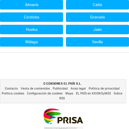
Almería
Cádiz
Córdoba
Granada
Huelva
Jaén
Málaga
Sevilla
EDICIONES EL PAÍS S.L.
©
Contacto
Venta de contenidos
Publicidad
Aviso legal
Política de privacidad
Política cookies
Configuración de cookies
Mapa
EL PAÍS en KIOSKOyMÁS
Índice
RSS