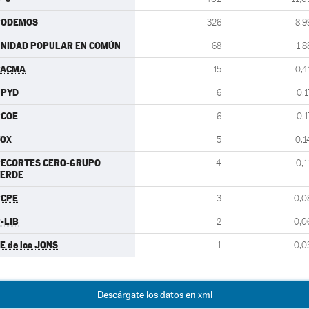
PODEMOS
326
8,9
NIDAD POPULAR EN COMÚN
68
1,8
PACMA
15
0,4
UPYD
6
0,1
PCOE
6
0,1
VOX
5
0,1
RECORTES CERO-GRUPO
4
0,1
VERDE
PCPE
3
0,0
-LIB
2
0,0
E de las JONS
1
0,0
Descárgate los datos en xml