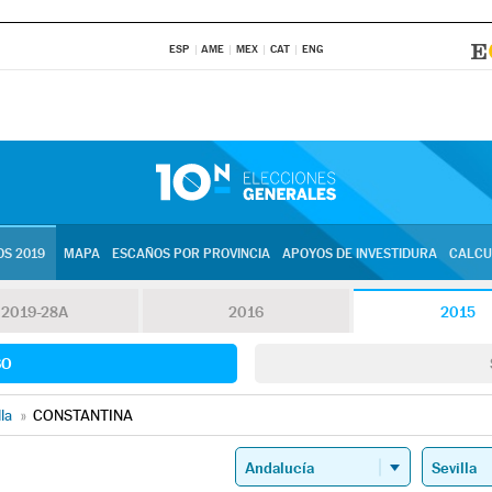
ESP
AME
MEX
CAT
ENG
S 2019
MAPA
ESCAÑOS POR PROVINCIA
APOYOS DE INVESTIDURA
CALCU
2019-28A
2016
2015
SO
lla
»
CONSTANTINA