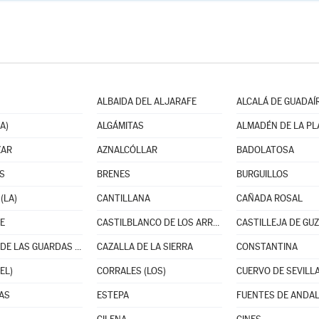
ALBAIDA DEL ALJARAFE
ALCALÁ DE GUADAÍ
A)
ALGÁMITAS
ALMADÉN DE LA PL
ZAR
AZNALCÓLLAR
BADOLATOSA
S
BRENES
BURGUILLOS
(LA)
CANTILLANA
CAÑADA ROSAL
E
CASTILBLANCO DE LOS ARROYOS
CASTILLEJA DE GU
CASTILLO DE LAS GUARDAS (EL)
CAZALLA DE LA SIERRA
CONSTANTINA
EL)
CORRALES (LOS)
CUERVO DE SEVILLA
AS
ESTEPA
FUENTES DE ANDAL