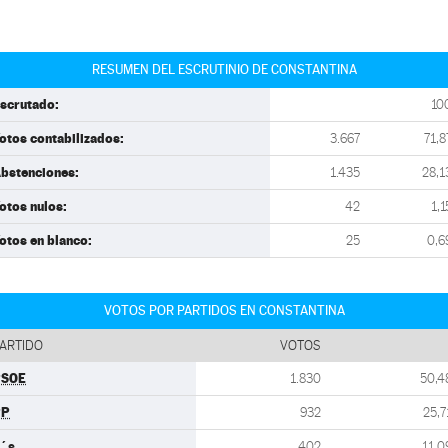
RESUMEN DEL ESCRUTINIO DE CONSTANTINA
scrutado:
10
otos contabilizados:
3.667
71,8
bstenciones:
1.435
28,1
otos nulos:
42
1,1
otos en blanco:
25
0,6
VOTOS POR PARTIDOS EN CONSTANTINA
ARTIDO
VOTOS
PSOE
1.830
50,4
PP
932
25,7
´s
402
11,0