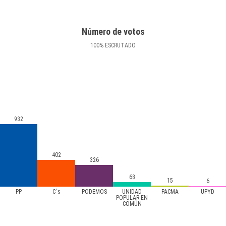
Número de votos
100
%
ESCRUTADO
932
402
326
68
15
6
PP
C´s
PODEMOS
UNIDAD
PACMA
UPYD
POPULAR EN
COMÚN