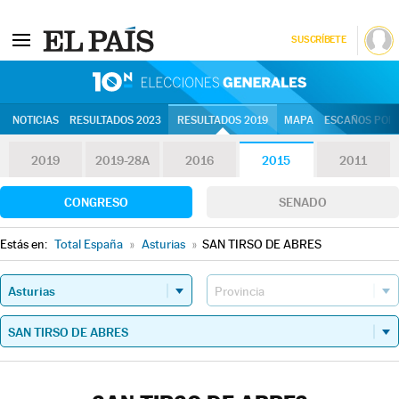
SUSCRÍBETE
10N | Eleccion
NOTICIAS
RESULTADOS 2023
RESULTADOS 2019
MAPA
ESCAÑOS POR 
2019
2019-28A
2016
2015
2011
CONGRESO
SENADO
Estás en:
Total España
»
Asturias
»
SAN TIRSO DE ABRES