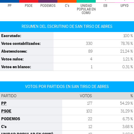
PP
PSOE
PODEMOS
C's
UNIDAD
EB
UPYD
POPULAR EN
COMÚ
RESUMEN DEL ESCRUTINIO DE SAN TIRSO DE ABRES
Escrutado:
100 %
Votos contabilizados:
330
78,76 %
Abstenciones:
89
21,24 %
Votos nulos:
4
1,21 %
Votos en blanco:
1
0,31 %
VOTOS POR PARTIDOS EN SAN TIRSO DE ABRES
PARTIDO
VOTOS
%
PP
177
54,29 %
PSOE
102
31,29 %
PODEMOS
22
6,75 %
C's
12
3,68 %