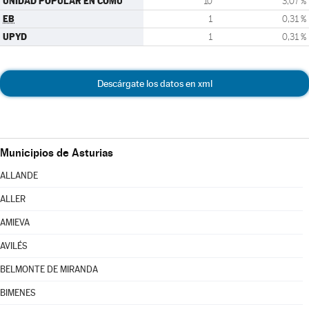
UNIDAD POPULAR EN COMÚ
10
3,07 %
EB
1
0,31 %
UPYD
1
0,31 %
Descárgate los datos en xml
Municipios de Asturias
ALLANDE
ALLER
AMIEVA
AVILÉS
BELMONTE DE MIRANDA
BIMENES