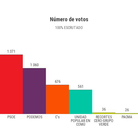
Número de votos
100
%
ESCRUTADO
1.371
1.060
676
561
36
26
PSOE
PODEMOS
C's
UNIDAD
RECORTES
PACMA
POPULAR EN
CERO-GRUPO
COMÚ
VERDE