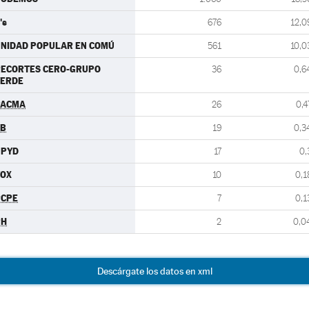
's
676
12,0
NIDAD POPULAR EN COMÚ
561
10,0
RECORTES CERO-GRUPO
36
0,6
VERDE
PACMA
26
0,4
EB
19
0,3
UPYD
17
0,
VOX
10
0,1
PCPE
7
0,1
PH
2
0,0
Descárgate los datos en xml