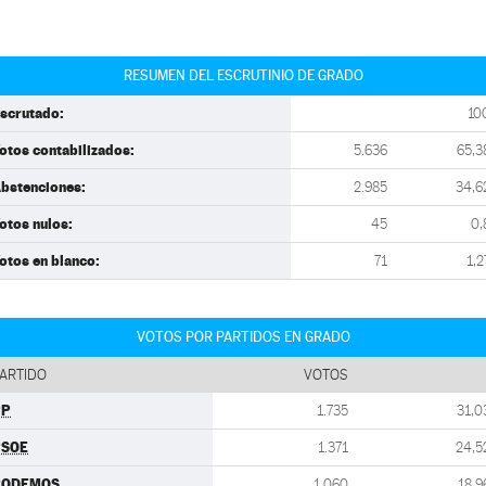
RESUMEN DEL ESCRUTINIO DE GRADO
scrutado:
10
otos contabilizados:
5.636
65,3
bstenciones:
2.985
34,6
otos nulos:
45
0,
otos en blanco:
71
1,2
VOTOS POR PARTIDOS EN GRADO
ARTIDO
VOTOS
PP
1.735
31,0
PSOE
1.371
24,5
PODEMOS
1.060
18,9