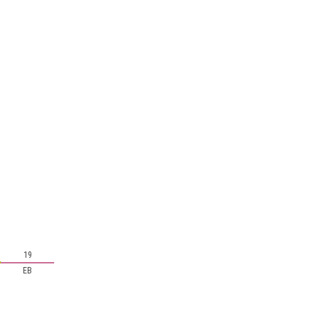
19
EB