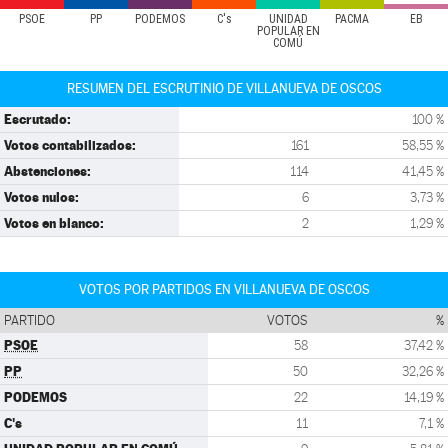
PSOE
PP
PODEMOS
C's
UNIDAD
PACMA
EB
POPULAR EN
COMÚ
RESUMEN DEL ESCRUTINIO DE VILLANUEVA DE OSCOS
Escrutado:
100 %
Votos contabilizados:
161
58,55 %
Abstenciones:
114
41,45 %
Votos nulos:
6
3,73 %
Votos en blanco:
2
1,29 %
VOTOS POR PARTIDOS EN VILLANUEVA DE OSCOS
PARTIDO
VOTOS
%
PSOE
58
37,42 %
PP
50
32,26 %
PODEMOS
22
14,19 %
C's
11
7,1 %