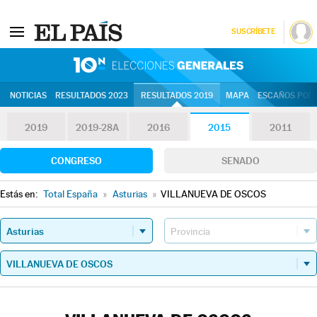
SUSCRÍBETE
10N | Eleccion
NOTICIAS
RESULTADOS 2023
RESULTADOS 2019
MAPA
ESCAÑOS POR 
2019
2019-28A
2016
2015
2011
CONGRESO
SENADO
Estás en:
Total España
»
Asturias
»
VILLANUEVA DE OSCOS