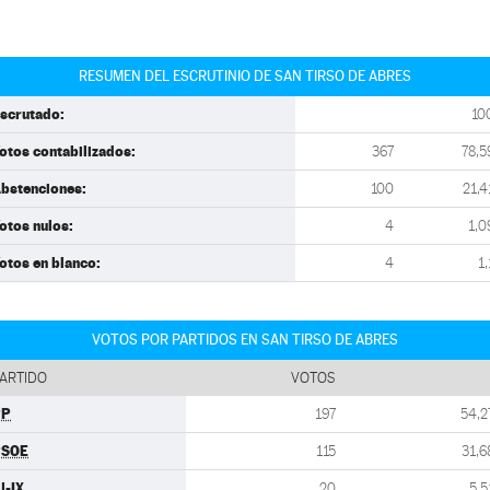
RESUMEN DEL ESCRUTINIO DE SAN TIRSO DE ABRES
scrutado:
10
otos contabilizados:
367
78,5
bstenciones:
100
21,4
otos nulos:
4
1,0
otos en blanco:
4
1,
VOTOS POR PARTIDOS EN SAN TIRSO DE ABRES
ARTIDO
VOTOS
PP
197
54,2
PSOE
115
31,6
U-IX
20
5,5