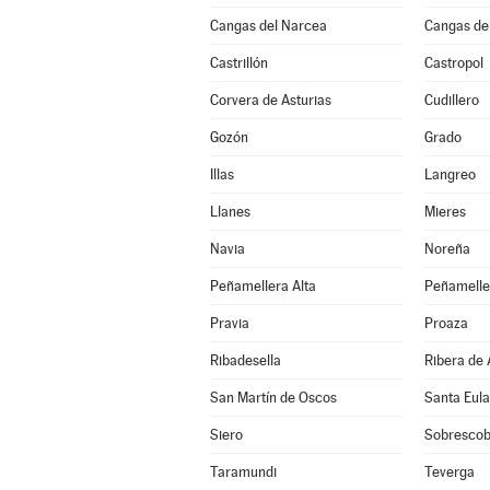
Cangas del Narcea
Cangas de
Castrillón
Castropol
Corvera de Asturias
Cudillero
Gozón
Grado
Illas
Langreo
Llanes
Mieres
Navia
Noreña
Peñamellera Alta
Peñamelle
Pravia
Proaza
Ribadesella
Ribera de 
San Martín de Oscos
Santa Eula
Siero
Sobrescob
Taramundi
Teverga