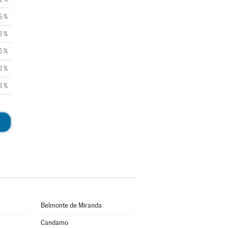
6 %
8 %
5 %
8 %
8 %
Belmonte de Miranda
Candamo