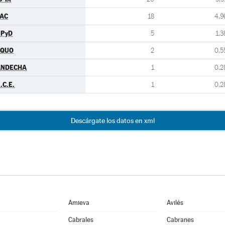
AC
18
4,9
UPyD
5
1,3
EQUO
2
0,5
ANDECHA
1
0,2
.C.E.
1
0,2
Descárgate los datos en xml
Amieva
Avilés
Cabrales
Cabranes