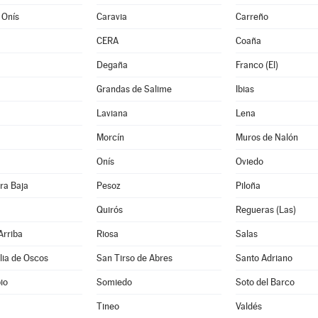
 Onís
Caravia
Carreño
CERA
Coaña
Degaña
Franco (El)
Grandas de Salime
Ibias
Laviana
Lena
Morcín
Muros de Nalón
Onís
Oviedo
ra Baja
Pesoz
Piloña
Quirós
Regueras (Las)
Arriba
Riosa
Salas
lia de Oscos
San Tirso de Abres
Santo Adriano
io
Somiedo
Soto del Barco
Tineo
Valdés