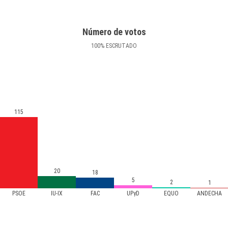
Número de votos
100
%
ESCRUTADO
115
20
18
5
2
1
PSOE
IU-IX
FAC
UPyD
EQUO
ANDECHA