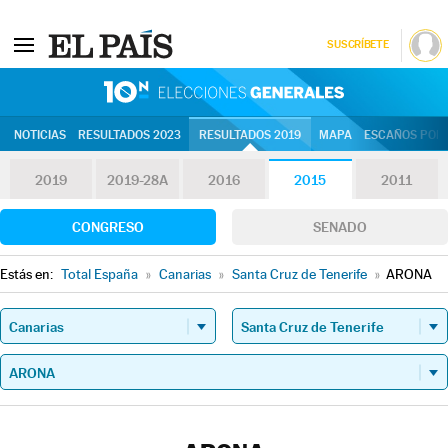
SUSCRÍBETE
10N | Eleccion
NOTICIAS
RESULTADOS 2023
RESULTADOS 2019
MAPA
ESCAÑOS POR 
2019
2019-28A
2016
2015
2011
CONGRESO
SENADO
Estás en:
Total España
»
Canarias
»
Santa Cruz de Tenerife
»
ARONA