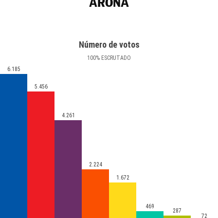
ARONA
Número de votos
100
%
ESCRUTADO
6.185
5.456
4.261
2.224
1.672
469
287
72