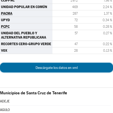
CCa-PNC
1.672
7,98 %
UNIDAD POPULAR EN COMÚN
469
2,24 %
PACMA
287
1,37 %
UPYD
72
0,34 %
PCPC
58
0,28 %
UNIDAD DEL PUEBLO Y
57
0,27 %
ALTERNATIVA REPUBLICANA
RECORTES CERO-GRUPO VERDE
47
0,22 %
VOX
28
0,13 %
Descárgate los datos en xml
Municipios de Santa Cruz de Tenerife
ADEJE
AGULO