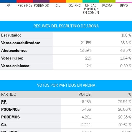
PP
PSOE-NCa
PODEMOS
C's
CCa-PNC
UNIDAD
PACMA
UPYD
POPULAR
EN COMÚN
RESUMEN DEL ESCRUTINIO DE ARONA
Escrutado:
100 %
Votos contabilizados:
21.159
53,5 %
Abstenciones:
18.394
46,5 %
Votos nulos:
219
1,04 %
Votos en blanco:
124
0,59 %
VOTOS POR PARTIDOS EN ARONA
PARTIDO
VOTOS
%
PP
6.185
29,54 %
PSOE-NCa
5.456
26,06 %
PODEMOS
4.261
20,35 %
C's
2.224
10,62 %