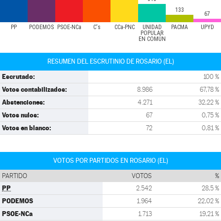
133
67
PP
PODEMOS
PSOE-NCa
C's
CCa-PNC
UNIDAD
PACMA
UPYD
POPULAR
EN COMÚN
RESUMEN DEL ESCRUTINIO DE ROSARIO (EL)
Escrutado:
100 %
Votos contabilizados:
8.986
67,78 %
Abstenciones:
4.271
32,22 %
Votos nulos:
67
0,75 %
Votos en blanco:
72
0,81 %
VOTOS POR PARTIDOS EN ROSARIO (EL)
PARTIDO
VOTOS
%
PP
2.542
28,5 %
PODEMOS
1.964
22,02 %
PSOE-NCa
1.713
19,21 %