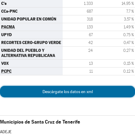
C's
1.333
14,95 %
CCa-PNC
687
7,7 %
UNIDAD POPULAR EN COMÚN
318
3,57 %
PACMA
133
1,49 %
UPYD
67
0,75 %
RECORTES CERO-GRUPO VERDE
42
0,47 %
UNIDAD DEL PUEBLO Y
24
0,27 %
ALTERNATIVA REPUBLICANA
VOX
13
0,15 %
PCPC
11
0,12 %
Descárgate los datos en xml
Municipios de Santa Cruz de Tenerife
ADEJE