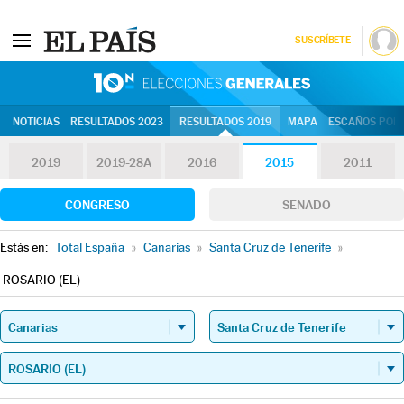
SUSCRÍBETE
10N | Eleccion
NOTICIAS
RESULTADOS 2023
RESULTADOS 2019
MAPA
ESCAÑOS POR 
2019
2019-28A
2016
2015
2011
CONGRESO
SENADO
Estás en:
Total España
»
Canarias
»
Santa Cruz de Tenerife
»
ROSARIO (EL)