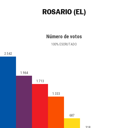
ROSARIO (EL)
Número de votos
100
%
ESCRUTADO
2.542
1.964
1.713
1.333
687
318