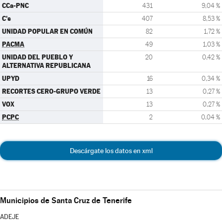
CCa-PNC
431
9,04 %
C's
407
8,53 %
UNIDAD POPULAR EN COMÚN
82
1,72 %
PACMA
49
1,03 %
UNIDAD DEL PUEBLO Y
20
0,42 %
ALTERNATIVA REPUBLICANA
UPYD
16
0,34 %
RECORTES CERO-GRUPO VERDE
13
0,27 %
VOX
13
0,27 %
PCPC
2
0,04 %
Descárgate los datos en xml
Municipios de Santa Cruz de Tenerife
ADEJE