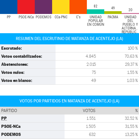
82
49
20
PP
PSOE-NCa
PODEMOS
CCa-PNC
C's
UNIDAD
PACMA
UNIDAD
POPULAR
DEL
EN COMÚN
PUEBLO Y
ALTERNAT
REPUBLICANA
RESUMEN DEL ESCRUTINIO DE MATANZA DE ACENTEJO (LA)
Escrutado:
100 %
Votos contabilizados:
4.845
70,63 %
Abstenciones:
2.015
29,37 %
Votos nulos:
75
1,55 %
Votos en blanco:
49
1,03 %
VOTOS POR PARTIDOS EN MATANZA DE ACENTEJO (LA)
PARTIDO
VOTOS
%
PP
1.551
32,52 %
PSOE-NCa
1.505
31,55 %
PODEMOS
632
13,25 %