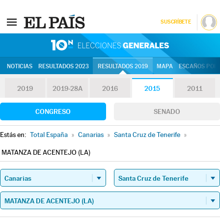
SUSCRÍBETE
10N | Eleccion
NOTICIAS
RESULTADOS 2023
RESULTADOS 2019
MAPA
ESCAÑOS POR 
2019
2019-28A
2016
2015
2011
CONGRESO
SENADO
Estás en:
Total España
»
Canarias
»
Santa Cruz de Tenerife
»
MATANZA DE ACENTEJO (LA)