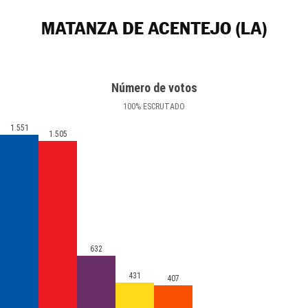
MATANZA DE ACENTEJO (LA)
Número de votos
100
%
ESCRUTADO
1.551
1.505
632
431
407