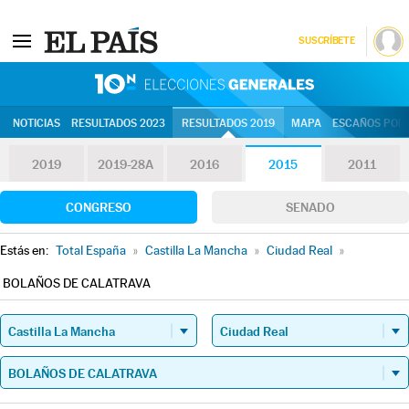
SUSCRÍBETE
10N | Eleccion
NOTICIAS
RESULTADOS 2023
RESULTADOS 2019
MAPA
ESCAÑOS POR 
2019
2019-28A
2016
2015
2011
CONGRESO
SENADO
Estás en:
Total España
»
Castilla La Mancha
»
Ciudad Real
»
BOLAÑOS DE CALATRAVA