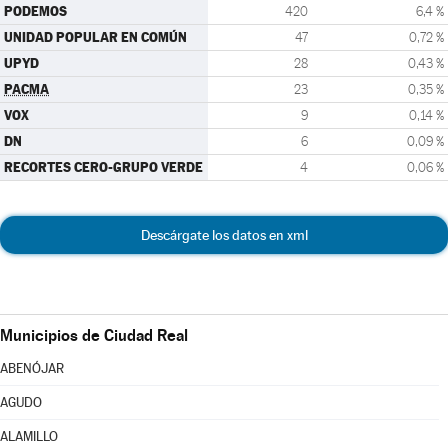
PODEMOS
420
6,4 %
UNIDAD POPULAR EN COMÚN
47
0,72 %
UPYD
28
0,43 %
PACMA
23
0,35 %
VOX
9
0,14 %
DN
6
0,09 %
RECORTES CERO-GRUPO VERDE
4
0,06 %
Descárgate los datos en xml
Municipios de Ciudad Real
ABENÓJAR
AGUDO
ALAMILLO