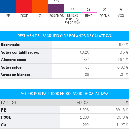
420
47
28
23
9
PP
PSOE
C's
PODEMOS
UNIDAD
UPYD
PACMA
VOX
POPULAR
EN COMÚN
RESUMEN DEL ESCRUTINIO DE BOLAÑOS DE CALATRAVA
Escrutado:
100 %
Votos contabilizados:
6.626
73,6 %
Abstenciones:
2.377
26,4 %
Votos nulos:
61
0,92 %
Votos en blanco:
86
1,31 %
VOTOS POR PARTIDOS EN BOLAÑOS DE CALATRAVA
PARTIDO
VOTOS
%
PP
3.903
59,45 %
PSOE
1.299
19,79 %
C's
740
11,27 %