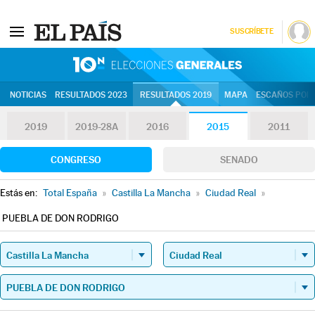
SUSCRÍBETE
10N | Eleccion
NOTICIAS
RESULTADOS 2023
RESULTADOS 2019
MAPA
ESCAÑOS POR 
2019
2019-28A
2016
2015
2011
CONGRESO
SENADO
Estás en:
Total España
»
Castilla La Mancha
»
Ciudad Real
»
PUEBLA DE DON RODRIGO