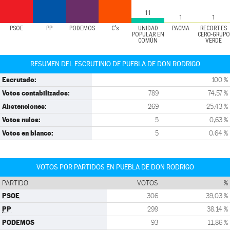
11
1
1
PSOE
PP
PODEMOS
C's
UNIDAD
PACMA
RECORTES
POPULAR EN
CERO-GRUPO
COMÚN
VERDE
RESUMEN DEL ESCRUTINIO DE PUEBLA DE DON RODRIGO
Escrutado:
100 %
Votos contabilizados:
789
74,57 %
Abstenciones:
269
25,43 %
Votos nulos:
5
0,63 %
Votos en blanco:
5
0,64 %
VOTOS POR PARTIDOS EN PUEBLA DE DON RODRIGO
PARTIDO
VOTOS
%
PSOE
306
39,03 %
PP
299
38,14 %
PODEMOS
93
11,86 %