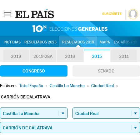
SUSCRÍBETE
10N | Eleccion
NOTICIAS
RESULTADOS 2023
RESULTADOS 2019
MAPA
ESCAÑOS POR 
2019
2019-28A
2016
2015
2011
CONGRESO
SENADO
Estás en:
Total España
»
Castilla La Mancha
»
Ciudad Real
»
CARRIÓN DE CALATRAVA