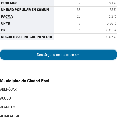
PODEMOS
172
8,94 %
UNIDAD POPULAR EN COMÚN
36
1,87 %
PACMA
23
1,2 %
UPYD
7
0,36 %
DN
1
0,05 %
RECORTES CERO-GRUPO VERDE
1
0,05 %
Descárgate los datos en xml
Municipios de Ciudad Real
ABENÓJAR
AGUDO
ALAMILLO
ALBALADEJO