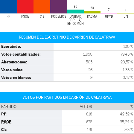
36
23
7
1
PP
PSOE
C's
PODEMOS
UNIDAD
PACMA
UPYD
DN
POPULAR
EN COMÚN
RESUMEN DEL ESCRUTINIO DE CARRIÓN DE CALATRAVA
Escrutado:
100 %
Votos contabilizados:
1.950
79,43 %
Abstenciones:
505
20,57 %
Votos nulos:
26
1,33 %
Votos en blanco:
9
0,47 %
VOTOS POR PARTIDOS EN CARRIÓN DE CALATRAVA
PARTIDO
VOTOS
%
PP
818
42,52 %
PSOE
678
35,24 %
C's
179
9,3 %