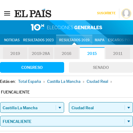
SUSCRÍBETE
10N | Eleccion
NOTICIAS
RESULTADOS 2023
RESULTADOS 2019
MAPA
ESCAÑOS POR 
2019
2019-28A
2016
2015
2011
CONGRESO
SENADO
Estás en:
Total España
»
Castilla La Mancha
»
Ciudad Real
»
FUENCALIENTE