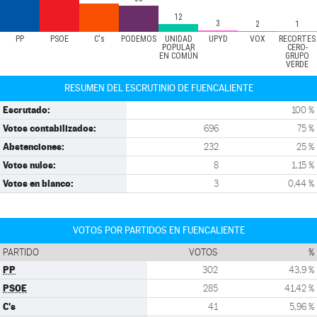
12
3
2
1
PP
PSOE
C's
PODEMOS
UNIDAD
UPYD
VOX
RECORTES
POPULAR
CERO-
EN COMÚN
GRUPO
VERDE
RESUMEN DEL ESCRUTINIO DE FUENCALIENTE
Escrutado:
100 %
Votos contabilizados:
696
75 %
Abstenciones:
232
25 %
Votos nulos:
8
1,15 %
Votos en blanco:
3
0,44 %
VOTOS POR PARTIDOS EN FUENCALIENTE
PARTIDO
VOTOS
%
PP
302
43,9 %
PSOE
285
41,42 %
C's
41
5,96 %