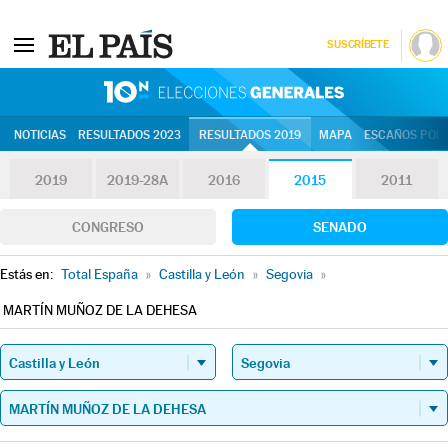
SUSCRÍBETE
10N | Eleccion
NOTICIAS
RESULTADOS 2023
RESULTADOS 2019
MAPA
ESCAÑOS POR 
2019
2019-28A
2016
2015
2011
CONGRESO
SENADO
Estás en:
Total España
»
Castilla y León
»
Segovia
»
MARTÍN MUÑOZ DE LA DEHESA