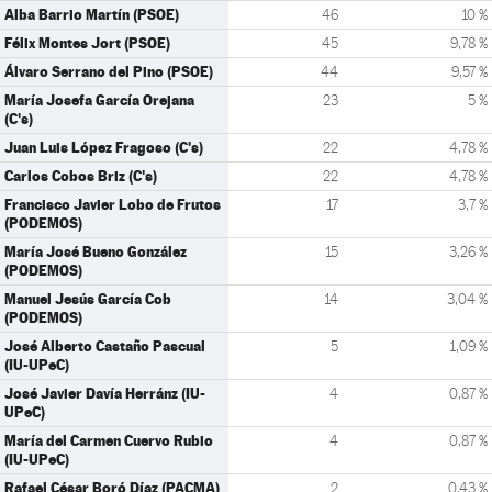
Alba Barrio Martín (PSOE)
46
10 %
Félix Montes Jort (PSOE)
45
9,78 %
Álvaro Serrano del Pino (PSOE)
44
9,57 %
María Josefa García Orejana
23
5 %
(C's)
Juan Luis López Fragoso (C's)
22
4,78 %
Carlos Cobos Briz (C's)
22
4,78 %
Francisco Javier Lobo de Frutos
17
3,7 %
(PODEMOS)
María José Bueno González
15
3,26 %
(PODEMOS)
Manuel Jesús García Cob
14
3,04 %
(PODEMOS)
José Alberto Castaño Pascual
5
1,09 %
(IU-UPeC)
José Javier Davía Herránz (IU-
4
0,87 %
UPeC)
María del Carmen Cuervo Rubio
4
0,87 %
(IU-UPeC)
Rafael César Boró Díaz (PACMA)
2
0,43 %