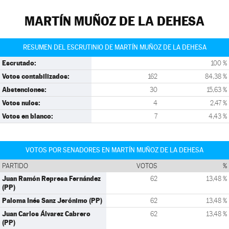
MARTÍN MUÑOZ DE LA DEHESA
RESUMEN DEL ESCRUTINIO DE MARTÍN MUÑOZ DE LA DEHESA
Escrutado:
100 %
Votos contabilizados:
162
84,38 %
Abstenciones:
30
15,63 %
Votos nulos:
4
2,47 %
Votos en blanco:
7
4,43 %
VOTOS POR SENADORES EN MARTÍN MUÑOZ DE LA DEHESA
PARTIDO
VOTOS
%
Juan Ramón Represa Fernández
62
13,48 %
(PP)
Paloma Inés Sanz Jerónimo (PP)
62
13,48 %
Juan Carlos Álvarez Cabrero
62
13,48 %
(PP)