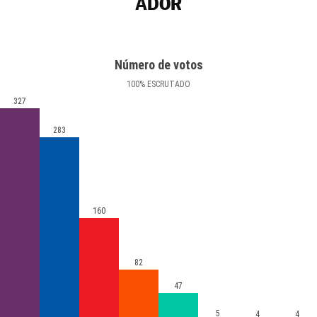
ADOR
Número de votos
100
%
ESCRUTADO
327
283
160
82
47
5
4
4