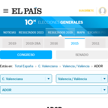
SUSCRÍBETE
10N | Eleccion
NOTICIAS
RESULTADOS 2023
RESULTADOS 2019
MAPA
ESCAÑOS POR 
2019
2019-28A
2016
2015
2011
CONGRESO
SENADO
Estás en:
Total España
»
C. Valenciana
»
Valencia / València
»
ADOR