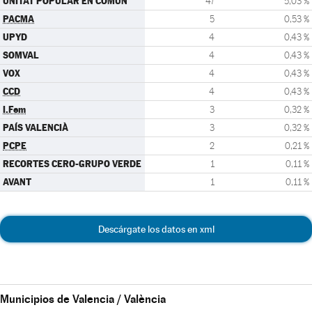
UNITAT POPULAR EN COMÚN
47
5,03 %
PACMA
5
0,53 %
UPYD
4
0,43 %
SOMVAL
4
0,43 %
VOX
4
0,43 %
CCD
4
0,43 %
I.Fem
3
0,32 %
PAÍS VALENCIÀ
3
0,32 %
PCPE
2
0,21 %
RECORTES CERO-GRUPO VERDE
1
0,11 %
AVANT
1
0,11 %
Descárgate los datos en xml
Municipios de Valencia / València