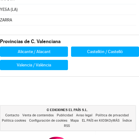
YESA (LA)
ZARRA
Provincias de C. Valenciana
Alicante / Alacant
Castellón / Castelló
Valencia / València
EDICIONES EL PAÍS S.L.
©
Contacto
Venta de contenidos
Publicidad
Aviso legal
Política de privacidad
Política cookies
Configuración de cookies
Mapa
EL PAÍS en KIOSKOyMÁS
Índice
RSS