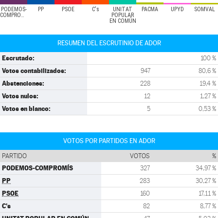
PODEMOS-
PP
PSOE
C's
UNITAT
PACMA
UPYD
SOMVAL
COMPROMÍS
POPULAR
EN COMÚN
RESUMEN DEL ESCRUTINIO DE ADOR
Escrutado:
100 %
Votos contabilizados:
947
80,6 %
Abstenciones:
228
19,4 %
Votos nulos:
12
1,27 %
Votos en blanco:
5
0,53 %
VOTOS POR PARTIDOS EN ADOR
PARTIDO
VOTOS
%
PODEMOS-COMPROMÍS
327
34,97 %
PP
283
30,27 %
PSOE
160
17,11 %
C's
82
8,77 %