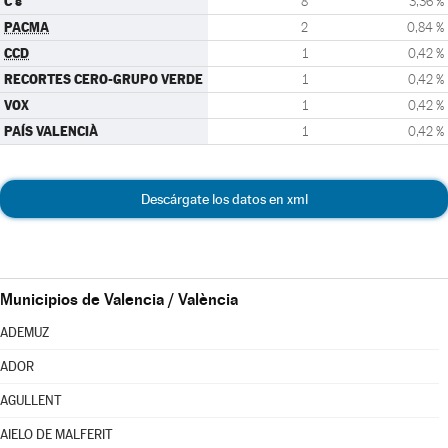
C's
8
3,36 %
PACMA
2
0,84 %
CCD
1
0,42 %
RECORTES CERO-GRUPO VERDE
1
0,42 %
VOX
1
0,42 %
PAÍS VALENCIÀ
1
0,42 %
Descárgate los datos en xml
Municipios de Valencia / València
ADEMUZ
ADOR
AGULLENT
AIELO DE MALFERIT