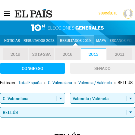
SUSCRÍBETE
10N | Eleccion
NOTICIAS
RESULTADOS 2023
RESULTADOS 2019
MAPA
ESCAÑOS POR 
2019
2019-28A
2016
2015
2011
CONGRESO
SENADO
Estás en:
Total España
»
C. Valenciana
»
Valencia / València
»
BELLÚS