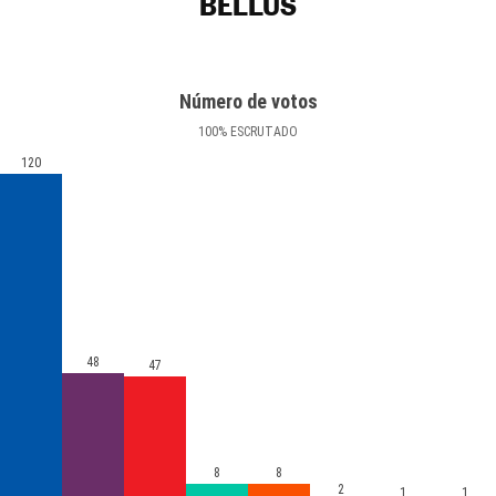
BELLÚS
Número de votos
100
%
ESCRUTADO
120
48
47
8
8
2
1
1