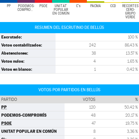
PP
PODEMOS-
PSOE
UNITAT
C's
PACMA
CCD
RECORTES
COMPROMÍS
POPULAR
CERO-
EN COMÚN
GRUPO
VERDE
RESUMEN DEL ESCRUTINIO DE BELLÚS
Escrutado:
100 %
Votos contabilizados:
242
86,43 %
Abstenciones:
38
13,57 %
Votos nulos:
4
1,65 %
Votos en blanco:
1
0,42 %
VOTOS POR PARTIDOS EN BELLÚS
PARTIDO
VOTOS
%
PP
120
50,42 %
PODEMOS-COMPROMÍS
48
20,17 %
PSOE
47
19,75 %
UNITAT POPULAR EN COMÚN
8
3,36 %