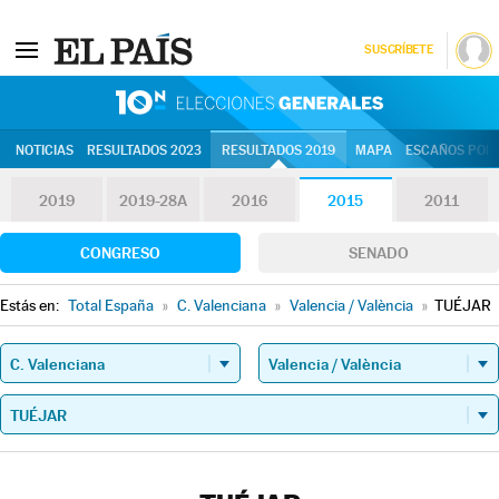
SUSCRÍBETE
10N | Eleccion
NOTICIAS
RESULTADOS 2023
RESULTADOS 2019
MAPA
ESCAÑOS POR 
2019
2019-28A
2016
2015
2011
CONGRESO
SENADO
Estás en:
Total España
»
C. Valenciana
»
Valencia / València
»
TUÉJAR