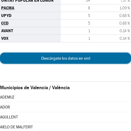
UNITAT POPULAR EN COMÚN
54
7,37 %
PACMA
8
1,09 %
UPYD
5
0,68 %
CCD
5
0,68 %
AVANT
1
0,14 %
VOX
1
0,14 %
Descárgate los datos en xml
Municipios de Valencia / València
ADEMUZ
ADOR
AGULLENT
AIELO DE MALFERIT