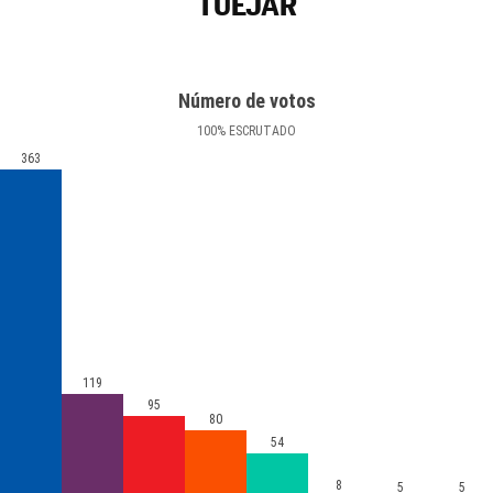
TUÉJAR
Número de votos
100
%
ESCRUTADO
363
119
95
80
54
8
5
5