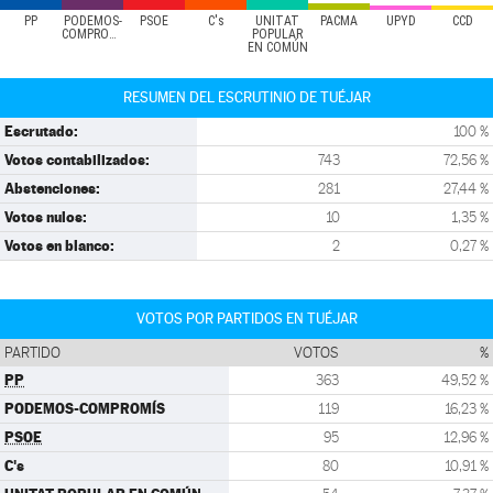
PP
PODEMOS-
PSOE
C's
UNITAT
PACMA
UPYD
CCD
COMPROMÍS
POPULAR
EN COMÚN
RESUMEN DEL ESCRUTINIO DE TUÉJAR
Escrutado:
100 %
Votos contabilizados:
743
72,56 %
Abstenciones:
281
27,44 %
Votos nulos:
10
1,35 %
Votos en blanco:
2
0,27 %
VOTOS POR PARTIDOS EN TUÉJAR
PARTIDO
VOTOS
%
PP
363
49,52 %
PODEMOS-COMPROMÍS
119
16,23 %
PSOE
95
12,96 %
C's
80
10,91 %