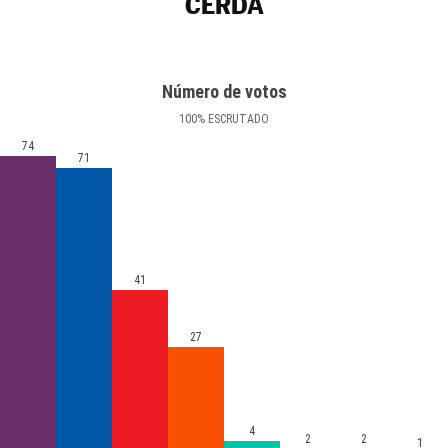
CERDÀ
Número de votos
100
%
ESCRUTADO
74
71
41
27
4
2
2
1