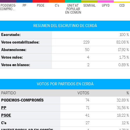
PODEMOS-
PP
PSOE
C's
UNITAT
SOMVAL
UPYD
CCD
COMPROMÍS
POPULAR
EN COMÚN
RESUMEN DEL ESCRUTINIO DE CERDÀ
Escrutado:
100 %
Votos contabilizados:
229
82,08 %
Abstenciones:
50
17,92 %
Votos nulos:
4
1,75 %
Votos en blanco:
2
0,89 %
VOTOS POR PARTIDOS EN CERDÀ
PARTIDO
VOTOS
%
PODEMOS-COMPROMÍS
74
32,89 %
PP
71
31,56 %
PSOE
41
18,22 %
C's
27
12 %