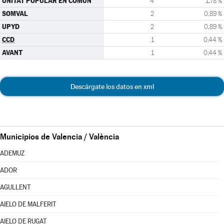
UNITAT POPULAR EN COMÚN
4
1,78 %
SOMVAL
2
0,89 %
UPYD
2
0,89 %
CCD
1
0,44 %
AVANT
1
0,44 %
Descárgate los datos en xml
Municipios de Valencia / València
ADEMUZ
ADOR
AGULLENT
AIELO DE MALFERIT
AIELO DE RUGAT