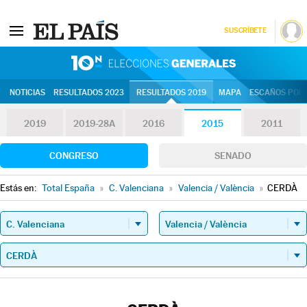
SUSCRÍBETE
10N | Eleccion
NOTICIAS
RESULTADOS 2023
RESULTADOS 2019
MAPA
ESCAÑOS POR 
2019
2019-28A
2016
2015
2011
CONGRESO
SENADO
Estás en:
Total España
»
C. Valenciana
»
Valencia / València
»
CERDÀ