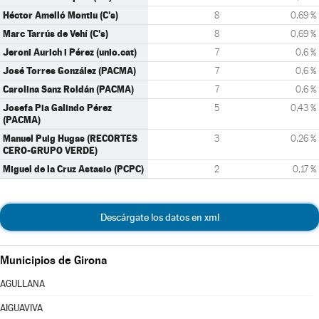
Héctor Amelló Montiu (C's)
8
0,69 %
Marc Tarrús de Vehí (C's)
8
0,69 %
Jeroni Aurich i Pérez (unio.cat)
7
0,6 %
José Torres González (PACMA)
7
0,6 %
Carolina Sanz Roldán (PACMA)
7
0,6 %
Josefa Pia Galindo Pérez
5
0,43 %
(PACMA)
Manuel Puig Hugas (RECORTES
3
0,26 %
CERO-GRUPO VERDE)
Miguel de la Cruz Astasio (PCPC)
2
0,17 %
Descárgate los datos en xml
Municipios de Girona
AGULLANA
AIGUAVIVA