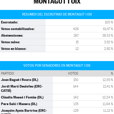
MONTAGUT I OIX
RESUMEN DEL ESCRUTINIO DE MONTAGUT I OIX
Escrutado:
100 %
Votos contabilizados:
426
61,47 %
Abstenciones:
267
38,53 %
Votos nulos:
15
3,52 %
Votos en blanco:
12
2,92 %
VOTOS POR SENADORES EN MONTAGUT I OIX
PARTIDO
VOTOS
%
Joan Bagué i Roura (DL)
150
12,93 %
Jordi Martí Deulofeu (ERC-
144
12,41 %
CATSÍ)
Clàudia Massó i Fontàs (DL)
142
12,24 %
Pere Saló i Manera (DL)
135
11,64 %
Joaquim Ayats Bartrina (ERC-
129
11,12 %