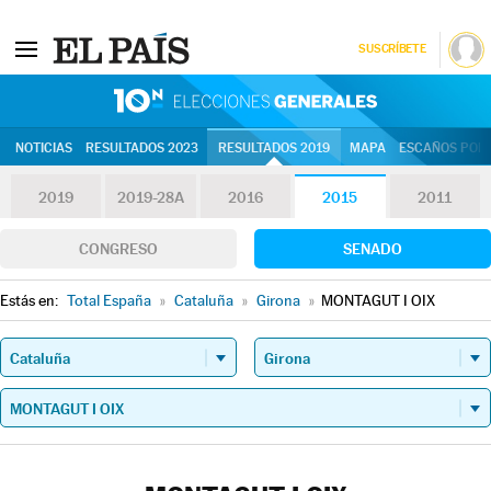
SUSCRÍBETE
10N | Eleccion
NOTICIAS
RESULTADOS 2023
RESULTADOS 2019
MAPA
ESCAÑOS POR 
2019
2019-28A
2016
2015
2011
CONGRESO
SENADO
Estás en:
Total España
»
Cataluña
»
Girona
»
MONTAGUT I OIX