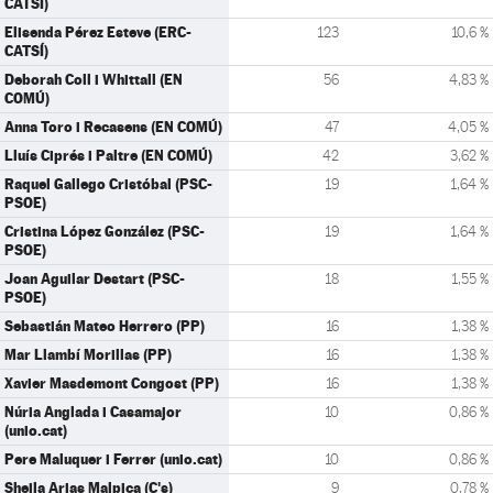
CATSÍ)
Elisenda Pérez Esteve (ERC-
123
10,6 %
CATSÍ)
Deborah Coll i Whittall (EN
56
4,83 %
COMÚ)
Anna Toro i Recasens (EN COMÚ)
47
4,05 %
Lluís Ciprés i Paltre (EN COMÚ)
42
3,62 %
Raquel Gallego Cristóbal (PSC-
19
1,64 %
PSOE)
Cristina López González (PSC-
19
1,64 %
PSOE)
Joan Aguilar Destart (PSC-
18
1,55 %
PSOE)
Sebastián Mateo Herrero (PP)
16
1,38 %
Mar Llambí Morillas (PP)
16
1,38 %
Xavier Masdemont Congost (PP)
16
1,38 %
Núria Anglada i Casamajor
10
0,86 %
(unio.cat)
Pere Maluquer i Ferrer (unio.cat)
10
0,86 %
Sheila Arias Malpica (C's)
9
0,78 %