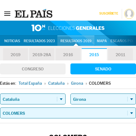
SUSCRÍBETE
10N | Eleccion
NOTICIAS
RESULTADOS 2023
RESULTADOS 2019
MAPA
ESCAÑOS POR 
2019
2019-28A
2016
2015
2011
CONGRESO
SENADO
Estás en:
Total España
»
Cataluña
»
Girona
»
COLOMERS