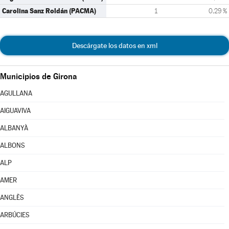
Carolina Sanz Roldán (PACMA)
1
0,29 %
Descárgate los datos en xml
Municipios de Girona
AGULLANA
AIGUAVIVA
ALBANYÀ
ALBONS
ALP
AMER
ANGLÈS
ARBÚCIES