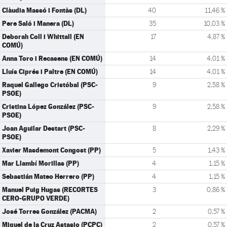
Clàudia Massó i Fontàs (DL)
40
11,46 %
Pere Saló i Manera (DL)
35
10,03 %
Deborah Coll i Whittall (EN
17
4,87 %
COMÚ)
Anna Toro i Recasens (EN COMÚ)
14
4,01 %
Lluís Ciprés i Paltre (EN COMÚ)
14
4,01 %
Raquel Gallego Cristóbal (PSC-
9
2,58 %
PSOE)
Cristina López González (PSC-
9
2,58 %
PSOE)
Joan Aguilar Destart (PSC-
8
2,29 %
PSOE)
Xavier Masdemont Congost (PP)
5
1,43 %
Mar Llambí Morillas (PP)
4
1,15 %
Sebastián Mateo Herrero (PP)
4
1,15 %
Manuel Puig Hugas (RECORTES
3
0,86 %
CERO-GRUPO VERDE)
José Torres González (PACMA)
2
0,57 %
Miguel de la Cruz Astasio (PCPC)
2
0,57 %