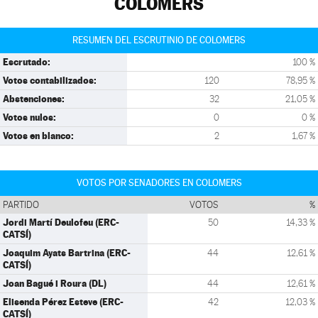
COLOMERS
RESUMEN DEL ESCRUTINIO DE COLOMERS
Escrutado:
100 %
Votos contabilizados:
120
78,95 %
Abstenciones:
32
21,05 %
Votos nulos:
0
0 %
Votos en blanco:
2
1,67 %
VOTOS POR SENADORES EN COLOMERS
PARTIDO
VOTOS
%
Jordi Martí Deulofeu (ERC-
50
14,33 %
CATSÍ)
Joaquim Ayats Bartrina (ERC-
44
12,61 %
CATSÍ)
Joan Bagué i Roura (DL)
44
12,61 %
Elisenda Pérez Esteve (ERC-
42
12,03 %
CATSÍ)