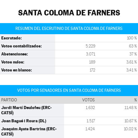
SANTA COLOMA DE FARNERS
RESUMEN DEL ESCRUTINIO DE SANTA COLOMA DE FARNERS
Escrutado:
100 %
Votos contabilizados:
5.229
63 %
Abstenciones:
3.071
37 %
Votos nulos:
189
3,61 %
Votos en blanco:
172
3,41 %
VOTOS POR SENADORES EN SANTA COLOMA DE FARNERS
PARTIDO
VOTOS
%
Jordi Martí Deulofeu (ERC-
1.632
11,48 %
CATSÍ)
Joan Bagué i Roura (DL)
1.517
10,67 %
Joaquim Ayats Bartrina (ERC-
1.424
10,02 %
CATSÍ)