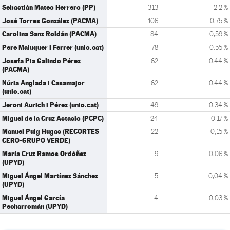
Sebastián Mateo Herrero (PP)
313
2,2 %
José Torres González (PACMA)
106
0,75 %
Carolina Sanz Roldán (PACMA)
84
0,59 %
Pere Maluquer i Ferrer (unio.cat)
78
0,55 %
Josefa Pia Galindo Pérez
62
0,44 %
(PACMA)
Núria Anglada i Casamajor
62
0,44 %
(unio.cat)
Jeroni Aurich i Pérez (unio.cat)
49
0,34 %
Miguel de la Cruz Astasio (PCPC)
24
0,17 %
Manuel Puig Hugas (RECORTES
22
0,15 %
CERO-GRUPO VERDE)
María Cruz Ramos Ordóñez
9
0,06 %
(UPYD)
Miguel Ángel Martínez Sánchez
5
0,04 %
(UPYD)
Miguel Ángel García
4
0,03 %
Pecharromán (UPYD)