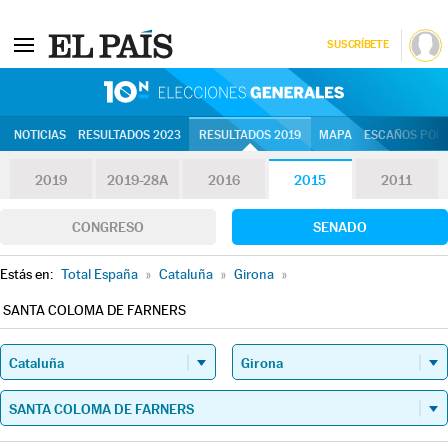
SUSCRÍBETE
10N | Eleccion
NOTICIAS
RESULTADOS 2023
RESULTADOS 2019
MAPA
ESCAÑOS POR 
2019
2019-28A
2016
2015
2011
CONGRESO
SENADO
Estás en:
Total España
»
Cataluña
»
Girona
»
SANTA COLOMA DE FARNERS