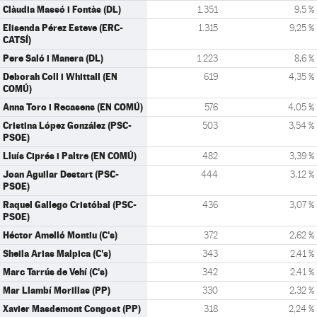
Clàudia Massó i Fontàs (DL)
1.351
9,5 %
Elisenda Pérez Esteve (ERC-
1.315
9,25 %
CATSÍ)
Pere Saló i Manera (DL)
1.223
8,6 %
Deborah Coll i Whittall (EN
619
4,35 %
COMÚ)
Anna Toro i Recasens (EN COMÚ)
576
4,05 %
Cristina López González (PSC-
503
3,54 %
PSOE)
Lluís Ciprés i Paltre (EN COMÚ)
482
3,39 %
Joan Aguilar Destart (PSC-
444
3,12 %
PSOE)
Raquel Gallego Cristóbal (PSC-
436
3,07 %
PSOE)
Héctor Amelló Montiu (C's)
372
2,62 %
Sheila Arias Malpica (C's)
343
2,41 %
Marc Tarrús de Vehí (C's)
342
2,41 %
Mar Llambí Morillas (PP)
330
2,32 %
Xavier Masdemont Congost (PP)
318
2,24 %