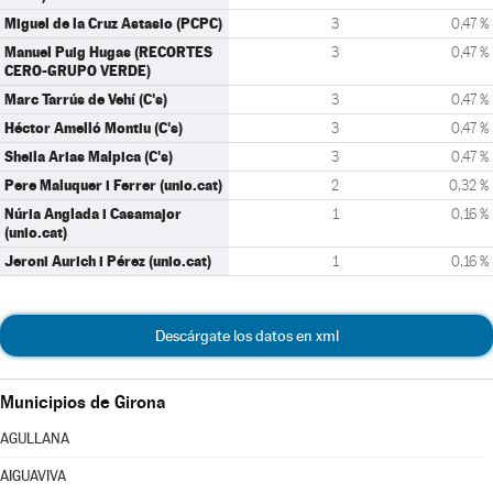
Miguel de la Cruz Astasio (PCPC)
3
0,47 %
Manuel Puig Hugas (RECORTES
3
0,47 %
CERO-GRUPO VERDE)
Marc Tarrús de Vehí (C's)
3
0,47 %
Héctor Amelló Montiu (C's)
3
0,47 %
Sheila Arias Malpica (C's)
3
0,47 %
Pere Maluquer i Ferrer (unio.cat)
2
0,32 %
Núria Anglada i Casamajor
1
0,16 %
(unio.cat)
Jeroni Aurich i Pérez (unio.cat)
1
0,16 %
Descárgate los datos en xml
Municipios de Girona
AGULLANA
AIGUAVIVA