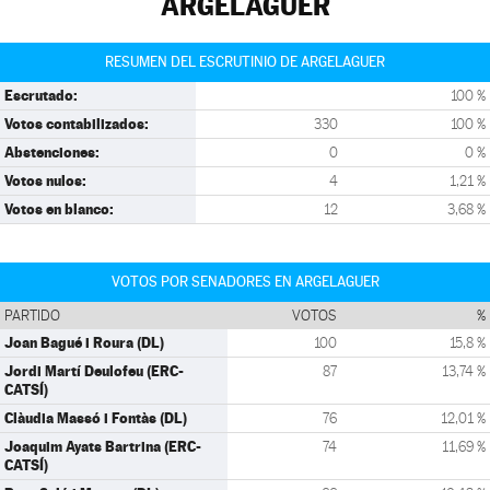
ARGELAGUER
RESUMEN DEL ESCRUTINIO DE ARGELAGUER
Escrutado:
100 %
Votos contabilizados:
330
100 %
Abstenciones:
0
0 %
Votos nulos:
4
1,21 %
Votos en blanco:
12
3,68 %
VOTOS POR SENADORES EN ARGELAGUER
PARTIDO
VOTOS
%
Joan Bagué i Roura (DL)
100
15,8 %
Jordi Martí Deulofeu (ERC-
87
13,74 %
CATSÍ)
Clàudia Massó i Fontàs (DL)
76
12,01 %
Joaquim Ayats Bartrina (ERC-
74
11,69 %
CATSÍ)