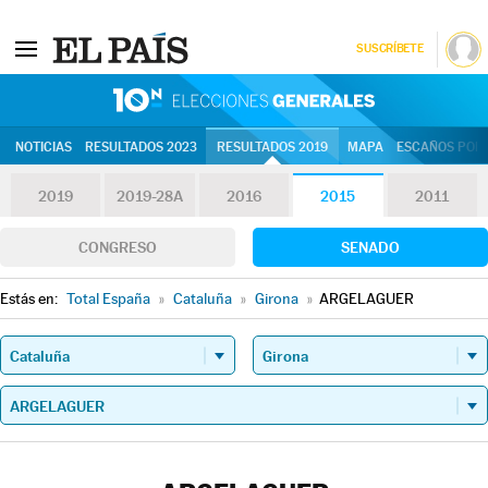
SUSCRÍBETE
10N | Eleccion
NOTICIAS
RESULTADOS 2023
RESULTADOS 2019
MAPA
ESCAÑOS POR 
2019
2019-28A
2016
2015
2011
CONGRESO
SENADO
Estás en:
Total España
»
Cataluña
»
Girona
»
ARGELAGUER