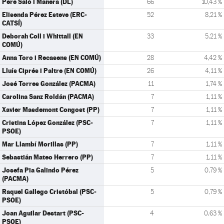
Pere Saló i Manera (DL)
66
10,43 %
Elisenda Pérez Esteve (ERC-
52
8,21 %
CATSÍ)
Deborah Coll i Whittall (EN
33
5,21 %
COMÚ)
Anna Toro i Recasens (EN COMÚ)
28
4,42 %
Lluís Ciprés i Paltre (EN COMÚ)
26
4,11 %
José Torres González (PACMA)
11
1,74 %
Carolina Sanz Roldán (PACMA)
7
1,11 %
Xavier Masdemont Congost (PP)
7
1,11 %
Cristina López González (PSC-
7
1,11 %
PSOE)
Mar Llambí Morillas (PP)
7
1,11 %
Sebastián Mateo Herrero (PP)
7
1,11 %
Josefa Pia Galindo Pérez
5
0,79 %
(PACMA)
Raquel Gallego Cristóbal (PSC-
5
0,79 %
PSOE)
Joan Aguilar Destart (PSC-
4
0,63 %
PSOE)