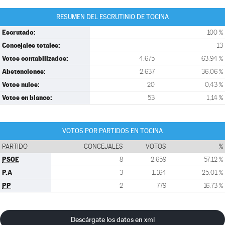
RESUMEN DEL ESCRUTINIO DE TOCINA
Escrutado:
100 %
Concejales totales:
13
Votos contabilizados:
4.675
63,94 %
Abstenciones:
2.637
36,06 %
Votos nulos:
20
0,43 %
Votos en blanco:
53
1,14 %
VOTOS POR PARTIDOS EN TOCINA
PARTIDO
CONCEJALES
VOTOS
%
PSOE
8
2.659
57,12 %
P.A
3
1.164
25,01 %
PP
2
779
16,73 %
Descárgate los datos en xml