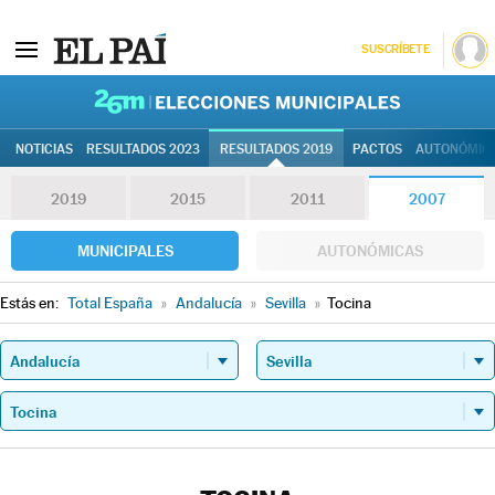
SUSCRÍBETE
26M | Elec
NOTICIAS
RESULTADOS 2023
RESULTADOS 2019
PACTOS
AUTONÓMIC
2019
2015
2011
2007
MUNICIPALES
AUTONÓMICAS
Estás en:
Total España
»
Andalucía
»
Sevilla
»
Tocina