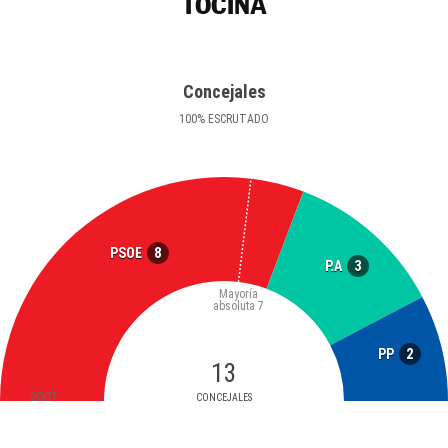
TOCINA
Concejales
100
%
ESCRUTADO
8
PSOE
3
P.A
Mayoría
absoluta
7
2
PP
13
2007
CONCEJALES