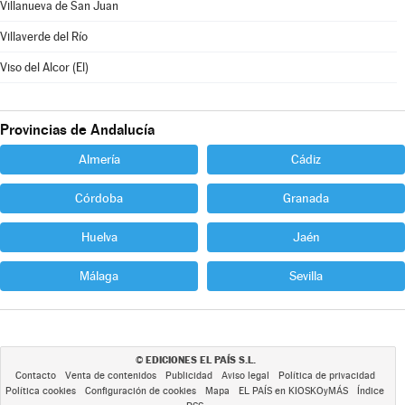
Villanueva de San Juan
Villaverde del Río
Viso del Alcor (El)
Provincias de Andalucía
Almería
Cádiz
Córdoba
Granada
Huelva
Jaén
Málaga
Sevilla
EDICIONES EL PAÍS S.L.
©
Contacto
Venta de contenidos
Publicidad
Aviso legal
Política de privacidad
Política cookies
Configuración de cookies
Mapa
EL PAÍS en KIOSKOyMÁS
Índice