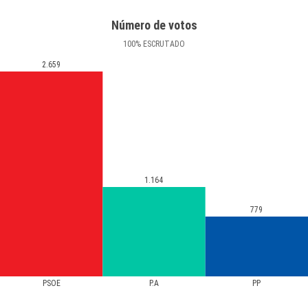
Número de votos
100
%
ESCRUTADO
2.659
1.164
779
PSOE
P.A
PP