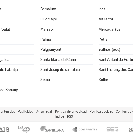
a
Fornalutx
Inca
Llucmajor
Manacor
a Salut
Marratxí
Mercadal (Es)
Palma
Petra
Puigpunyent
Salines (Ses)
galida
Santa María del Camí
Sant Antoni de Port
de Labritja
Sant Josep de sa Talaia
Sant Llorenç des Ca
Sineu
Sóller
 de Bonany
contenidos
Publicidad
Aviso legal
Política de privacidad
Política cookies
Configuraci
Índice
RSS