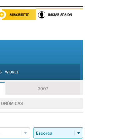
SUSCRÍBETE
INICIAR SESIÓN
S
WIDGET
2007
TONÓMICAS