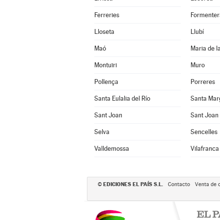
Ferreries
Formenter
Lloseta
Llubí
Maó
Maria de l
Montuïri
Muro
Pollença
Porreres
Santa Eulalia del Río
Santa Mar
Sant Joan
Sant Joan 
Selva
Sencelles
Valldemossa
Vilafranca
EDICIONES EL PAÍS S.L.
©
Contacto
Venta de 