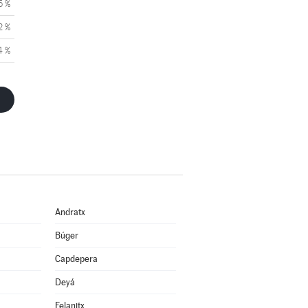
5 %
2 %
4 %
Andratx
Búger
Capdepera
Deyá
Felanitx