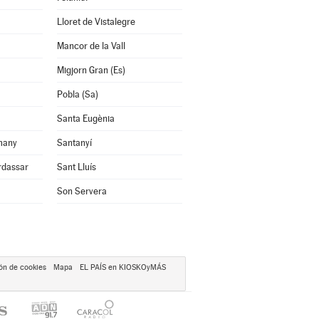
Lloret de Vistalegre
Mancor de la Vall
Migjorn Gran (Es)
Pobla (Sa)
Santa Eugènia
many
Santanyí
rdassar
Sant Lluís
Son Servera
ón de cookies
Mapa
EL PAÍS en KIOSKOyMÁS