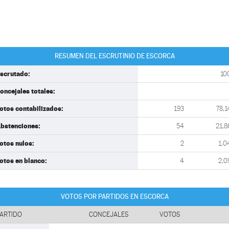
RESUMEN DEL ESCRUTINIO DE ESCORCA
scrutado:
10
oncejales totales:
otos contabilizados:
193
78,1
bstenciones:
54
21,8
otos nulos:
2
1,0
otos en blanco:
4
2,0
VOTOS POR PARTIDOS EN ESCORCA
ARTIDO
CONCEJALES
VOTOS