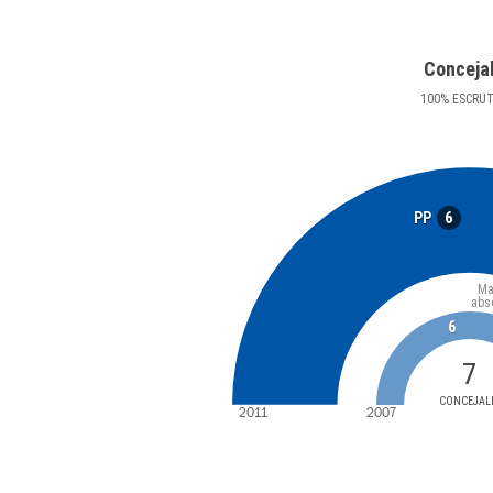
Conceja
100
%
ESCRU
6
PP
Ma
abs
6
7
CONCEJAL
2011
2007