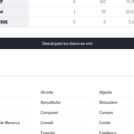
PP
6
142
74,3
xI
1
39
20,4
PSOE
0
6
3,1
Descárgate los datos en xml
Alcúdia
Algaida
Banyalbufar
Binissalem
Campanet
Campos
 de Menorca
Consell
Costitx
Esporles
Estellencs