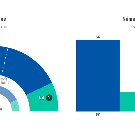
les
Núme
TADO
100
142
yoría
oluta
4
1
CxI
1
ES
PP