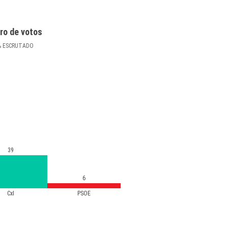
ro de votos
%
ESCRUTADO
39
6
CxI
PSOE