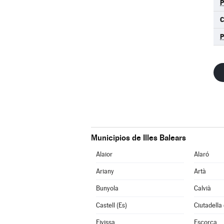
C
Municipios de Illes Balears
Alaior
Alaró
Ariany
Artà
Bunyola
Calvià
Castell (Es)
Ciutadella
Eivissa
Escorca