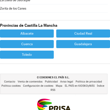
Zarzuela de Jadraque
Zorita de los Canes
Provincias de Castilla La Mancha
Albacete
Ciudad Real
Cuenca
Guadalajara
Toledo
EDICIONES EL PAÍS S.L.
©
Contacto
Venta de contenidos
Publicidad
Aviso legal
Política de privacidad
Política cookies
Configuración de cookies
Mapa
EL PAÍS en KIOSKOyMÁS
Índice
RSS