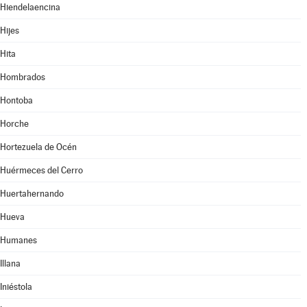
Hiendelaencina
Hijes
Hita
Hombrados
Hontoba
Horche
Hortezuela de Océn
Huérmeces del Cerro
Huertahernando
Hueva
Humanes
Illana
Iniéstola