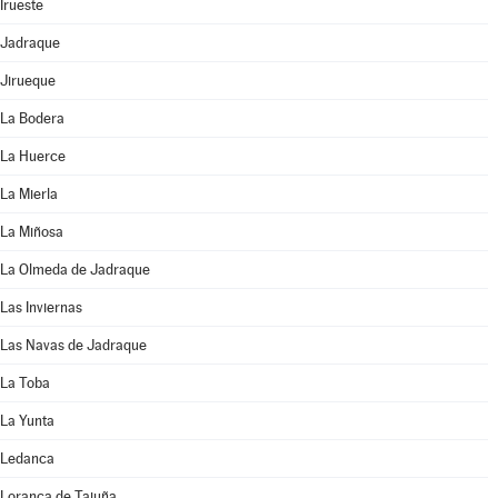
Irueste
Jadraque
Jirueque
La Bodera
La Huerce
La Mierla
La Miñosa
La Olmeda de Jadraque
Las Inviernas
Las Navas de Jadraque
La Toba
La Yunta
Ledanca
Loranca de Tajuña