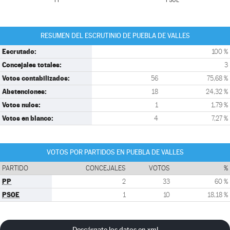
PP
PSOE
RESUMEN DEL ESCRUTINIO DE PUEBLA DE VALLES
Escrutado:
100 %
Concejales totales:
3
Votos contabilizados:
56
75,68 %
Abstenciones:
18
24,32 %
Votos nulos:
1
1,79 %
Votos en blanco:
4
7,27 %
VOTOS POR PARTIDOS EN PUEBLA DE VALLES
PARTIDO
CONCEJALES
VOTOS
%
PP
2
33
60 %
PSOE
1
10
18,18 %
Descárgate los datos en xml