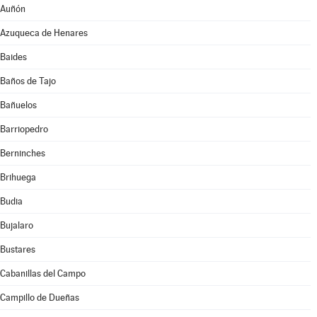
Auñón
Azuqueca de Henares
Baides
Baños de Tajo
Bañuelos
Barriopedro
Berninches
Brihuega
Budia
Bujalaro
Bustares
Cabanillas del Campo
Campillo de Dueñas