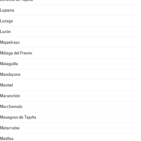
Lupiana
Luzaga
Luzón
Majaelrayo
Málaga del Fresno
Malaguilla
Mandayona
Mantiel
Maranchón
Marchamalo
Masegoso de Tajuña
Matarrubia
Matillas