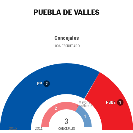
PUEBLA DE VALLES
Concejales
100
%
ESCRUTADO
2
PP
1
PSOE
Mayoría
absoluta
2
2
1
3
2015
2011
CONCEJALES