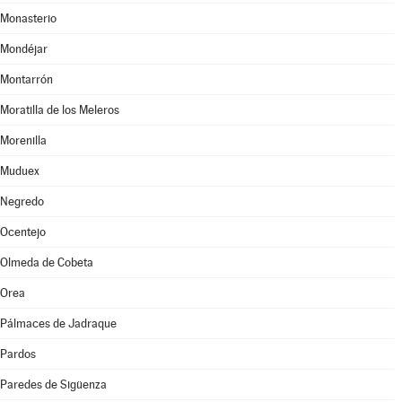
Monasterio
Mondéjar
Montarrón
Moratilla de los Meleros
Morenilla
Muduex
Negredo
Ocentejo
Olmeda de Cobeta
Orea
Pálmaces de Jadraque
Pardos
Paredes de Sigüenza