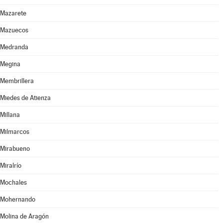
Mazarete
Mazuecos
Medranda
Megina
Membrillera
Miedes de Atienza
Millana
Milmarcos
Mirabueno
Miralrío
Mochales
Mohernando
Molina de Aragón