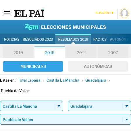
SUSCRÍBETE
26M | Elec
NOTICIAS
RESULTADOS 2023
RESULTADOS 2019
PACTOS
AUTONÓMIC
2019
2015
2011
2007
MUNICIPALES
AUTONÓMICAS
Estás en:
Total España
»
Castilla La Mancha
»
Guadalajara
»
Puebla de Valles