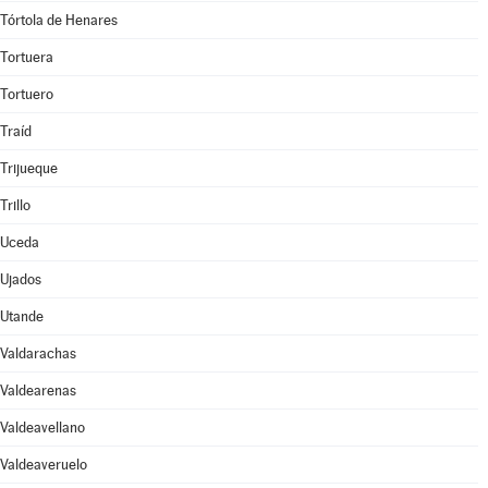
Tórtola de Henares
Tortuera
Tortuero
Traíd
Trijueque
Trillo
Uceda
Ujados
Utande
Valdarachas
Valdearenas
Valdeavellano
Valdeaveruelo