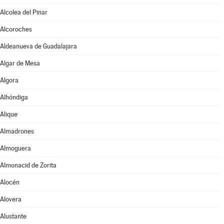
Alcolea del Pinar
Alcoroches
Aldeanueva de Guadalajara
Algar de Mesa
Algora
Alhóndiga
Alique
Almadrones
Almoguera
Almonacid de Zorita
Alocén
Alovera
Alustante