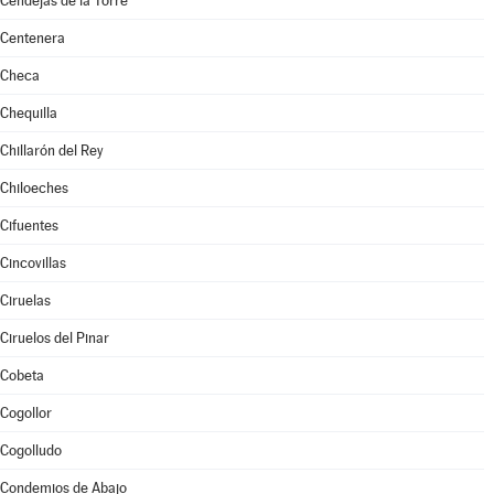
Cendejas de la Torre
Centenera
Checa
Chequilla
Chillarón del Rey
Chiloeches
Cifuentes
Cincovillas
Ciruelas
Ciruelos del Pinar
Cobeta
Cogollor
Cogolludo
Condemios de Abajo