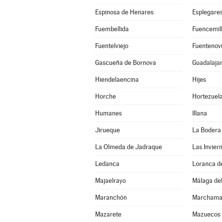
Espinosa de Henares
Esplegare
Fuembellida
Fuencemil
Fuentelviejo
Fuentenovi
Gascueña de Bornova
Guadalaja
Hiendelaencina
Hijes
Horche
Hortezuel
Humanes
Illana
Jirueque
La Bodera
La Olmeda de Jadraque
Las Invier
Ledanca
Loranca d
Majaelrayo
Málaga del
Maranchón
Marchama
Mazarete
Mazuecos