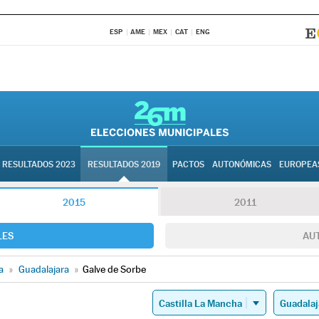
ESP
AME
MEX
CAT
ENG
RESULTADOS 2023
RESULTADOS 2019
PACTOS
AUTONÓMICAS
EUROPEA
2015
2011
LES
AU
a
»
Guadalajara
»
Galve de Sorbe