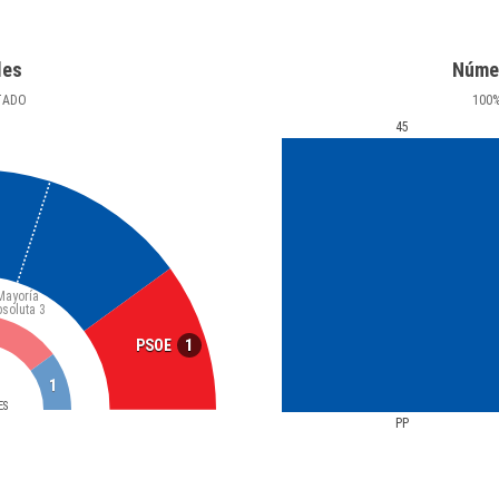
les
Núme
TADO
100
45
Mayoría
bsoluta
3
1
PSOE
1
ES
PP