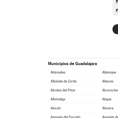
Municipios de Guadalajara
Abánades
Ablanque
Albalate de Zorita
Albares
Alcolea del Pinar
Alcoroche
Alhóndiga
Alique
Alocén
Alovera
Anquela del Ducado
Anquela de