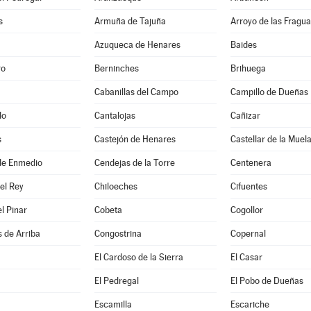
s
Armuña de Tajuña
Arroyo de las Fragua
Azuqueca de Henares
Baides
ro
Berninches
Brihuega
Cabanillas del Campo
Campillo de Dueñas
do
Cantalojas
Cañizar
s
Castejón de Henares
Castellar de la Muel
de Enmedio
Cendejas de la Torre
Centenera
del Rey
Chiloeches
Cifuentes
el Pinar
Cobeta
Cogollor
 de Arriba
Congostrina
Copernal
El Cardoso de la Sierra
El Casar
El Pedregal
El Pobo de Dueñas
Escamilla
Escariche