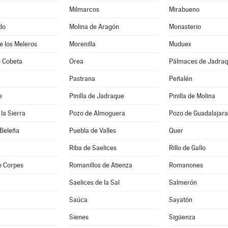
Milmarcos
Mirabueno
do
Molina de Aragón
Monasterio
de los Meleros
Morenilla
Muduex
 Cobeta
Orea
Pálmaces de Jadra
Pastrana
Peñalén
e
Pinilla de Jadraque
Pinilla de Molina
la Sierra
Pozo de Almoguera
Pozo de Guadalajara
 Beleña
Puebla de Valles
Quer
Riba de Saelices
Rillo de Gallo
e Corpes
Romanillos de Atienza
Romanones
Saelices de la Sal
Salmerón
Saúca
Sayatón
Sienes
Sigüenza