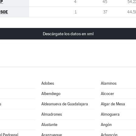
PP
4
45
54,2
PSOE
1
37
44,5
Descárgate los datos en xml
Adobes
Alaminos
Albendiego
Alcocer
s
Aldeanueva de Guadalajara
Algar de Mesa
Almadrones
Almoguera
Alustante
Angón
l Pedregal
Aranzueque
Arbancón