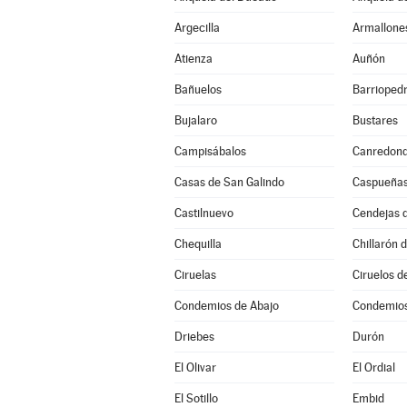
Argecilla
Armallone
Atienza
Auñón
Bañuelos
Barrioped
Bujalaro
Bustares
Campisábalos
Canredon
Casas de San Galindo
Caspueña
Castilnuevo
Cendejas 
Chequilla
Chillarón 
Ciruelas
Ciruelos d
Condemios de Abajo
Condemios
Driebes
Durón
El Olivar
El Ordial
El Sotillo
Embid