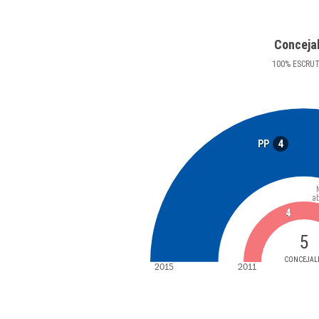
Conceja
100
%
ESCRU
4
PP
a
4
5
CONCEJAL
2015
2011