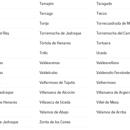
Tamajón
Taragudo
Terzaga
Tierzo
Torija
Torrecuadrada de M
el Rey
Torremocha de Jadraque
Torremocha del Ca
Tórtola de Henares
Tortuera
Trillo
Uceda
as
Valdearenas
Valdeavellano
as
Valdelcubo
Valdenuño Fernánde
s
Valfermoso de Tajuña
Valhermoso
Jadraque
Villanueva de Alcorón
Villanueva de Argeci
de Henares
Villaseca de Uceda
Villel de Mesa
Yélamos de Abajo
Yélamos de Arriba
de Jadraque
Zorita de los Canes