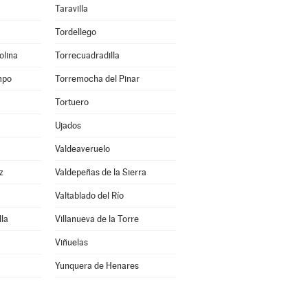
Taravilla
Tordellego
olina
Torrecuadradilla
mpo
Torremocha del Pinar
Tortuero
Ujados
Valdeaveruelo
z
Valdepeñas de la Sierra
Valtablado del Río
lla
Villanueva de la Torre
Viñuelas
Yunquera de Henares