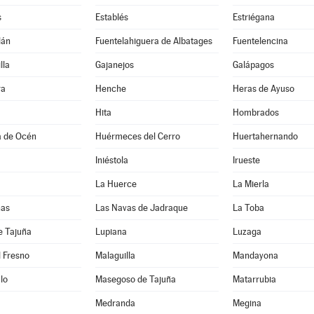
s
Establés
Estriégana
lán
Fuentelahiguera de Albatages
Fuentelencina
lla
Gajanejos
Galápagos
ra
Henche
Heras de Ayuso
Hita
Hombrados
a de Océn
Huérmeces del Cerro
Huertahernando
Iniéstola
Irueste
La Huerce
La Mierla
nas
Las Navas de Jadraque
La Toba
e Tajuña
Lupiana
Luzaga
 Fresno
Malaguilla
Mandayona
lo
Masegoso de Tajuña
Matarrubia
Medranda
Megina