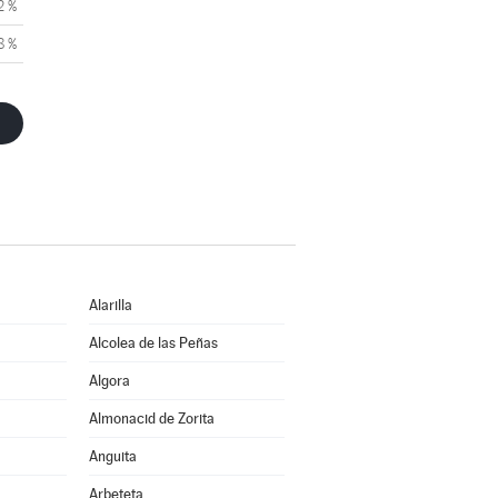
2 %
8 %
Alarilla
Alcolea de las Peñas
Algora
Almonacid de Zorita
Anguita
Arbeteta