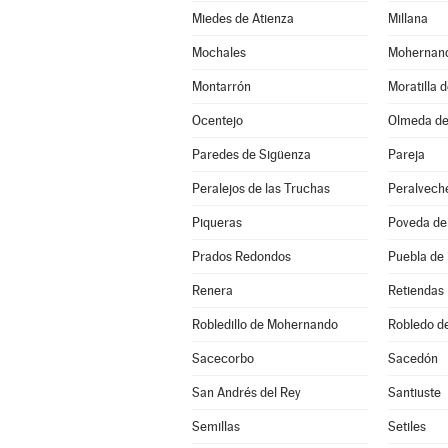
Miedes de Atienza
Millana
Mochales
Mohernan
Montarrón
Moratilla 
Ocentejo
Olmeda de
Paredes de Sigüenza
Pareja
Peralejos de las Truchas
Peralvech
Piqueras
Poveda de 
Prados Redondos
Puebla de
Renera
Retiendas
Robledillo de Mohernando
Robledo d
Sacecorbo
Sacedón
San Andrés del Rey
Santiuste
Semillas
Setiles