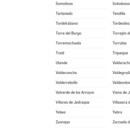
Somolinos
Sotodosos
Tartanedo
Tendilla
Tordelrábano
Tordesilos
Torre del Burgo
Torrejón d
Torremochuela
Torrubia
Traíd
Trijueque
Utande
Valdarach
Valdeconcha
Valdegrud
Valderrebollo
Valdesoto
Valverde de los Arroyos
Viana de 
Villares de Jadraque
Villaseca 
Yebes
Yebra
Zaorejas
Zarzuela 