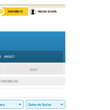
SUSCRÍBETE
INICIAR SESIÓN
S
WIDGET
2007
TONÓMICAS