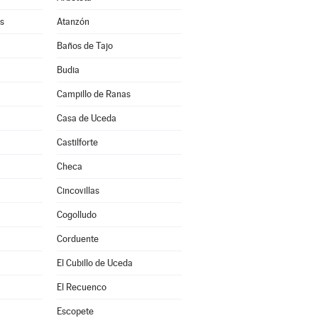
s
Atanzón
Baños de Tajo
Budia
Campillo de Ranas
Casa de Uceda
a
Castilforte
Checa
Cincovillas
Cogolludo
Corduente
El Cubillo de Uceda
El Recuenco
Escopete