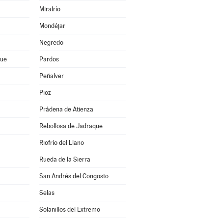
Miralrío
Mondéjar
Negredo
que
Pardos
Peñalver
Pioz
Prádena de Atienza
Rebollosa de Jadraque
Riofrío del Llano
Rueda de la Sierra
San Andrés del Congosto
Selas
Solanillos del Extremo