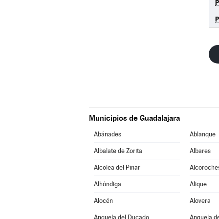
Municipios de Guadalajara
Abánades
Ablanque
Albalate de Zorita
Albares
Alcolea del Pinar
Alcoroche
Alhóndiga
Alique
Alocén
Alovera
Anquela del Ducado
Anquela de