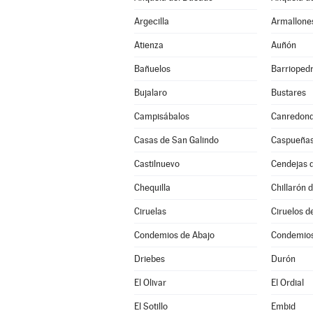
Argecilla
Armallone
Atienza
Auñón
Bañuelos
Barrioped
Bujalaro
Bustares
Campisábalos
Canredon
Casas de San Galindo
Caspueña
Castilnuevo
Cendejas 
Chequilla
Chillarón 
Ciruelas
Ciruelos d
Condemios de Abajo
Condemios
Driebes
Durón
El Olivar
El Ordial
El Sotillo
Embid