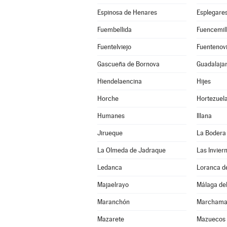
Espinosa de Henares
Esplegare
Fuembellida
Fuencemil
Fuentelviejo
Fuentenovi
Gascueña de Bornova
Guadalaja
Hiendelaencina
Hijes
Horche
Hortezuel
Humanes
Illana
Jirueque
La Bodera
La Olmeda de Jadraque
Las Invier
Ledanca
Loranca d
Majaelrayo
Málaga del
Maranchón
Marchama
Mazarete
Mazuecos