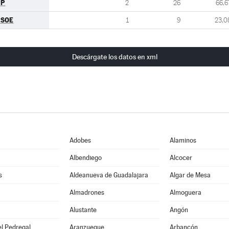
PP
2
26
66,6
PSOE
1
9
23,0
Descárgate los datos en xml
Adobes
Alaminos
Albendiego
Alcocer
s
Aldeanueva de Guadalajara
Algar de Mesa
Almadrones
Almoguera
Alustante
Angón
l Pedregal
Aranzueque
Arbancón