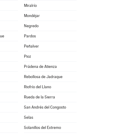
Miralrío
Mondéjar
Negredo
que
Pardos
Peñalver
Pioz
Prádena de Atienza
Rebollosa de Jadraque
Riofrío del Llano
Rueda de la Sierra
San Andrés del Congosto
Selas
Solanillos del Extremo