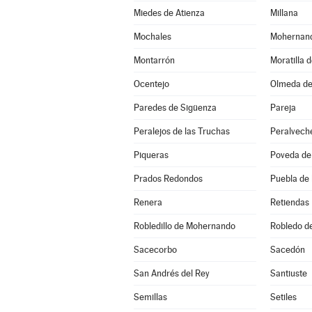
Miedes de Atienza
Millana
Mochales
Mohernan
Montarrón
Moratilla 
Ocentejo
Olmeda de
Paredes de Sigüenza
Pareja
Peralejos de las Truchas
Peralvech
Piqueras
Poveda de 
Prados Redondos
Puebla de
Renera
Retiendas
Robledillo de Mohernando
Robledo d
Sacecorbo
Sacedón
San Andrés del Rey
Santiuste
Semillas
Setiles