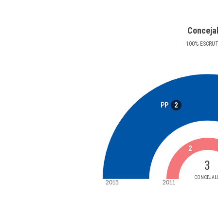
Conceja
100
%
ESCRU
2
PP
2
3
CONCEJAL
2015
2011