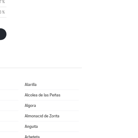
7 %
8 %
Alarilla
Alcolea de las Peñas
Algora
Almonacid de Zorita
Anguita
Arbeteta