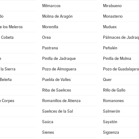
Milmarcos
Mirabueno
do
Molina de Aragón
Monasterio
de los Meleros
Morenilla
Muduex
 Cobeta
Orea
Pálmaces de Jadra
Pastrana
Peñalén
e
Pinilla de Jadraque
Pinilla de Molina
la Sierra
Pozo de Almoguera
Pozo de Guadalajara
 Beleña
Puebla de Valles
Quer
Riba de Saelices
Rillo de Gallo
e Corpes
Romanillos de Atienza
Romanones
Saelices de la Sal
Salmerón
Saúca
Sayatón
Sienes
Sigüenza