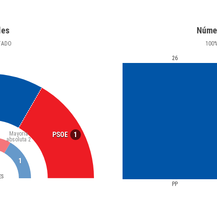
les
Núme
TADO
100
26
Mayoría
1
PSOE
absoluta
2
1
ES
PP