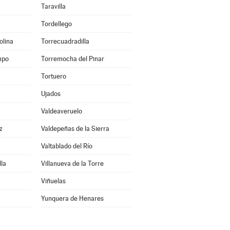
Taravilla
Tordellego
olina
Torrecuadradilla
mpo
Torremocha del Pinar
Tortuero
Ujados
Valdeaveruelo
z
Valdepeñas de la Sierra
Valtablado del Río
lla
Villanueva de la Torre
Viñuelas
Yunquera de Henares