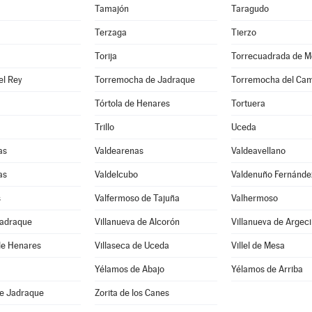
Tamajón
Taragudo
Terzaga
Tierzo
Torija
Torrecuadrada de M
el Rey
Torremocha de Jadraque
Torremocha del Ca
Tórtola de Henares
Tortuera
Trillo
Uceda
as
Valdearenas
Valdeavellano
as
Valdelcubo
Valdenuño Fernánde
s
Valfermoso de Tajuña
Valhermoso
Jadraque
Villanueva de Alcorón
Villanueva de Argeci
de Henares
Villaseca de Uceda
Villel de Mesa
Yélamos de Abajo
Yélamos de Arriba
de Jadraque
Zorita de los Canes