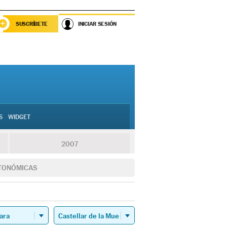
SUSCRÍBETE
INICIAR SESIÓN
S
WIDGET
2007
TONÓMICAS