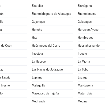
s
Establés
Estriégana
lán
Fuentelahiguera de Albatages
Fuentelencina
lla
Gajanejos
Galápagos
ra
Henche
Heras de Ayuso
Hita
Hombrados
a de Océn
Huérmeces del Cerro
Huertahernando
Iniéstola
Irueste
La Huerce
La Mierla
nas
Las Navas de Jadraque
La Toba
e Tajuña
Lupiana
Luzaga
 Fresno
Malaguilla
Mandayona
lo
Masegoso de Tajuña
Matarrubia
Medranda
Megina