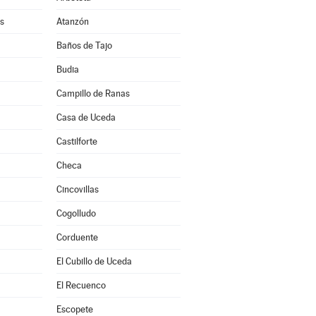
s
Atanzón
Baños de Tajo
Budia
Campillo de Ranas
Casa de Uceda
a
Castilforte
Checa
Cincovillas
Cogolludo
Corduente
El Cubillo de Uceda
El Recuenco
Escopete