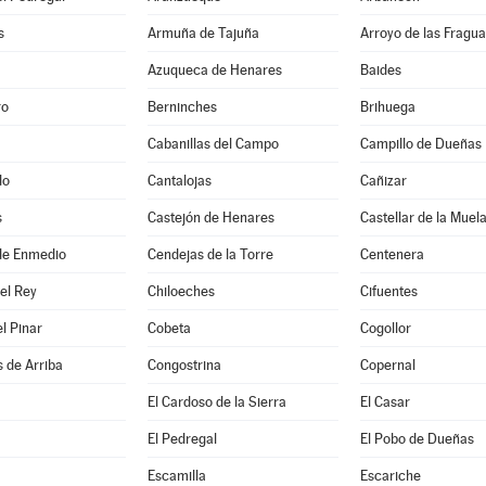
s
Armuña de Tajuña
Arroyo de las Fragua
Azuqueca de Henares
Baides
ro
Berninches
Brihuega
Cabanillas del Campo
Campillo de Dueñas
do
Cantalojas
Cañizar
s
Castejón de Henares
Castellar de la Muel
de Enmedio
Cendejas de la Torre
Centenera
del Rey
Chiloeches
Cifuentes
el Pinar
Cobeta
Cogollor
 de Arriba
Congostrina
Copernal
El Cardoso de la Sierra
El Casar
El Pedregal
El Pobo de Dueñas
Escamilla
Escariche