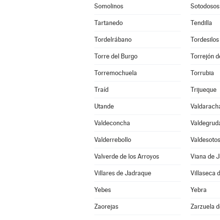
Somolinos
Sotodosos
Tartanedo
Tendilla
Tordelrábano
Tordesilos
Torre del Burgo
Torrejón d
Torremochuela
Torrubia
Traíd
Trijueque
Utande
Valdarach
Valdeconcha
Valdegrud
Valderrebollo
Valdesoto
Valverde de los Arroyos
Viana de 
Villares de Jadraque
Villaseca 
Yebes
Yebra
Zaorejas
Zarzuela 