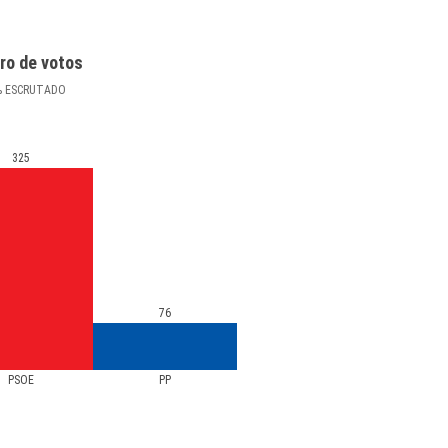
ro de votos
%
ESCRUTADO
325
76
PSOE
PP