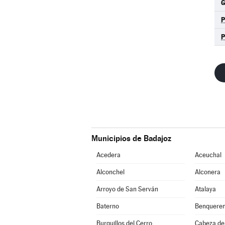
G
Municipios de Badajoz
Acedera
Aceuchal
Alconchel
Alconera
Arroyo de San Serván
Atalaya
Baterno
Benqueren
Burguillos del Cerro
Cabeza de