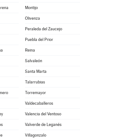
erena
Montijo
Olivenza
Peraleda del Zaucejo
Puebla del Prior
na
Reina
Salvaleón
Santa Marta
Talarrubias
smero
Torremayor
Valdecaballeros
ey
Valencia del Ventoso
os
Valverde de Leganés
re
Villagonzalo