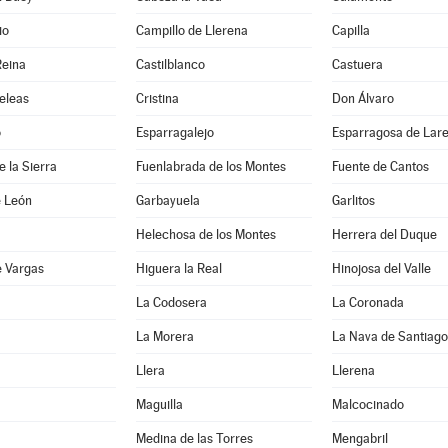
io
Campillo de Llerena
Capilla
Reina
Castilblanco
Castuera
eleas
Cristina
Don Álvaro
o
Esparragalejo
Esparragosa de Lar
e la Sierra
Fuenlabrada de los Montes
Fuente de Cantos
e León
Garbayuela
Garlitos
Helechosa de los Montes
Herrera del Duque
e Vargas
Higuera la Real
Hinojosa del Valle
a
La Codosera
La Coronada
La Morera
La Nava de Santiago
Llera
Llerena
Maguilla
Malcocinado
Medina de las Torres
Mengabril