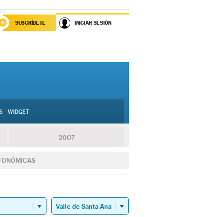
SUSCRÍBETE
INICIAR SESIÓN
S
WIDGET
2007
TONÓMICAS