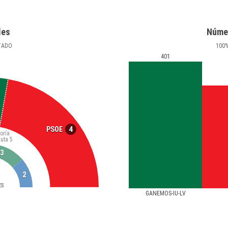
les
Núme
TADO
100
401
4
PSOE
oría
luta
5
3
2
ES
GANEMOS-IU-LV