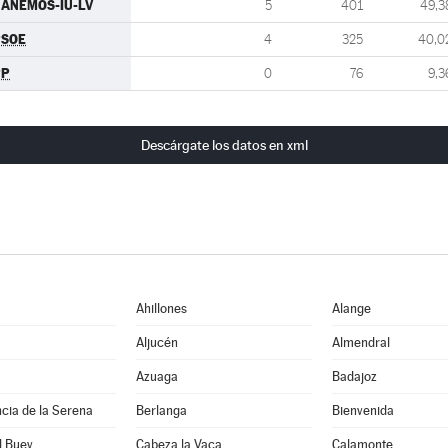
ANEMOS-IU-LV
5
401
49,3
PSOE
4
325
40,0
PP
0
76
9,3
Descárgate los datos en xml
Ahillones
Alange
Aljucén
Almendral
Azuaga
Badajoz
cia de la Serena
Berlanga
Bienvenida
l Buey
Cabeza la Vaca
Calamonte