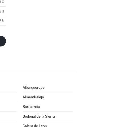
8 %
2 %
6 %
Alburquerque
Almendralejo
Barcarrota
Bodonal de la Sierra
Calera de León