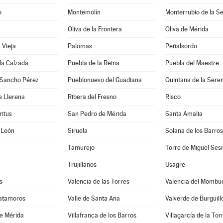
o
Montemolín
Monterrubio de la S
Oliva de la Frontera
Oliva de Mérida
 Vieja
Palomas
Peñalsordo
la Calzada
Puebla de la Reina
Puebla del Maestre
 Sancho Pérez
Pueblonuevo del Guadiana
Quintana de la Sere
e Llerena
Ribera del Fresno
Risco
ritus
San Pedro de Mérida
Santa Amalia
 León
Siruela
Solana de los Barros
Tamurejo
Torre de Miguel Se
Trujillanos
Usagre
s
Valencia de las Torres
Valencia del Mombu
Matamoros
Valle de Santa Ana
Valverde de Burguill
e Mérida
Villafranca de los Barros
Villagarcía de la Tor