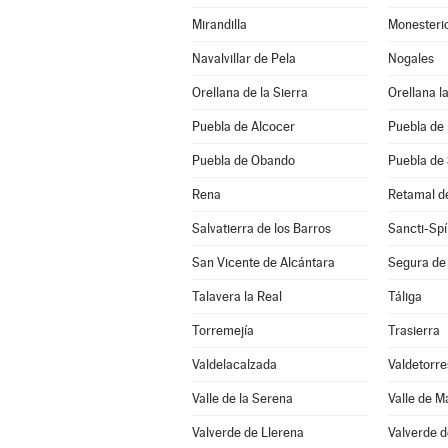
Mirandilla
Monesteri
Navalvillar de Pela
Nogales
Orellana de la Sierra
Orellana la
Puebla de Alcocer
Puebla de 
Puebla de Obando
Puebla de
Rena
Retamal d
Salvatierra de los Barros
Sancti-Spí
San Vicente de Alcántara
Segura de
Talavera la Real
Táliga
Torremejía
Trasierra
Valdelacalzada
Valdetorre
Valle de la Serena
Valle de 
Valverde de Llerena
Valverde d