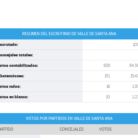
RESUMEN DEL ESCRUTINIO DE VALLE DE SANTA ANA
scrutado:
10
oncejales totales:
otos contabilizados:
828
84,5
bstenciones:
151
15,4
otos nulos:
16
1,9
otos en blanco:
10
1,2
VOTOS POR PARTIDOS EN VALLE DE SANTA ANA
ARTIDO
CONCEJALES
VOTOS