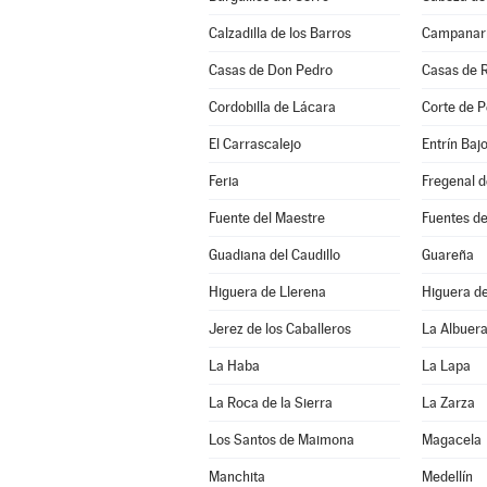
Calzadilla de los Barros
Campanar
Casas de Don Pedro
Casas de 
Cordobilla de Lácara
Corte de P
El Carrascalejo
Entrín Baj
Feria
Fregenal d
Fuente del Maestre
Fuentes d
Guadiana del Caudillo
Guareña
Higuera de Llerena
Higuera d
Jerez de los Caballeros
La Albuer
La Haba
La Lapa
La Roca de la Sierra
La Zarza
Los Santos de Maimona
Magacela
Manchita
Medellín