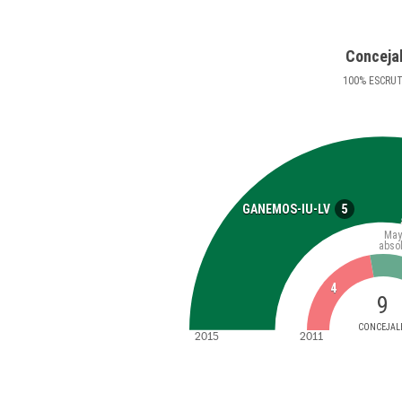
Conceja
100
%
ESCRU
5
GANEMOS-IU-LV
May
abso
4
9
CONCEJAL
2015
2011