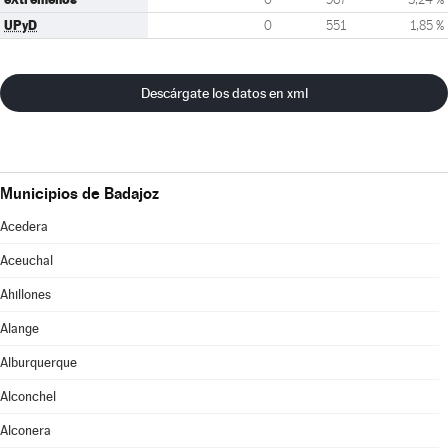
UPyD
0
551
1,85 %
Descárgate los datos en xml
Municipios de Badajoz
Acedera
Aceuchal
Ahillones
Alange
Alburquerque
Alconchel
Alconera