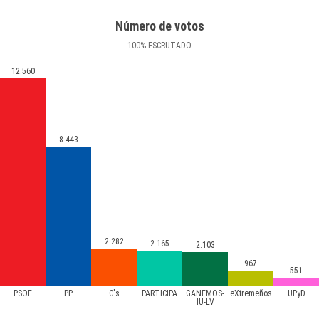
Número de votos
100
%
ESCRUTADO
12.560
8.443
2.282
2.165
2.103
967
551
PSOE
PP
C's
PARTICIPA
GANEMOS-
eXtremeños
UPyD
IU-LV