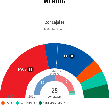
MÉRIDA
Concejales
100
%
ESCRUTADO
8
PP
11
PSOE
Mayoría
absoluta
13
10
13
25
2015
2011
CONCEJALES
C's
2
PARTICIPA
2
GANEMOS-IU-LV
2