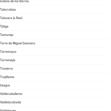
Solana de los Barros
Talarrubias
Talavera la Real
Táliga
Tamurejo
Torre de Miguel Sesmero
Torremayor
Torremejía
Trasierra
Trujillanos
Usagre
Valdecaballeros
Valdelacalzada
Valdetorres