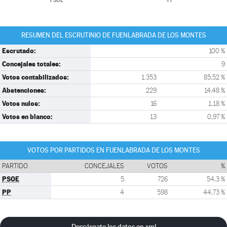
PSOE
PP
RESUMEN DEL ESCRUTINIO DE FUENLABRADA DE LOS MONTES
Escrutado:
100 %
Concejales totales:
9
Votos contabilizados:
1.353
85,52 %
Abstenciones:
229
14,48 %
Votos nulos:
16
1,18 %
Votos en blanco:
13
0,97 %
VOTOS POR PARTIDOS EN FUENLABRADA DE LOS MONTES
PARTIDO
CONCEJALES
VOTOS
%
PSOE
5
726
54,3 %
PP
4
598
44,73 %
Descárgate los datos en xml