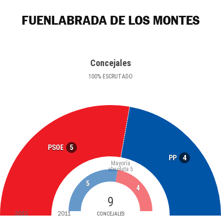
FUENLABRADA DE LOS MONTES
Concejales
100
%
ESCRUTADO
5
PSOE
4
PP
Mayoría
absoluta
5
5
4
9
2015
2011
CONCEJALES