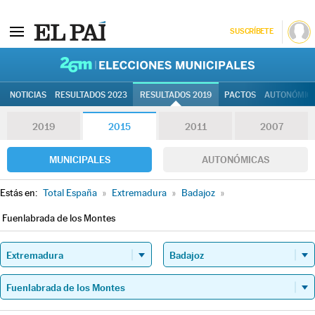
SUSCRÍBETE
26M | Elec
NOTICIAS
RESULTADOS 2023
RESULTADOS 2019
PACTOS
AUTONÓMIC
2019
2015
2011
2007
MUNICIPALES
AUTONÓMICAS
Estás en:
Total España
»
Extremadura
»
Badajoz
»
Fuenlabrada de los Montes