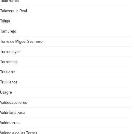
Talarrubias
Talavera la Real
Táliga
Tamurejo
Torre de Miguel Sesmero
Torremayor
Torremejía
Trasierra
Trujillanos
Usagre
Valdecaballeros
Valdelacalzada
Valdetorres
Valencia de las Torres