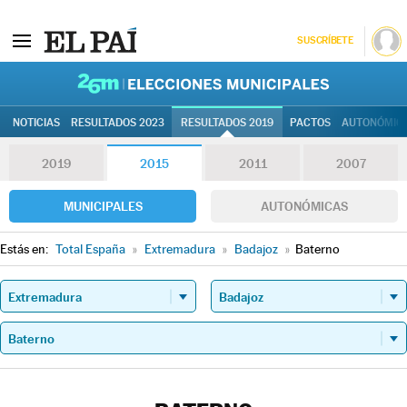
SUSCRÍBETE
26M | Elec
NOTICIAS
RESULTADOS 2023
RESULTADOS 2019
PACTOS
AUTONÓMIC
2019
2015
2011
2007
MUNICIPALES
AUTONÓMICAS
Estás en:
Total España
»
Extremadura
»
Badajoz
»
Baterno