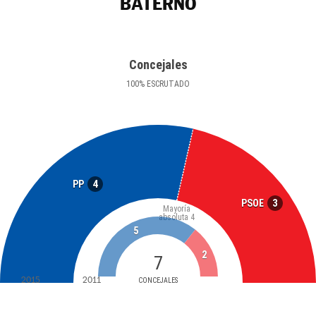
BATERNO
Concejales
100
%
ESCRUTADO
4
PP
3
PSOE
Mayoría
absoluta
4
5
2
7
2015
2011
CONCEJALES