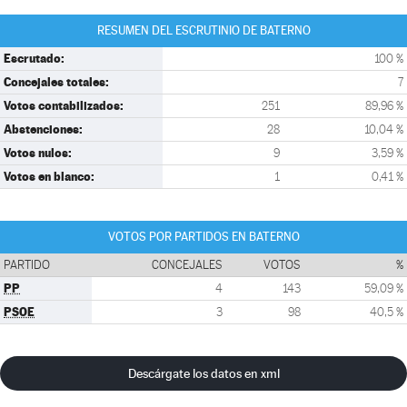
RESUMEN DEL ESCRUTINIO DE BATERNO
Escrutado:
100 %
Concejales totales:
7
Votos contabilizados:
251
89,96 %
Abstenciones:
28
10,04 %
Votos nulos:
9
3,59 %
Votos en blanco:
1
0,41 %
VOTOS POR PARTIDOS EN BATERNO
PARTIDO
CONCEJALES
VOTOS
%
PP
4
143
59,09 %
PSOE
3
98
40,5 %
Descárgate los datos en xml