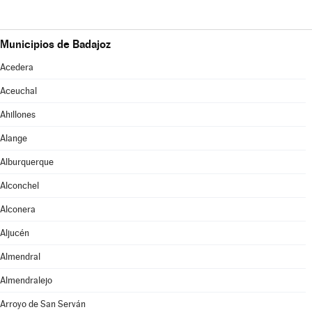
Municipios de Badajoz
Acedera
Aceuchal
Ahillones
Alange
Alburquerque
Alconchel
Alconera
Aljucén
Almendral
Almendralejo
Arroyo de San Serván