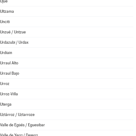
Ujué
Ultzama
Unciti
Unzué / Untzue
Urdazubi / Urdax
Urdiain
Urraul Alto
Urraul Bajo
Urroz
Urroz-Villa
Uterga
Uztárroz / Uztarroze
Valle de Egüés / Eguesibar
Valle de Yerri / Deierri