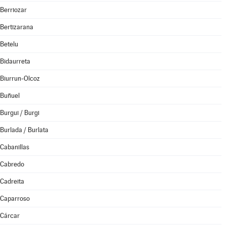
Berriozar
Bertizarana
Betelu
Bidaurreta
Biurrun-Olcoz
Buñuel
Burgui / Burgi
Burlada / Burlata
Cabanillas
Cabredo
Cadreita
Caparroso
Cárcar