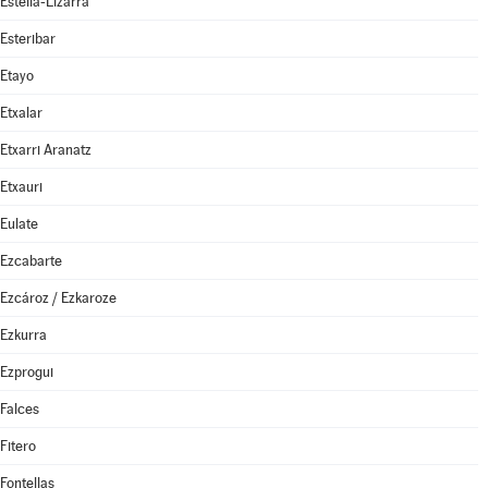
Estella-Lizarra
Esteribar
Etayo
Etxalar
Etxarri Aranatz
Etxauri
Eulate
Ezcabarte
Ezcároz / Ezkaroze
Ezkurra
Ezprogui
Falces
Fitero
Fontellas