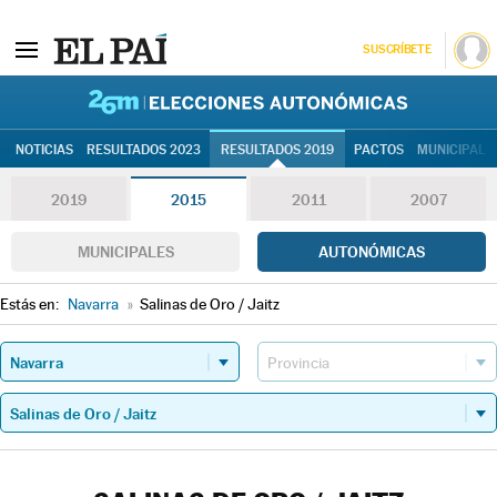
SUSCRÍBETE
26M | Elec
NOTICIAS
RESULTADOS 2023
RESULTADOS 2019
PACTOS
MUNICIPALE
2019
2015
2011
2007
MUNICIPALES
AUTONÓMICAS
Estás en:
Navarra
»
Salinas de Oro / Jaitz