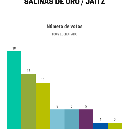
SALINAS DE ORO / JAITZ
Número de votos
100
%
ESCRUTADO
18
13
11
5
5
5
2
2