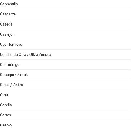
Carcastillo
Cascante
Cáseda
Castejón
Castillonuevo
Cendea de Olza / Oltza Zendea
Cintruénigo
Cirauqui / Zirauki
Ciriza / Ziritza
Cizur
Corella
Cortes
Desojo