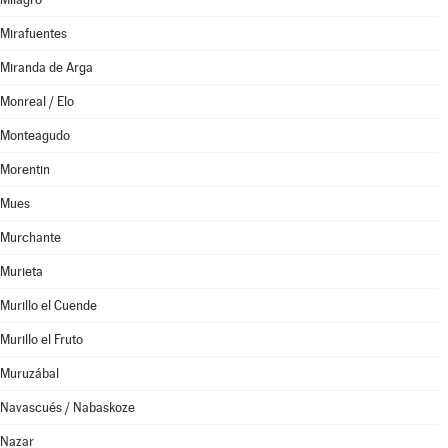
Mirafuentes
Miranda de Arga
Monreal / Elo
Monteagudo
Morentin
Mues
Murchante
Murieta
Murillo el Cuende
Murillo el Fruto
Muruzábal
Navascués / Nabaskoze
Nazar