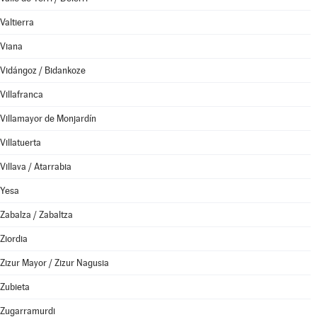
Valtierra
Viana
Vidángoz / Bidankoze
Villafranca
Villamayor de Monjardín
Villatuerta
Villava / Atarrabia
Yesa
Zabalza / Zabaltza
Ziordia
Zizur Mayor / Zizur Nagusia
Zubieta
Zugarramurdi