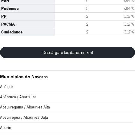
PSN
5
7,94 %
Podemos
5
7,94 %
PP
2
3,17 %
PACMA
2
3,17 %
Ciudadanos
2
3,17 %
Descárgate los datos en xml
Municipios de Navarra
Abáigar
Abárzuza / Abartzuza
Abaurregaina / Abaurrea Alta
Abaurrepea / Abaurrea Baja
Aberin