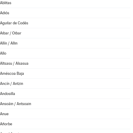
Ablitas
Adiós
Aguilar de Codés
Aibar / Oibar
Allín / Allin
Allo
Altsasu / Alsasua
Améscoa Baja
Ancín / Antzin
Andosilla
Ansoáin / Antsoain
Anue
Añorbe