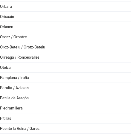
Orbara
Orísoain
Orkoien
Oronz / Orontze
Oroz-Betelu / Orotz-Betelu
Orreaga / Roncesvalles
Oteiza
Pamplona / Iruña
Peralta / Azkoien
Petilla de Aragón
Piedramillera
Pitillas
Puente la Reina / Gares