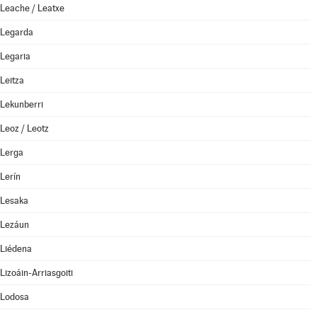
Leache / Leatxe
Legarda
Legaria
Leitza
Lekunberri
Leoz / Leotz
Lerga
Lerín
Lesaka
Lezáun
Liédena
Lizoáin-Arriasgoiti
Lodosa