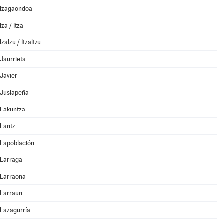
Izagaondoa
Iza / Itza
Izalzu / Itzaltzu
Jaurrieta
Javier
Juslapeña
Lakuntza
Lantz
Lapoblación
Larraga
Larraona
Larraun
Lazagurría