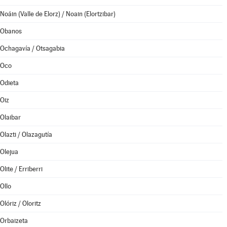
Noáin (Valle de Elorz) / Noain (Elortzibar)
Obanos
Ochagavía / Otsagabia
Oco
Odieta
Oiz
Olaibar
Olazti / Olazagutía
Olejua
Olite / Erriberri
Ollo
Olóriz / Oloritz
Orbaizeta