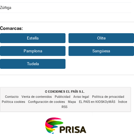
Zúñiga
Comarcas:
Estella
Olite
Pamplona
Sangüesa
Tudela
EDICIONES EL PAÍS S.L.
©
Contacto
Venta de contenidos
Publicidad
Aviso legal
Política de privacidad
Política cookies
Configuración de cookies
Mapa
EL PAÍS en KIOSKOyMÁS
Índice
RSS