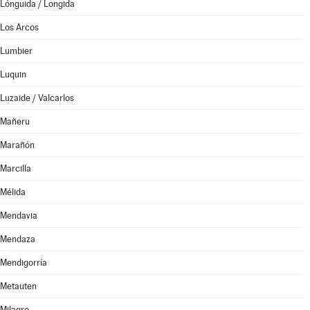
Lónguida / Longida
Los Arcos
Lumbier
Luquin
Luzaide / Valcarlos
Mañeru
Marañón
Marcilla
Mélida
Mendavia
Mendaza
Mendigorría
Metauten
Milagro