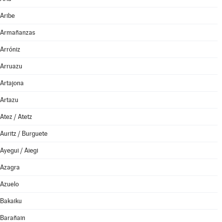
Aribe
Armañanzas
Arróniz
Arruazu
Artajona
Artazu
Atez / Atetz
Auritz / Burguete
Ayegui / Aiegi
Azagra
Azuelo
Bakaiku
Barañain