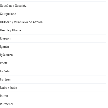
Guesálaz / Gesalatz
Guirguillano
Hiriberri / Villanueva de Aezkoa
Huarte / Uharte
Ibargoiti
Igantzi
Igúzquiza
Imotz
Irañeta
Irurtzun
Isaba / Izaba
Ituren
Iturmendi