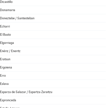
Dicastillo
Donamaria
Doneztebe / Santesteban
Echarri
El Busto
Elgorriaga
Enériz / Eneritz
Eratsun
Ergoiena
Erro
Eslava
Esparza de Salazar / Espartza Zaraitzu
Espronceda