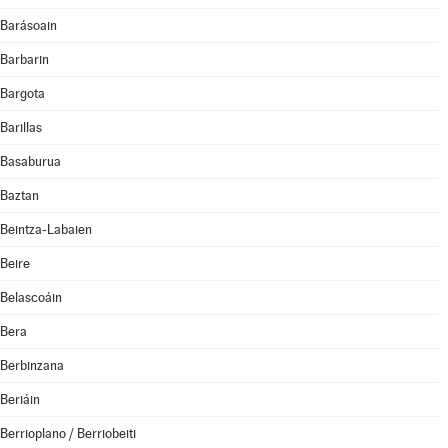
Barásoain
Barbarin
Bargota
Barillas
Basaburua
Baztan
Beintza-Labaien
Beire
Belascoáin
Bera
Berbinzana
Beriáin
Berrioplano / Berriobeiti