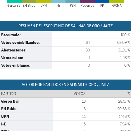
Geroa Bai
EH Bildu
UPN
I-E
PSN
Podemos
PP
PACMA
RESUMEN DEL ESCRUTINIO DE SALINAS DE ORO / JAITZ
Escrutado:
100 %
Votos contabilizados:
64
68,09 %
Abstenciones:
30
31,91 %
Votos nulos:
1
1,56 %
Votos en blanco:
0
0 %
VOTOS POR PARTIDOS EN SALINAS DE ORO / JAITZ
PARTIDO
VOTOS
%
Geroa Bai
18
28,57 %
EH Bildu
13
20,63 %
UPN
11
17,46 %
I-E
5
7,94 %