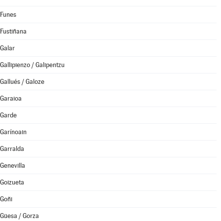
Funes
Fustiñana
Galar
Gallipienzo / Galipentzu
Gallués / Galoze
Garaioa
Garde
Garínoain
Garralda
Genevilla
Goizueta
Goñi
Güesa / Gorza