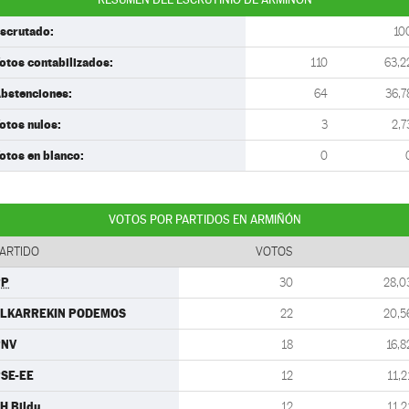
scrutado:
10
otos contabilizados:
110
63,2
bstenciones:
64
36,7
otos nulos:
3
2,7
otos en blanco:
0
VOTOS POR PARTIDOS EN ARMIÑÓN
ARTIDO
VOTOS
PP
30
28,0
ELKARREKIN PODEMOS
22
20,5
PNV
18
16,8
SE-EE
12
11,2
H Bildu
12
11,2