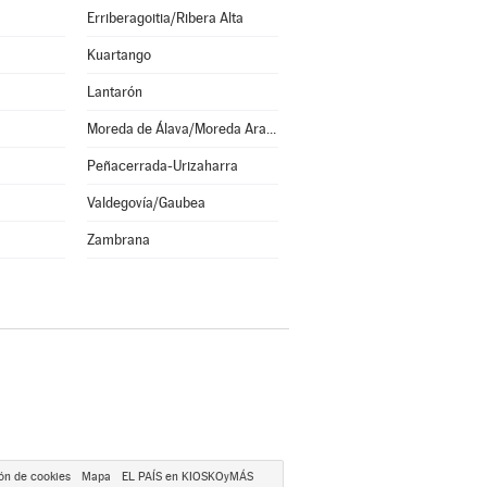
Erriberagoitia/Ribera Alta
Kuartango
Lantarón
Moreda de Álava/Moreda Araba
Peñacerrada-Urizaharra
Valdegovía/Gaubea
Zambrana
ón de cookies
Mapa
EL PAÍS en KIOSKOyMÁS