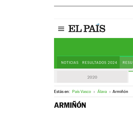
NOTICIAS
RESULTADOS 2024
RESU
2020
Estás en:
País Vasco
»
Álava
»
Armiñón
ARMIÑÓN