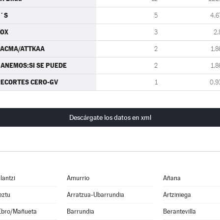
´S
5
4,6
VOX
3
2,
PACMA/ATTKAA
2
1,8
ANEMOS:SI SE PUEDE
2
1,8
ECORTES CERO-GV
1
0,9
Descárgate los datos en xml
lantzi
Amurrio
Añana
eztu
Arratzua-Ubarrundia
Artziniega
Ebro/Mañueta
Barrundia
Berantevilla