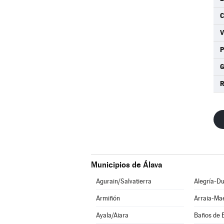
C
G
R
Municipios de Álava
Agurain/Salvatierra
Alegría-Du
Armiñón
Arraia-Ma
Ayala/Aiara
Baños de 