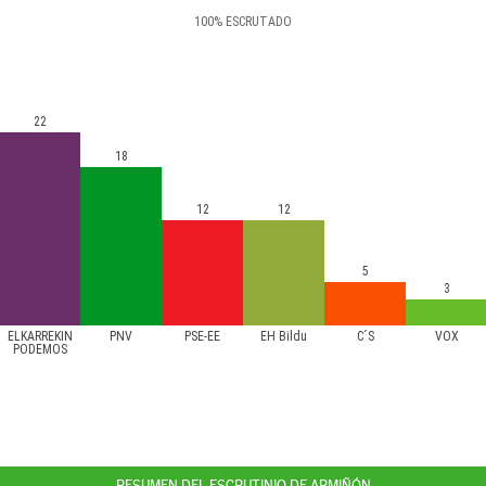
100
%
ESCRUTADO
22
18
12
12
5
3
ELKARREKIN
PNV
PSE-EE
EH Bildu
C´S
VOX
PODEMOS
RESUMEN DEL ESCRUTINIO DE ARMIÑÓN