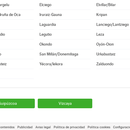
urgelu
Elciego
Elvillar/Bilar
Iruña de Oca
Iruraiz-Gauna
Kripan
Laguardia
Lanciego/Lantziego
dio
Legutio
Leza
Okondo
Oyón-Oion
o
San Millán/Donemiliaga
Urkabustaiz
steiz
Yécora/Iekora
Zalduondo
Guipúzcoa
Vizcaya
contenidos
Publicidad
Aviso legal
Política de privacidad
Política cookies
Configuraci