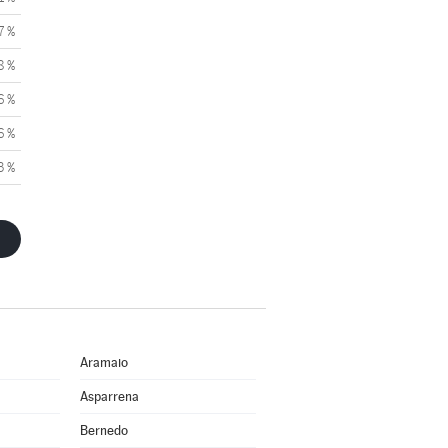
7 %
8 %
6 %
6 %
3 %
Aramaio
Asparrena
Bernedo