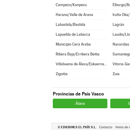
Campezo/Kanpezu
Elburgo/B
Harana/Valle de Arana
Iruña Oka/
Labastida/Bastida
Lagrán
Lapuebla de Labarca
Laudio/Llo
Municipio Cera Araba
Navaridas
Ribera Baja/Erribera Beitia
Samanieg
Villabuena de Álava/Eskuernaga
Vitoria-Ga
Zigoitia
Zuia
Provincias de País Vasco
Álava
EDICIONES EL PAÍS S.L.
©
Contacto
Venta de 