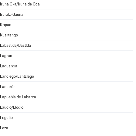
Iruña Oka/Iruña de Oca
Iruraiz-Gauna
Kripan
Kuartango
Labastida/Bastida
Lagrán
Laguardia
Lanciego/Lantziego
Lantarón
Lapuebla de Labarca
Laudio/Llodio
Legutio
Leza