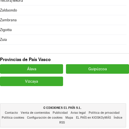
Yécora/Iekora
Zalduondo
Zambrana
Zigoitia
Zuia
Provincias de País Vasco
Álava
Guipúzcoa
Vizcaya
EDICIONES EL PAÍS S.L.
©
Contacto
Venta de contenidos
Publicidad
Aviso legal
Política de privacidad
Política cookies
Configuración de cookies
Mapa
EL PAÍS en KIOSKOyMÁS
Índice
RSS