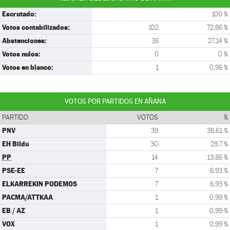
Escrutado:
100 %
Votos contabilizados:
102
72,86 %
Abstenciones:
38
27,14 %
Votos nulos:
0
0 %
Votos en blanco:
1
0,98 %
VOTOS POR PARTIDOS EN AÑANA
PARTIDO
VOTOS
%
PNV
39
38,61 %
EH Bildu
30
29,7 %
PP
14
13,86 %
PSE-EE
7
6,93 %
ELKARREKIN PODEMOS
7
6,93 %
PACMA/ATTKAA
1
0,99 %
EB / AZ
1
0,99 %
VOX
1
0,99 %