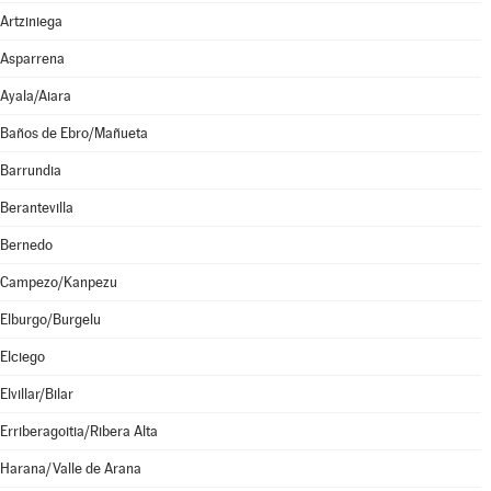
Artziniega
Asparrena
Ayala/Aiara
Baños de Ebro/Mañueta
Barrundia
Berantevilla
Bernedo
Campezo/Kanpezu
Elburgo/Burgelu
Elciego
Elvillar/Bilar
Erriberagoitia/Ribera Alta
Harana/Valle de Arana