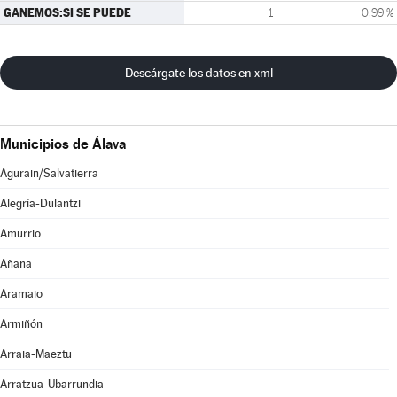
GANEMOS:SI SE PUEDE
1
0,99 %
Descárgate los datos en xml
Municipios de Álava
Agurain/Salvatierra
Alegría-Dulantzi
Amurrio
Añana
Aramaio
Armiñón
Arraia-Maeztu
Arratzua-Ubarrundia