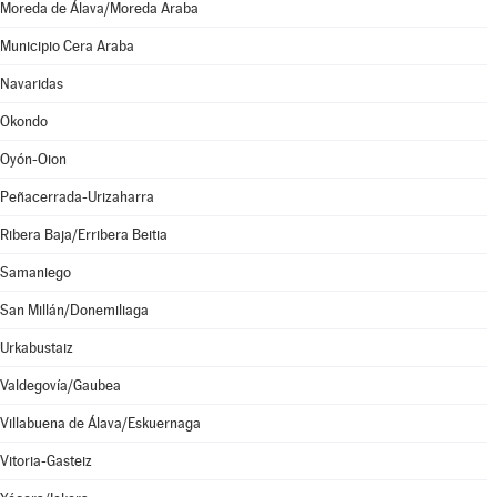
Moreda de Álava/Moreda Araba
Municipio Cera Araba
Navaridas
Okondo
Oyón-Oion
Peñacerrada-Urizaharra
Ribera Baja/Erribera Beitia
Samaniego
San Millán/Donemiliaga
Urkabustaiz
Valdegovía/Gaubea
Villabuena de Álava/Eskuernaga
Vitoria-Gasteiz