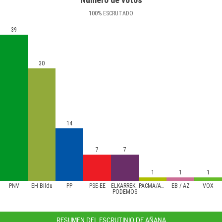
100
%
ESCRUTADO
39
30
14
7
7
1
1
1
PNV
EH Bildu
PP
PSE-EE
ELKARREKIN
PACMA/ATTKAA
EB / AZ
VOX
PODEMOS
RESUMEN DEL ESCRUTINIO DE AÑANA