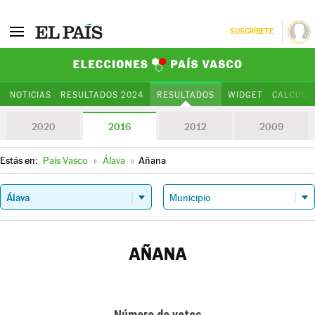
SUSCRÍBETE
Elecciones Paí
NOTICIAS
RESULTADOS 2024
RESULTADOS
WIDGET
CALCULA
2020
2016
2012
2009
Estás en:
País Vasco
»
Álava
»
Añana
AÑANA
Número de votos