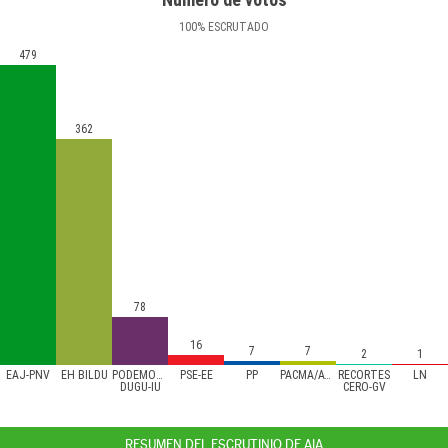
100
%
ESCRUTADO
479
362
78
16
7
7
2
1
EAJ-PNV
EH BILDU
PODEMOS/AHAL
PSE-EE
PP
PACMA/ATTKA
RECORTES
LN
DUGU-IU
CERO-GV
RESUMEN DEL ESCRUTINIO DE AIA