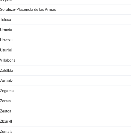
Soraluze-Placencia de las Armas
Tolosa
Urnieta
Urretxu
Usurbil
Villabona
Zaldibia
Zarautz
Zegama
Zerain
Zestoa
Zizurkil
Zumaia