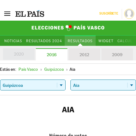
SUSCRÍBETE
Elecciones Paí
NOTICIAS
RESULTADOS 2024
RESULTADOS
WIDGET
CALCULA
2020
2016
2012
2009
Estás en:
País Vasco
»
Guipúzcoa
»
Aia
AIA
Número de votos