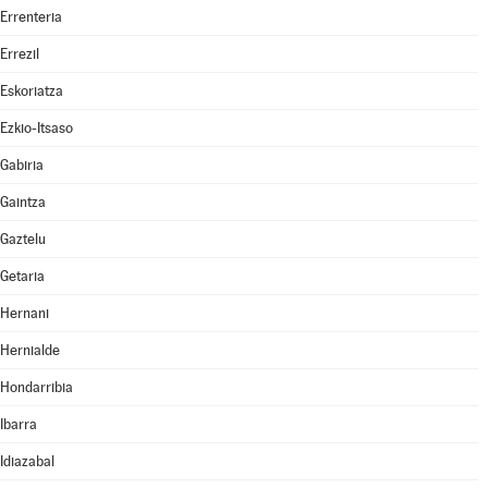
Errenteria
Errezil
Eskoriatza
Ezkio-Itsaso
Gabiria
Gaintza
Gaztelu
Getaria
Hernani
Hernialde
Hondarribia
Ibarra
Idiazabal