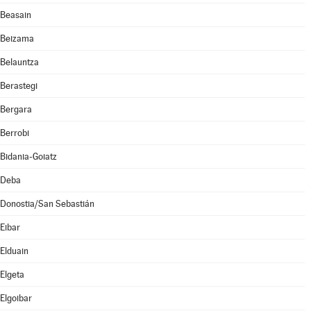
Beasain
Beizama
Belauntza
Berastegi
Bergara
Berrobi
Bidania-Goiatz
Deba
Donostia/San Sebastián
Eibar
Elduain
Elgeta
Elgoibar