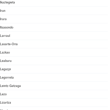
Ikaztegieta
Irun
Irura
Itsasondo
Larraul
Lasarte-Oria
Lazkao
Leaburu
Legazpi
Legorreta
Leintz-Gatzaga
Lezo
Lizartza