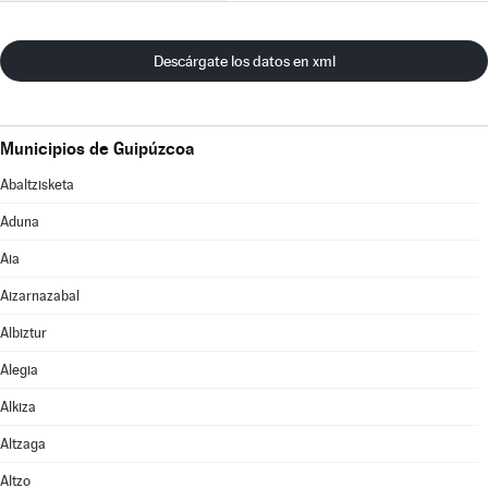
Descárgate los datos en xml
Municipios de Guipúzcoa
Abaltzisketa
Aduna
Aia
Aizarnazabal
Albiztur
Alegia
Alkiza
Altzaga
Altzo