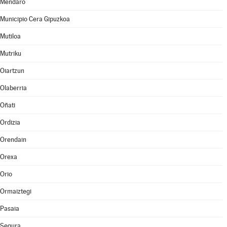
Mendaro
Municipio Cera Gipuzkoa
Mutiloa
Mutriku
Oiartzun
Olaberria
Oñati
Ordizia
Orendain
Orexa
Orio
Ormaiztegi
Pasaia
Segura