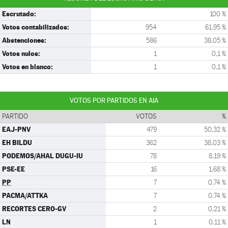
Escrutado:
100 %
Votos contabilizados:
954
61,95 %
Abstenciones:
586
38,05 %
Votos nulos:
1
0,1 %
Votos en blanco:
1
0,1 %
VOTOS POR PARTIDOS EN AIA
PARTIDO
VOTOS
%
EAJ-PNV
479
50,32 %
EH BILDU
362
38,03 %
PODEMOS/AHAL DUGU-IU
78
8,19 %
PSE-EE
16
1,68 %
PP
7
0,74 %
PACMA/ATTKA
7
0,74 %
RECORTES CERO-GV
2
0,21 %
LN
1
0,11 %