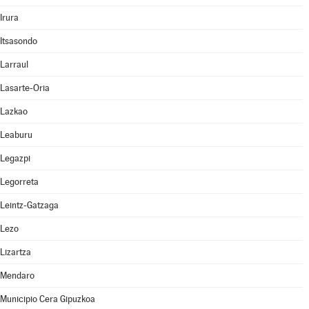
Irura
Itsasondo
Larraul
Lasarte-Oria
Lazkao
Leaburu
Legazpi
Legorreta
Leintz-Gatzaga
Lezo
Lizartza
Mendaro
Municipio Cera Gipuzkoa