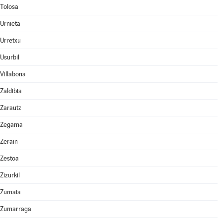
Tolosa
Urnieta
Urretxu
Usurbil
Villabona
Zaldibia
Zarautz
Zegama
Zerain
Zestoa
Zizurkil
Zumaia
Zumarraga