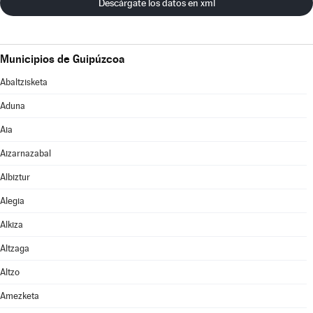
Descárgate los datos en xml
Municipios de Guipúzcoa
Abaltzisketa
Aduna
Aia
Aizarnazabal
Albiztur
Alegia
Alkiza
Altzaga
Altzo
Amezketa