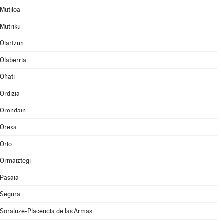
Mutiloa
Mutriku
Oiartzun
Olaberria
Oñati
Ordizia
Orendain
Orexa
Orio
Ormaiztegi
Pasaia
Segura
Soraluze-Placencia de las Armas