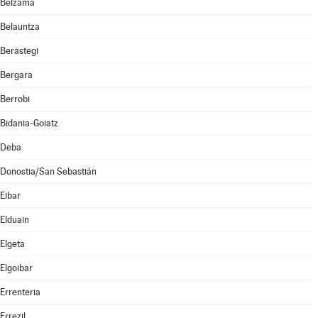
Beizama
Belauntza
Berastegi
Bergara
Berrobi
Bidania-Goiatz
Deba
Donostia/San Sebastián
Eibar
Elduain
Elgeta
Elgoibar
Errenteria
Errezil