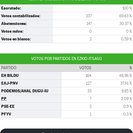
Escrutado:
100 %
Votos contabilizados:
337
69,63 %
Abstenciones:
147
30,37 %
Votos nulos:
0
0 %
Votos en blanco:
2
0,59 %
VOTOS POR PARTIDOS EN EZKIO-ITSASO
PARTIDO
VOTOS
%
EH BILDU
164
48,96 %
EAJ-PNV
127
37,91 %
PODEMOS/AHAL DUGU-IU
33
9,85 %
PP
7
2,09 %
PSE-EE
3
0,9 %
PFYV
1
0,3 %