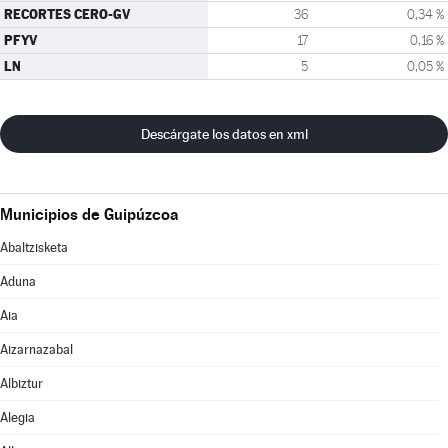
RECORTES CERO-GV
36
0,34 %
PFYV
17
0,16 %
LN
5
0,05 %
Descárgate los datos en xml
Municipios de Guipúzcoa
Abaltzisketa
Aduna
Aia
Aizarnazabal
Albiztur
Alegia