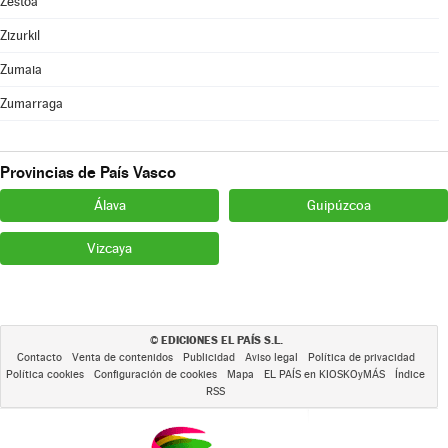
Zestoa
Zizurkil
Zumaia
Zumarraga
Provincias de País Vasco
Álava
Guipúzcoa
Vizcaya
EDICIONES EL PAÍS S.L.
©
Contacto
Venta de contenidos
Publicidad
Aviso legal
Política de privacidad
Política cookies
Configuración de cookies
Mapa
EL PAÍS en KIOSKOyMÁS
Índice
RSS