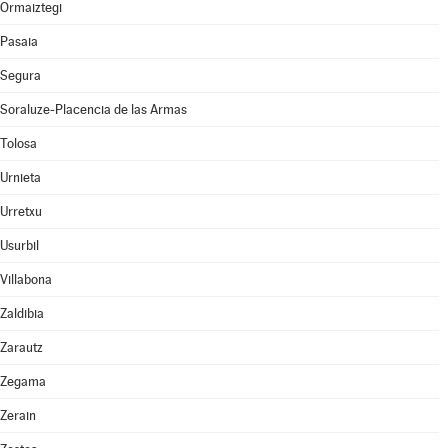
Ormaiztegi
Pasaia
Segura
Soraluze-Placencia de las Armas
Tolosa
Urnieta
Urretxu
Usurbil
Villabona
Zaldibia
Zarautz
Zegama
Zerain