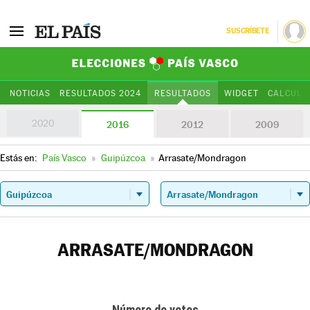
SUSCRÍBETE
Elecciones Paí
NOTICIAS
RESULTADOS 2024
RESULTADOS
WIDGET
CALCULA
2020
2016
2012
2009
Estás en:
País Vasco
»
Guipúzcoa
»
Arrasate/Mondragon
ARRASATE/MONDRAGON
Número de votos