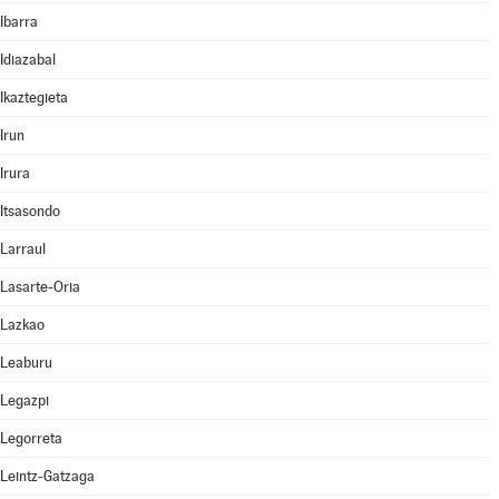
Ibarra
Idiazabal
Ikaztegieta
Irun
Irura
Itsasondo
Larraul
Lasarte-Oria
Lazkao
Leaburu
Legazpi
Legorreta
Leintz-Gatzaga