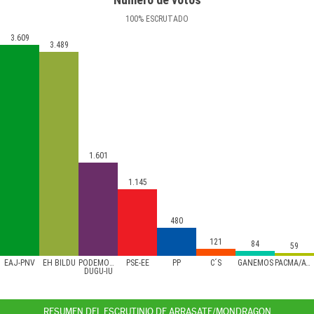
100
%
ESCRUTADO
3.609
3.489
1.601
1.145
480
121
84
59
EAJ-PNV
EH BILDU
PODEMOS/AHAL
PSE-EE
PP
C´S
GANEMOS
PACMA/ATTKA
DUGU-IU
RESUMEN DEL ESCRUTINIO DE ARRASATE/MONDRAGON