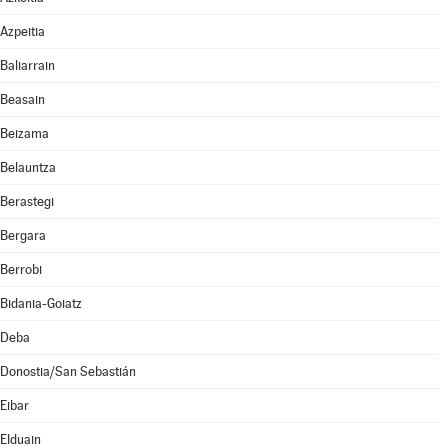
Azpeitia
Baliarrain
Beasain
Beizama
Belauntza
Berastegi
Bergara
Berrobi
Bidania-Goiatz
Deba
Donostia/San Sebastián
Eibar
Elduain