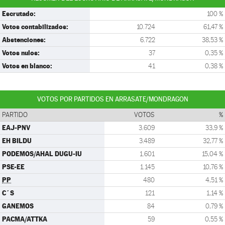
Escrutado:
100 %
Votos contabilizados:
10.724
61,47 %
Abstenciones:
6.722
38,53 %
Votos nulos:
37
0,35 %
Votos en blanco:
41
0,38 %
VOTOS POR PARTIDOS EN ARRASATE/MONDRAGON
PARTIDO
VOTOS
%
EAJ-PNV
3.609
33,9 %
EH BILDU
3.489
32,77 %
PODEMOS/AHAL DUGU-IU
1.601
15,04 %
PSE-EE
1.145
10,76 %
PP
480
4,51 %
C´S
121
1,14 %
GANEMOS
84
0,79 %
PACMA/ATTKA
59
0,55 %