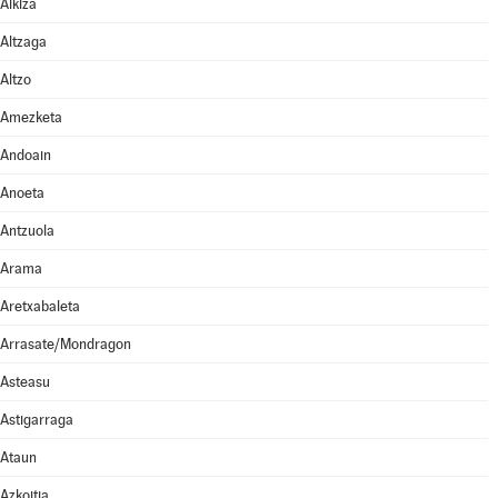
Alkiza
Altzaga
Altzo
Amezketa
Andoain
Anoeta
Antzuola
Arama
Aretxabaleta
Arrasate/Mondragon
Asteasu
Astigarraga
Ataun
Azkoitia