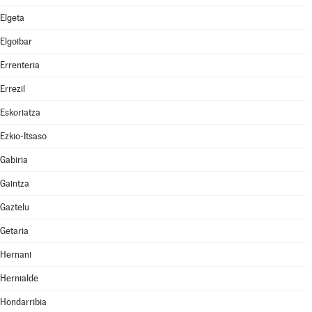
Elgeta
Elgoibar
Errenteria
Errezil
Eskoriatza
Ezkio-Itsaso
Gabiria
Gaintza
Gaztelu
Getaria
Hernani
Hernialde
Hondarribia