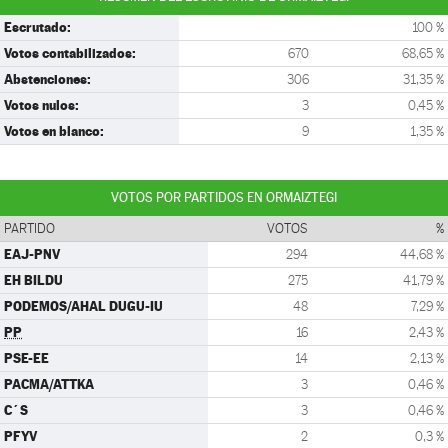
Escrutado:
100 %
Votos contabilizados:
670
68,65 %
Abstenciones:
306
31,35 %
Votos nulos:
3
0,45 %
Votos en blanco:
9
1,35 %
VOTOS POR PARTIDOS EN ORMAIZTEGI
PARTIDO
VOTOS
%
EAJ-PNV
294
44,68 %
EH BILDU
275
41,79 %
PODEMOS/AHAL DUGU-IU
48
7,29 %
PP
16
2,43 %
PSE-EE
14
2,13 %
PACMA/ATTKA
3
0,46 %
C´S
3
0,46 %
PFYV
2
0,3 %