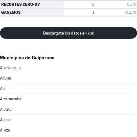
RECORTES CERO-GV
2
0,3 %
GANEMOS
1
0,15 %
Descárgate los datos en xml
Municipios de Guipúzcoa
Abaltzisketa
Aduna
Aia
Aizarnazabal
Albiztur
Alegia
Alkiza