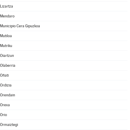
Lizartza
Mendaro
Municipio Cera Gipuzkoa
Mutiloa
Mutriku
Oiartzun
Olaberria
Oñati
Ordizia
Orendain
Orexa
Orio
Ormaiztegi