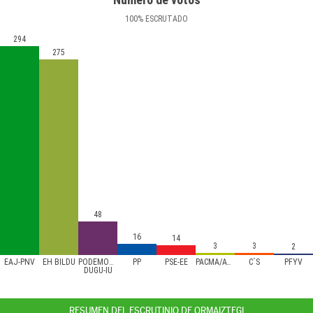
100
%
ESCRUTADO
294
275
48
16
14
3
3
2
EAJ-PNV
EH BILDU
PODEMOS/AHAL
PP
PSE-EE
PACMA/ATTKA
C´S
PFYV
DUGU-IU
RESUMEN DEL ESCRUTINIO DE ORMAIZTEGI