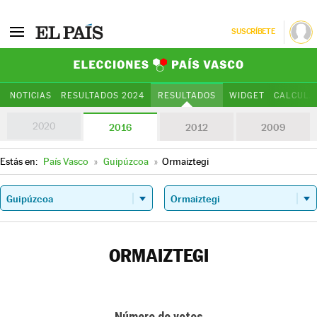
SUSCRÍBETE
Elecciones Paí
NOTICIAS
RESULTADOS 2024
RESULTADOS
WIDGET
CALCULA
2020
2016
2012
2009
Estás en:
País Vasco
»
Guipúzcoa
»
Ormaiztegi
ORMAIZTEGI
Número de votos