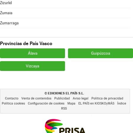
Zizurkil
Zumaia
Zumarraga
Provincias de País Vasco
Álava
Guipúzcoa
Vizcaya
EDICIONES EL PAÍS S.L.
©
Contacto
Venta de contenidos
Publicidad
Aviso legal
Política de privacidad
Política cookies
Configuración de cookies
Mapa
EL PAÍS en KIOSKOyMÁS
Índice
RSS