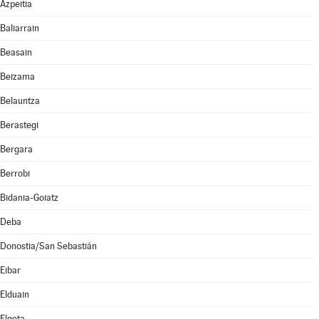
Azpeitia
Baliarrain
Beasain
Beizama
Belauntza
Berastegi
Bergara
Berrobi
Bidania-Goiatz
Deba
Donostia/San Sebastián
Eibar
Elduain
Elgeta