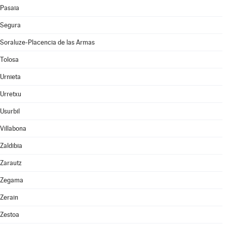
Pasaia
Segura
Soraluze-Placencia de las Armas
Tolosa
Urnieta
Urretxu
Usurbil
Villabona
Zaldibia
Zarautz
Zegama
Zerain
Zestoa