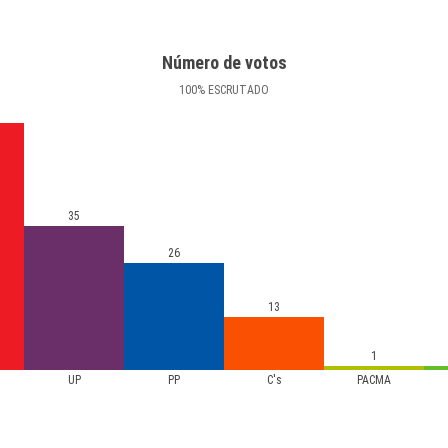
Número de votos
100
%
ESCRUTADO
35
26
13
1
UP
PP
C's
PACMA