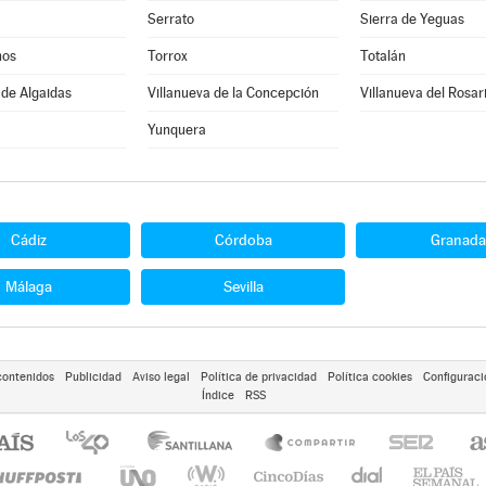
Serrato
Sierra de Yeguas
nos
Torrox
Totalán
 de Algaidas
Villanueva de la Concepción
Villanueva del Rosar
Yunquera
Cádiz
Córdoba
Granada
Málaga
Sevilla
contenidos
Publicidad
Aviso legal
Política de privacidad
Política cookies
Configuraci
Índice
RSS