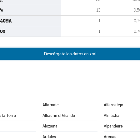
's
13
9,5
PACMA
1
0,7
VOX
1
0,7
Descárgate los datos en xml
Alfarnate
Alfarnatejo
e la Torre
Alhaurín el Grande
Almáchar
Alozaina
Alpandeire
Ardales
Arenas