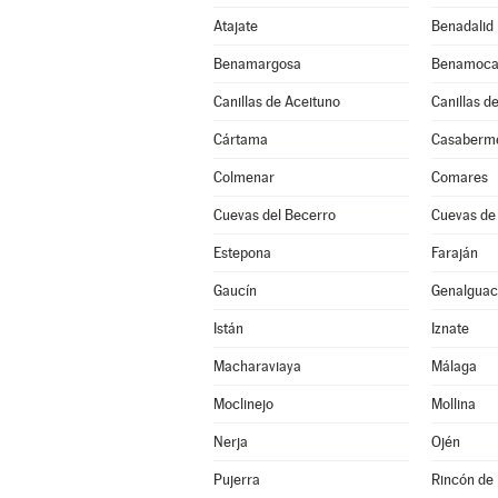
Atajate
Benadalid
Benamargosa
Benamoca
Canillas de Aceituno
Canillas d
Cártama
Casaberm
Colmenar
Comares
Cuevas del Becerro
Cuevas de
Estepona
Faraján
Gaucín
Genalguaci
Istán
Iznate
Macharaviaya
Málaga
Moclinejo
Mollina
Nerja
Ojén
Pujerra
Rincón de 