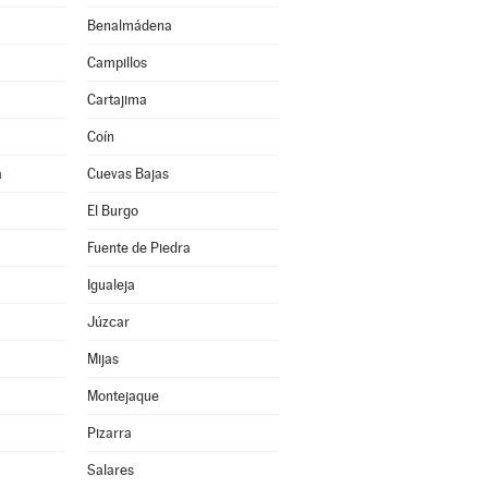
Benalmádena
Campillos
Cartajima
Coín
a
Cuevas Bajas
El Burgo
Fuente de Piedra
Igualeja
Júzcar
Mijas
Montejaque
Pizarra
Salares