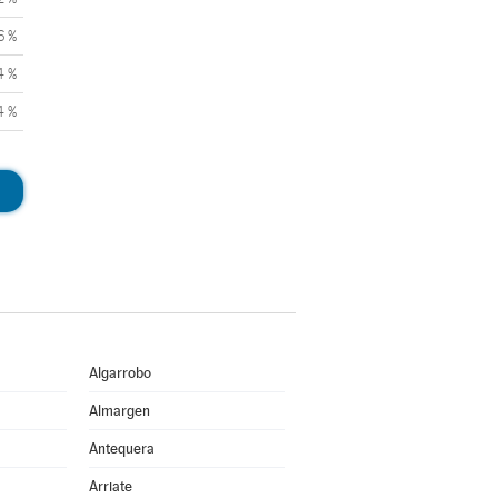
6 %
4 %
4 %
Algarrobo
Almargen
Antequera
Arriate