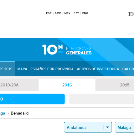
ESP
AME
MEX
CAT
ENG
S 2019
MAPA
ESCAÑOS POR PROVINCIA
APOYOS DE INVESTIDURA
CALCU
2019-28A
2016
2015
SO
aga
»
Benadalid