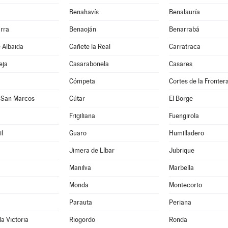
Benahavís
Benalauría
rra
Benaoján
Benarrabá
e Albaida
Cañete la Real
Carratraca
eja
Casarabonela
Casares
Cómpeta
Cortes de la Fronter
 San Marcos
Cútar
El Borge
Frigiliana
Fuengirola
l
Guaro
Humilladero
Jimera de Líbar
Jubrique
Manilva
Marbella
Monda
Montecorto
Parauta
Periana
la Victoria
Riogordo
Ronda