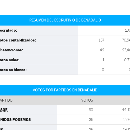
RESUMEN DEL ESCRUTINIO DE BENADALID
scrutado:
10
otos contabilizados:
137
76,5
bstenciones:
42
23,4
otos nulos:
1
0,7
otos en blanco:
0
VOTOS POR PARTIDOS EN BENADALID
ARTIDO
VOTOS
PSOE
60
44,1
UNIDOS PODEMOS
35
25,7
PP
26
19,1