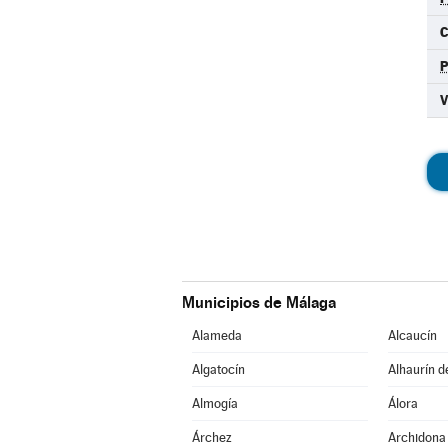
C
Municipios de Málaga
Alameda
Alcaucín
Algatocín
Alhaurín d
Almogía
Álora
Árchez
Archidona