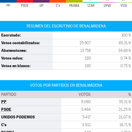
PP
PSOE
UP
C's
PACMA
IZAR
UPyD
VOX
RESUMEN DEL ESCRUTINIO DE BENALMÁDENA
Escrutado:
100 %
Votos contabilizados:
25.907
65,31 %
Abstenciones:
13.758
34,69 %
Votos nulos:
193
0,74 %
Votos en blanco:
192
0,75 %
VOTOS POR PARTIDOS EN BENALMÁDENA
PARTIDO
VOTOS
%
PP
9.080
35,31 %
PSOE
5.464
21,25 %
UNIDOS PODEMOS
5.417
21,07 %
C's
4.811
18,71 %