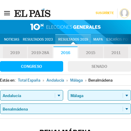
SUSCRÍBETE
10N | Eleccion
NOTICIAS
RESULTADOS 2023
RESULTADOS 2019
MAPA
ESCAÑOS POR 
2019
2019-28A
2016
2015
2011
CONGRESO
SENADO
Estás en:
Total España
»
Andalucía
»
Málaga
»
Benalmádena