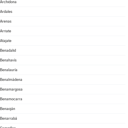
Archidona
Ardales
Arenas
Arriate
Atajate
Benadalid
Benahavís
Benalauría
Benalmádena
Benamargosa
Benamocarra
Benaoján
Benarrabá