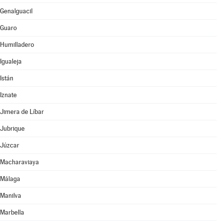
Genalguacil
Guaro
Humilladero
Igualeja
Istán
Iznate
Jimera de Líbar
Jubrique
Júzcar
Macharaviaya
Málaga
Manilva
Marbella