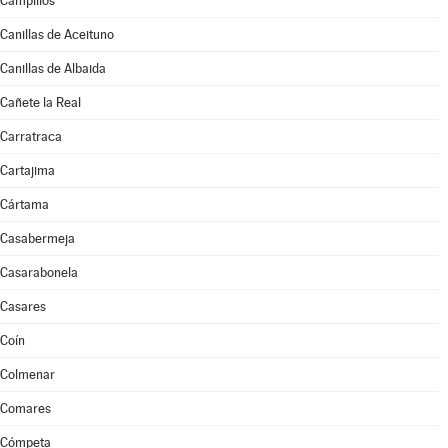
Campillos
Canillas de Aceituno
Canillas de Albaida
Cañete la Real
Carratraca
Cartajima
Cártama
Casabermeja
Casarabonela
Casares
Coín
Colmenar
Comares
Cómpeta