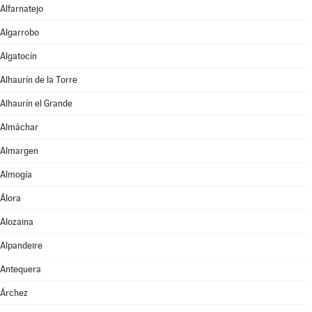
Alfarnatejo
Algarrobo
Algatocín
Alhaurín de la Torre
Alhaurín el Grande
Almáchar
Almargen
Almogía
Álora
Alozaina
Alpandeire
Antequera
Árchez