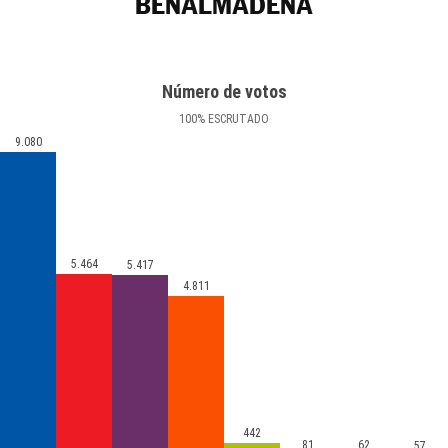
BENALMÁDENA
Número de votos
100
%
ESCRUTADO
9.080
5.464
5.417
4.811
442
81
62
57