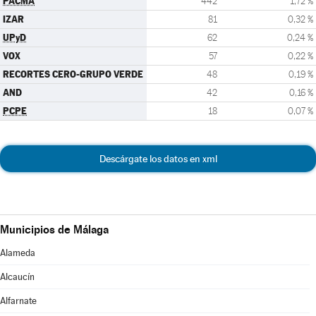
PACMA
442
1,72 %
IZAR
81
0,32 %
UPyD
62
0,24 %
VOX
57
0,22 %
RECORTES CERO-GRUPO VERDE
48
0,19 %
AND
42
0,16 %
PCPE
18
0,07 %
Descárgate los datos en xml
Municipios de Málaga
Alameda
Alcaucín
Alfarnate