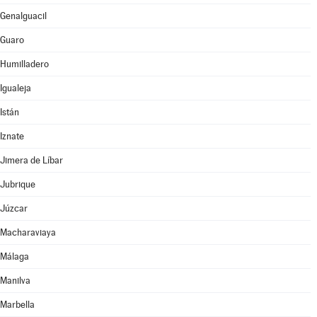
Genalguacil
Guaro
Humilladero
Igualeja
Istán
Iznate
Jimera de Líbar
Jubrique
Júzcar
Macharaviaya
Málaga
Manilva
Marbella