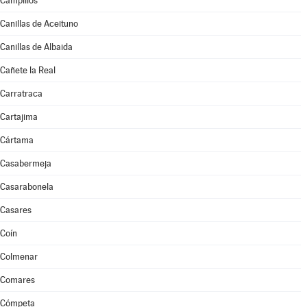
Campillos
Canillas de Aceituno
Canillas de Albaida
Cañete la Real
Carratraca
Cartajima
Cártama
Casabermeja
Casarabonela
Casares
Coín
Colmenar
Comares
Cómpeta