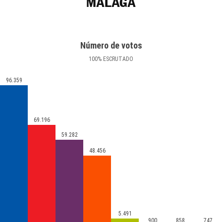
MÁLAGA
Número de votos
100
%
ESCRUTADO
96.359
69.196
59.282
48.456
5.491
900
858
747