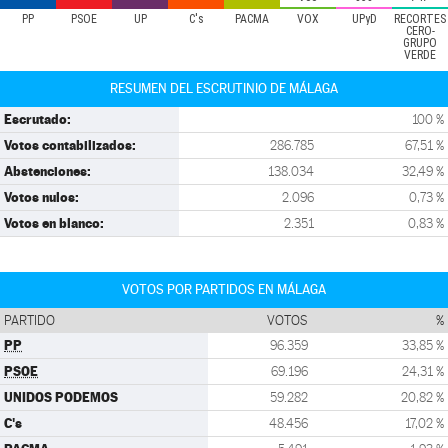
PP
PSOE
UP
C's
PACMA
VOX
UPyD
RECORTES
CERO-
GRUPO
VERDE
RESUMEN DEL ESCRUTINIO DE MÁLAGA
Escrutado:
100 %
Votos contabilizados:
286.785
67,51 %
Abstenciones:
138.034
32,49 %
Votos nulos:
2.096
0,73 %
Votos en blanco:
2.351
0,83 %
VOTOS POR PARTIDOS EN MÁLAGA
PARTIDO
VOTOS
%
PP
96.359
33,85 %
PSOE
69.196
24,31 %
UNIDOS PODEMOS
59.282
20,82 %
C's
48.456
17,02 %