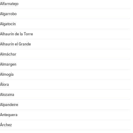
Alfarnatejo
Algarrobo
Algatocín
Alhaurín de la Torre
Alhaurín el Grande
Almáchar
Almargen
Almogía
Álora
Alozaina
Alpandeire
Antequera
Árchez