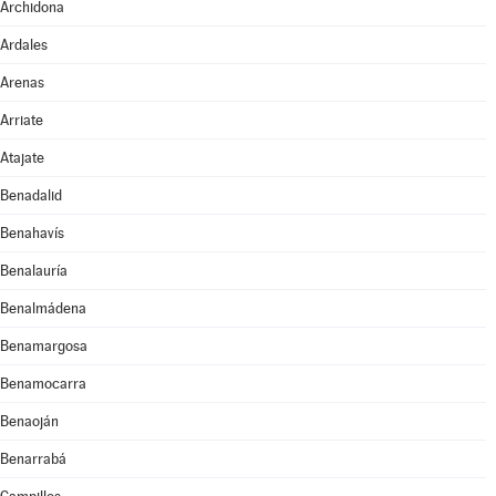
Archidona
Ardales
Arenas
Arriate
Atajate
Benadalid
Benahavís
Benalauría
Benalmádena
Benamargosa
Benamocarra
Benaoján
Benarrabá