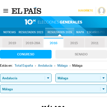
SUSCRÍBETE
10N | Eleccion
NOTICIAS
RESULTADOS 2023
RESULTADOS 2019
MAPA
ESCAÑOS POR 
2019
2019-28A
2016
2015
2011
CONGRESO
SENADO
Estás en:
Total España
»
Andalucía
»
Málaga
»
Málaga