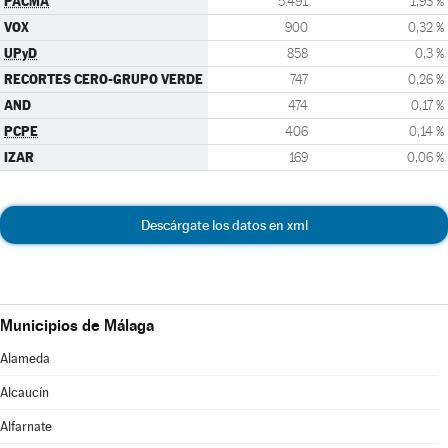
PACMA
5.491
1,93 %
VOX
900
0,32 %
UPyD
858
0,3 %
RECORTES CERO-GRUPO VERDE
747
0,26 %
AND
474
0,17 %
PCPE
406
0,14 %
IZAR
169
0,06 %
Descárgate los datos en xml
Municipios de Málaga
Alameda
Alcaucín
Alfarnate