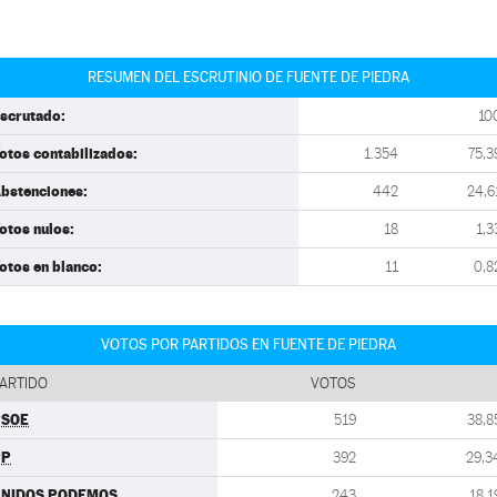
RESUMEN DEL ESCRUTINIO DE FUENTE DE PIEDRA
scrutado:
10
otos contabilizados:
1.354
75,3
bstenciones:
442
24,6
otos nulos:
18
1,3
otos en blanco:
11
0,8
VOTOS POR PARTIDOS EN FUENTE DE PIEDRA
ARTIDO
VOTOS
PSOE
519
38,8
PP
392
29,3
UNIDOS PODEMOS
243
18,1