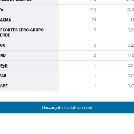
's
140
10,4
PACMA
20
1,
RECORTES CERO-GRUPO
3
0,2
VERDE
VOX
3
0,2
AND
2
0,1
UPyD
1
0,0
ZAR
1
0,0
PCPE
1
0,0
Descárgate los datos en xml