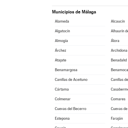
Municipios de Málaga
Alameda
Alcaucín
Algatocín
Alhaurín d
Almogía
Álora
Árchez
Archidona
Atajate
Benadalid
Benamargosa
Benamoca
Canillas de Aceituno
Canillas d
Cártama
Casaberm
Colmenar
Comares
Cuevas del Becerro
Cuevas de
Estepona
Faraján