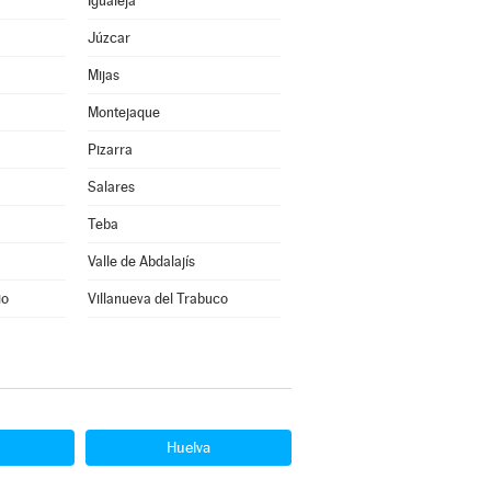
Igualeja
Júzcar
Mijas
Montejaque
Pizarra
Salares
Teba
Valle de Abdalajís
io
Villanueva del Trabuco
Huelva