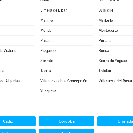
l
Guaro
Humilladero
Jimera de Líbar
Jubrique
Manilva
Marbella
Monda
Montecorto
Parauta
Periana
la Victoria
Riogordo
Ronda
Serrato
Sierra de Yeguas
nos
Torrox
Totalán
 de Algaidas
Villanueva de la Concepción
Villanueva del Rosar
Yunquera
Cádiz
Córdoba
Granada