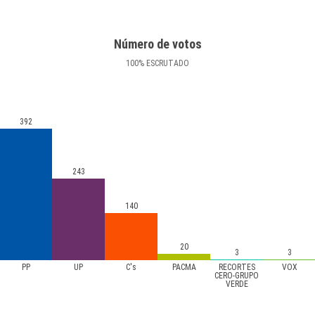
Número de votos
100
%
ESCRUTADO
392
243
140
20
3
3
PP
UP
C's
PACMA
RECORTES
VOX
CERO-GRUPO
VERDE