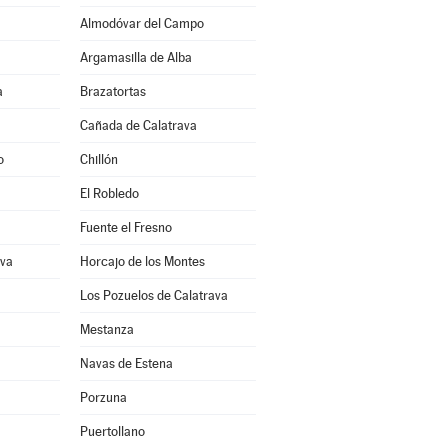
Almodóvar del Campo
Argamasilla de Alba
a
Brazatortas
Cañada de Calatrava
o
Chillón
El Robledo
Fuente el Fresno
ava
Horcajo de los Montes
Los Pozuelos de Calatrava
Mestanza
Navas de Estena
Porzuna
Puertollano