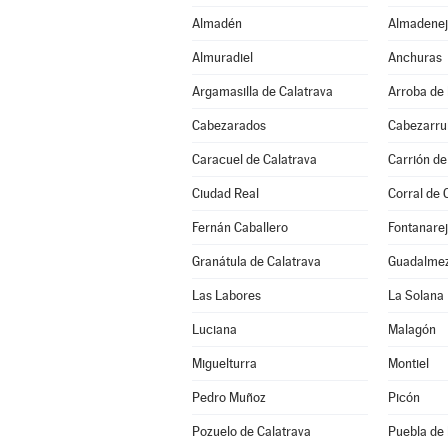
Almadén
Almadenej
Almuradiel
Anchuras
Argamasilla de Calatrava
Arroba de 
Cabezarados
Cabezarrub
Caracuel de Calatrava
Carrión de
Ciudad Real
Corral de 
Fernán Caballero
Fontanare
Granátula de Calatrava
Guadalme
Las Labores
La Solana
Luciana
Malagón
Miguelturra
Montiel
Pedro Muñoz
Picón
Pozuelo de Calatrava
Puebla de