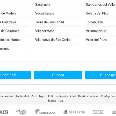
Saceruela
San Carlos del Valle
z de Mudela
Socuéllamos
Solana del Pino
e Calatrava
Torre de Juan Abad
Torrenueva
 de Calatrava
Villahermosa
Villamanrique
de los Infantes
Villanueva de San Carlos
Villar del Pozo
arqués
iudad Real
Cuenca
Guadalaja
contenidos
Publicidad
Aviso legal
Política de privacidad
Política cookies
Configuraci
Índice
RSS