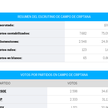
RESUMEN DEL ESCRUTINIO DE CAMPO DE CRIPTANA
scrutado:
10
otos contabilizados:
7.682
75,0
bstenciones:
2.548
24,9
otos nulos:
123
1,
otos en blanco:
65
0,8
VOTOS POR PARTIDOS EN CAMPO DE CRIPTANA
ARTIDO
VOTOS
PSOE
2.598
34,6
PP
2.333
31,1
VOX
1.571
20,9