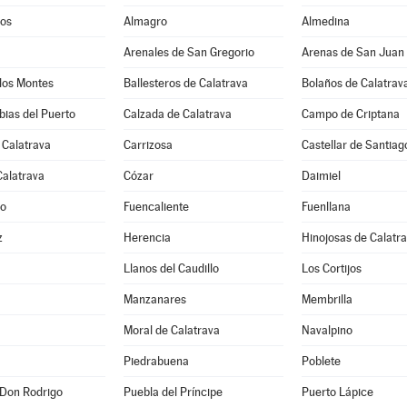
os
Almagro
Almedina
Arenales de San Gregorio
Arenas de San Juan
los Montes
Ballesteros de Calatrava
Bolaños de Calatrav
ias del Puerto
Calzada de Calatrava
Campo de Criptana
 Calatrava
Carrizosa
Castellar de Santiag
Calatrava
Cózar
Daimiel
jo
Fuencaliente
Fuenllana
z
Herencia
Hinojosas de Calatr
Llanos del Caudillo
Los Cortijos
Manzanares
Membrilla
Moral de Calatrava
Navalpino
Piedrabuena
Poblete
 Don Rodrigo
Puebla del Príncipe
Puerto Lápice