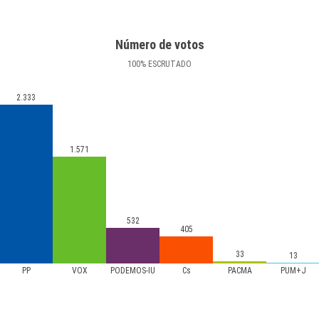
Número de votos
100
%
ESCRUTADO
2.333
1.571
532
405
33
13
PP
VOX
PODEMOS-IU
Cs
PACMA
PUM+J