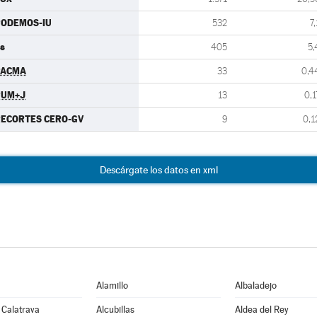
PODEMOS-IU
532
7,
s
405
5,
PACMA
33
0,4
PUM+J
13
0,1
ECORTES CERO-GV
9
0,1
Descárgate los datos en xml
Alamillo
Albaladejo
 Calatrava
Alcubillas
Aldea del Rey