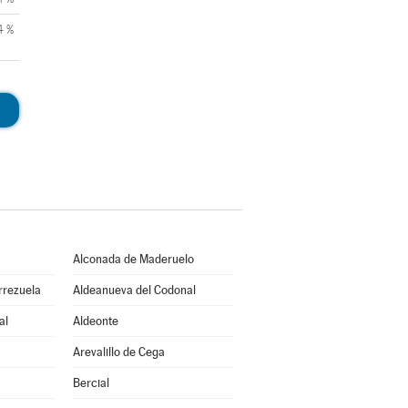
4 %
Alconada de Maderuelo
rrezuela
Aldeanueva del Codonal
al
Aldeonte
Arevalillo de Cega
Bercial