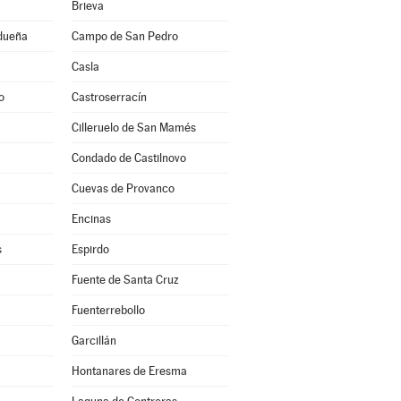
Brieva
idueña
Campo de San Pedro
Casla
o
Castroserracín
Cilleruelo de San Mamés
Condado de Castilnovo
Cuevas de Provanco
Encinas
s
Espirdo
Fuente de Santa Cruz
Fuenterrebollo
Garcillán
Hontanares de Eresma