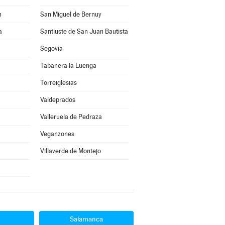
n
San Miguel de Bernuy
a
Santiuste de San Juan Bautista
Segovia
Tabanera la Luenga
Torreiglesias
Valdeprados
Valleruela de Pedraza
Veganzones
Villaverde de Montejo
Salamanca