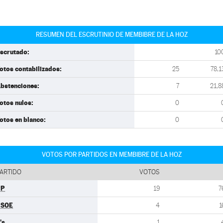
RESUMEN DEL ESCRUTINIO DE MEMBIBRE DE LA HOZ
scrutado:
10
otos contabilizados:
25
78,1
bstenciones:
7
21,8
otos nulos:
0
otos en blanco:
0
VOTOS POR PARTIDOS EN MEMBIBRE DE LA HOZ
ARTIDO
VOTOS
PP
19
7
PSOE
4
1
's
1