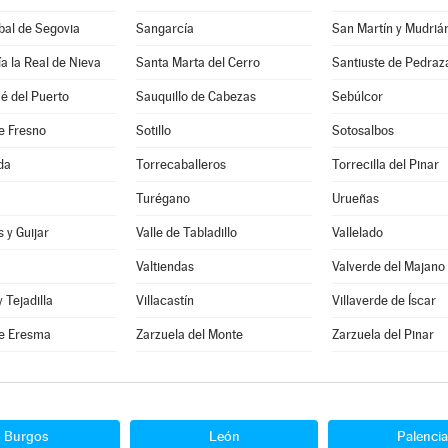
bal de Segovia
Sangarcía
San Martín y Mudriá
a la Real de Nieva
Santa Marta del Cerro
Santiuste de Pedraz
é del Puerto
Sauquillo de Cabezas
Sebúlcor
e Fresno
Sotillo
Sotosalbos
da
Torrecaballeros
Torrecilla del Pinar
Turégano
Urueñas
 y Guijar
Valle de Tabladillo
Vallelado
Valtiendas
Valverde del Majano
y Tejadilla
Villacastín
Villaverde de Íscar
e Eresma
Zarzuela del Monte
Zarzuela del Pinar
Burgos
León
Palencia