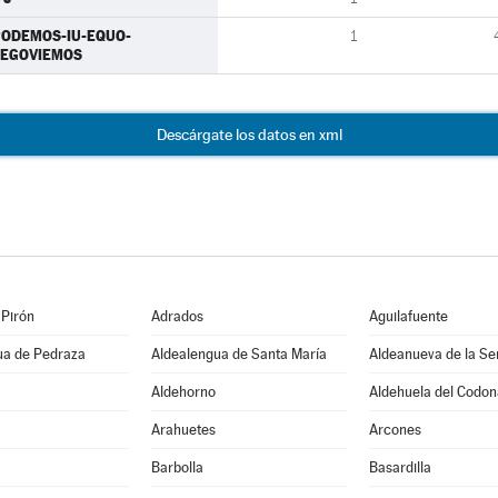
ODEMOS-IU-EQUO-
1
SEGOVIEMOS
Descárgate los datos en xml
 Pirón
Adrados
Aguilafuente
ua de Pedraza
Aldealengua de Santa María
Aldeanueva de la Se
Aldehorno
Aldehuela del Codon
Arahuetes
Arcones
Barbolla
Basardilla