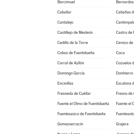
Bercimuel
Bernardos
Caballar
Cabañas d
Cantalejo
Cantimpal
Castillejo de Mesleón
Castro de 
Cedillo de la Torre
Cerezo de
Cobos de Fuentidueña
Coca
Corral de Ayllón
Cozuelos 
Domingo García
Donhierro
Encinillas
Escalona d
Fresneda de Cuéllar
Fresno de
Fuente el Olmo de Fuentidueña
Fuente el 
Fuentesaúco de Fuentidueña
Fuentesot
Gomezserracín
Grajera