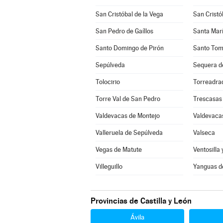
San Cristóbal de la Vega
San Cristó
San Pedro de Gaíllos
Santa Marí
Santo Domingo de Pirón
Santo Tom
Sepúlveda
Sequera d
Tolocirio
Torreadra
Torre Val de San Pedro
Trescasas
Valdevacas de Montejo
Valdevacas
Valleruela de Sepúlveda
Valseca
Vegas de Matute
Ventosilla 
Villeguillo
Yanguas d
Provincias de Castilla y León
Ávila