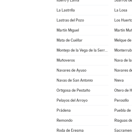
Ituero y Lama
Juarros d
La Lastrilla
La Losa
Lastras del Pozo
Los Huert
Martín Miguel
Martín Mu
Mata de Cuéllar
Melque de
Montejo de la Vega de la Serrezuela
Monterrub
Muñoveros
Nava de la
Navares de Ayuso
Navares d
Navas de San Antonio
Nieva
Ortigosa de Pestaño
Otero de 
Pelayos del Arroyo
Perosillo
Prádena
Puebla de
Remondo
Riaguas d
Roda de Eresma
Sacramen