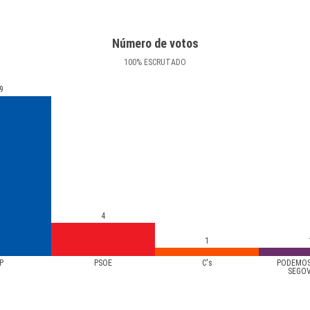
Número de votos
100
%
ESCRUTADO
9
4
1
P
PSOE
C's
PODEMOS
SEGO