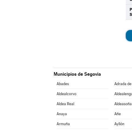
P
Municipios de Segovia
Abades
Adrada de
Aldealcorvo
Aldealeng
Aldea Real
Aldeasoña
Anaya
Añe
Armuña
Ayllón