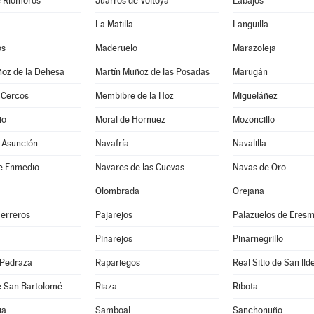
e Riomoros
Juarros de Voltoya
Labajos
La Matilla
Languilla
os
Maderuelo
Marazoleja
ñoz de la Dehesa
Martín Muñoz de las Posadas
Marugán
 Cercos
Membibre de la Hoz
Migueláñez
io
Moral de Hornuez
Mozoncillo
 Asunción
Navafría
Navalilla
e Enmedio
Navares de las Cuevas
Navas de Oro
Olombrada
Orejana
Herreros
Pajarejos
Palazuelos de Eres
Pinarejos
Pinarnegrillo
 Pedraza
Rapariegos
Real Sitio de San Ild
e San Bartolomé
Riaza
Ribota
ia
Samboal
Sanchonuño