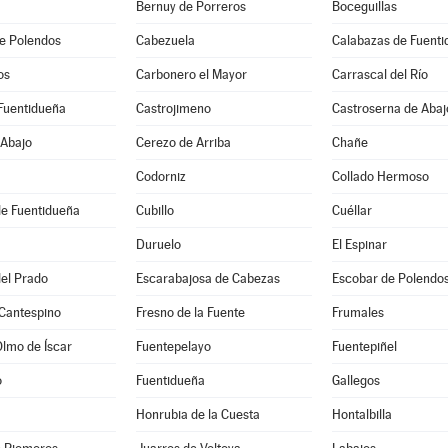
Bernuy de Porreros
Boceguillas
e Polendos
Cabezuela
Calabazas de Fuent
os
Carbonero el Mayor
Carrascal del Río
Fuentidueña
Castrojimeno
Castroserna de Abaj
 Abajo
Cerezo de Arriba
Chañe
Codorniz
Collado Hermoso
de Fuentidueña
Cubillo
Cuéllar
Duruelo
El Espinar
el Prado
Escarabajosa de Cabezas
Escobar de Polendo
 Cantespino
Fresno de la Fuente
Frumales
Olmo de Íscar
Fuentepelayo
Fuentepiñel
o
Fuentidueña
Gallegos
Honrubia de la Cuesta
Hontalbilla