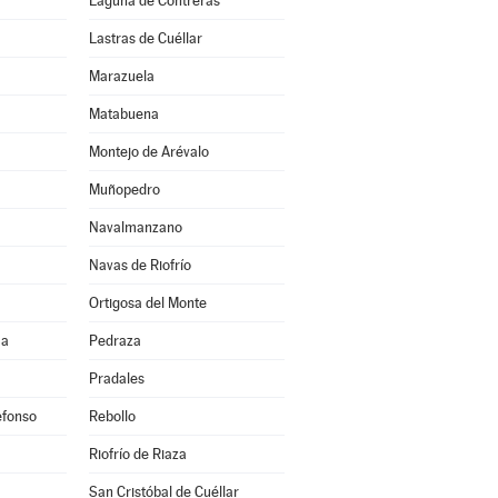
Laguna de Contreras
Lastras de Cuéllar
Marazuela
Matabuena
Montejo de Arévalo
Muñopedro
Navalmanzano
Navas de Riofrío
Ortigosa del Monte
ma
Pedraza
Pradales
efonso
Rebollo
Riofrío de Riaza
San Cristóbal de Cuéllar