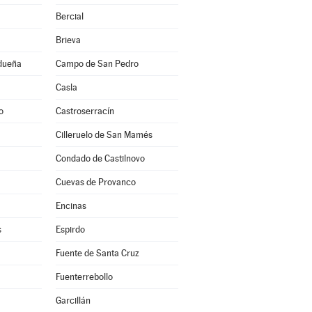
Bercial
Brieva
idueña
Campo de San Pedro
Casla
o
Castroserracín
Cilleruelo de San Mamés
Condado de Castilnovo
Cuevas de Provanco
Encinas
s
Espirdo
Fuente de Santa Cruz
Fuenterrebollo
Garcillán