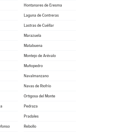
Hontanares de Eresma
Laguna de Contreras
Lastras de Cuéllar
Marazuela
Matabuena
Montejo de Arévalo
Muñopedro
Navalmanzano
Navas de Riofrío
Ortigosa del Monte
ma
Pedraza
Pradales
efonso
Rebollo