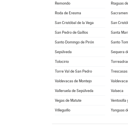
Remondo
Riaguas d
Roda de Eresma
Sacramen
San Cristóbal de la Vega
San Cristó
San Pedro de Gaíllos
Santa Marí
Santo Domingo de Pirón
Santo Tom
Sepúlveda
Sequera d
Tolocirio
Torreadra
Torre Val de San Pedro
Trescasas
Valdevacas de Montejo
Valdevacas
Valleruela de Sepúlveda
Valseca
Vegas de Matute
Ventosilla 
Villeguillo
Yanguas d