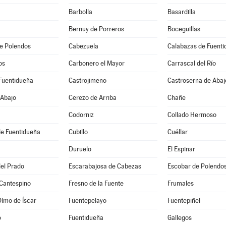
Barbolla
Basardilla
Bernuy de Porreros
Boceguillas
e Polendos
Cabezuela
Calabazas de Fuent
os
Carbonero el Mayor
Carrascal del Río
Fuentidueña
Castrojimeno
Castroserna de Abaj
 Abajo
Cerezo de Arriba
Chañe
Codorniz
Collado Hermoso
de Fuentidueña
Cubillo
Cuéllar
Duruelo
El Espinar
el Prado
Escarabajosa de Cabezas
Escobar de Polendo
 Cantespino
Fresno de la Fuente
Frumales
Olmo de Íscar
Fuentepelayo
Fuentepiñel
o
Fuentidueña
Gallegos