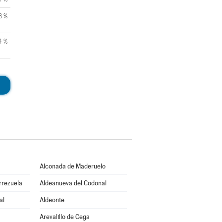
3 %
4 %
Alconada de Maderuelo
rrezuela
Aldeanueva del Codonal
al
Aldeonte
Arevalillo de Cega