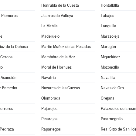
Honrubia de la Cuesta
Hontalbilla
e Riomoros
Juarros de Voltoya
Labajos
La Matilla
Languilla
os
Maderuelo
Marazoleja
ñoz de la Dehesa
Martín Muñoz de las Posadas
Marugán
 Cercos
Membibre de la Hoz
Migueláñez
io
Moral de Hornuez
Mozoncillo
 Asunción
Navafría
Navalilla
e Enmedio
Navares de las Cuevas
Navas de Oro
Olombrada
Orejana
Herreros
Pajarejos
Palazuelos de Eres
Pinarejos
Pinarnegrillo
 Pedraza
Rapariegos
Real Sitio de San Ild