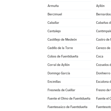
Armuña
Ayllón
Bercimuel
Bernardos
Caballar
Cabañas d
Cantalejo
Cantimpal
Castillejo de Mesleón
Castro de 
Cedillo de la Torre
Cerezo de
Cobos de Fuentidueña
Coca
Corral de Ayllón
Cozuelos 
Domingo García
Donhierro
Encinillas
Escalona d
Fresneda de Cuéllar
Fresno de
Fuente el Olmo de Fuentidueña
Fuente el 
Fuentesaúco de Fuentidueña
Fuentesot