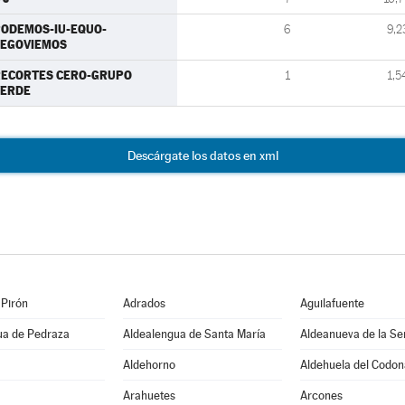
ODEMOS-IU-EQUO-
6
9,2
SEGOVIEMOS
RECORTES CERO-GRUPO
1
1,5
VERDE
Descárgate los datos en xml
 Pirón
Adrados
Aguilafuente
ua de Pedraza
Aldealengua de Santa María
Aldeanueva de la Se
Aldehorno
Aldehuela del Codon
Arahuetes
Arcones