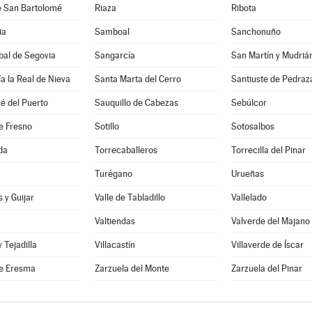
e San Bartolomé
Riaza
Ribota
ia
Samboal
Sanchonuño
bal de Segovia
Sangarcía
San Martín y Mudriá
a la Real de Nieva
Santa Marta del Cerro
Santiuste de Pedraz
é del Puerto
Sauquillo de Cabezas
Sebúlcor
e Fresno
Sotillo
Sotosalbos
da
Torrecaballeros
Torrecilla del Pinar
Turégano
Urueñas
 y Guijar
Valle de Tabladillo
Vallelado
Valtiendas
Valverde del Majano
y Tejadilla
Villacastín
Villaverde de Íscar
e Eresma
Zarzuela del Monte
Zarzuela del Pinar