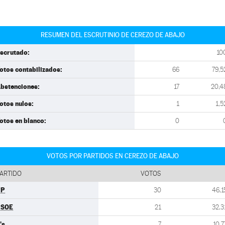
RESUMEN DEL ESCRUTINIO DE CEREZO DE ABAJO
scrutado:
10
otos contabilizados:
66
79,5
bstenciones:
17
20,4
otos nulos:
1
1,5
otos en blanco:
0
VOTOS POR PARTIDOS EN CEREZO DE ABAJO
ARTIDO
VOTOS
PP
30
46,1
PSOE
21
32,3
's
7
10,7