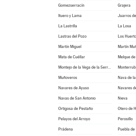
Gomezserracín
Grajera
Ituero y Lama
Juarros d
La Lastrilla
La Losa
Lastras del Pozo
Los Huert
Martín Miguel
Martín Mu
Mata de Cuéllar
Melque de
Montejo de la Vega de la Serrezuela
Monterrub
Muñoveros
Nava de la
Navares de Ayuso
Navares d
Navas de San Antonio
Nieva
Ortigosa de Pestaño
Otero de 
Pelayos del Arroyo
Perosillo
Prádena
Puebla de