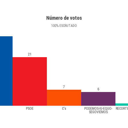
Número de votos
100
%
ESCRUTADO
21
7
6
PSOE
C's
PODEMOS-IU-EQUO-
RECORT
SEGOVIEMOS