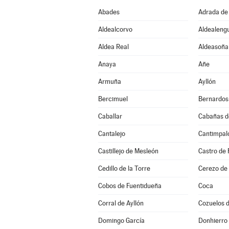
Abades
Adrada de
Aldealcorvo
Aldealeng
Aldea Real
Aldeasoña
Anaya
Añe
Armuña
Ayllón
Bercimuel
Bernardos
Caballar
Cabañas d
Cantalejo
Cantimpal
Castillejo de Mesleón
Castro de 
Cedillo de la Torre
Cerezo de
Cobos de Fuentidueña
Coca
Corral de Ayllón
Cozuelos 
Domingo García
Donhierro