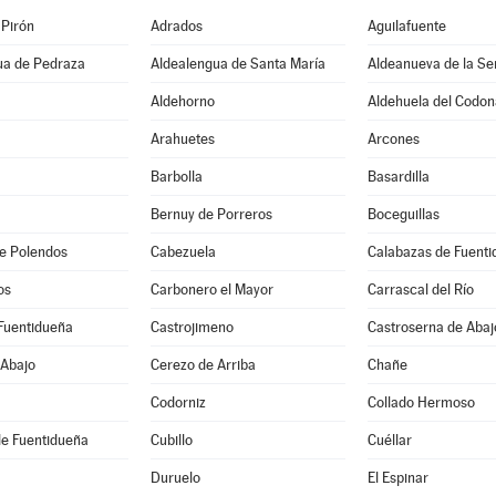
 Pirón
Adrados
Aguilafuente
ua de Pedraza
Aldealengua de Santa María
Aldeanueva de la Se
Aldehorno
Aldehuela del Codon
Arahuetes
Arcones
Barbolla
Basardilla
Bernuy de Porreros
Boceguillas
e Polendos
Cabezuela
Calabazas de Fuent
os
Carbonero el Mayor
Carrascal del Río
Fuentidueña
Castrojimeno
Castroserna de Abaj
 Abajo
Cerezo de Arriba
Chañe
Codorniz
Collado Hermoso
de Fuentidueña
Cubillo
Cuéllar
Duruelo
El Espinar