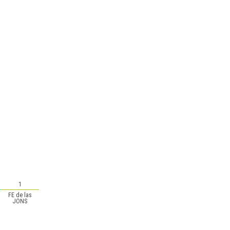
1
FE de las
JONS