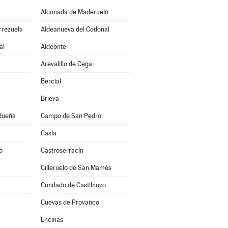
Alconada de Maderuelo
rrezuela
Aldeanueva del Codonal
al
Aldeonte
Arevalillo de Cega
Bercial
Brieva
idueña
Campo de San Pedro
Casla
o
Castroserracín
Cilleruelo de San Mamés
Condado de Castilnovo
Cuevas de Provanco
Encinas