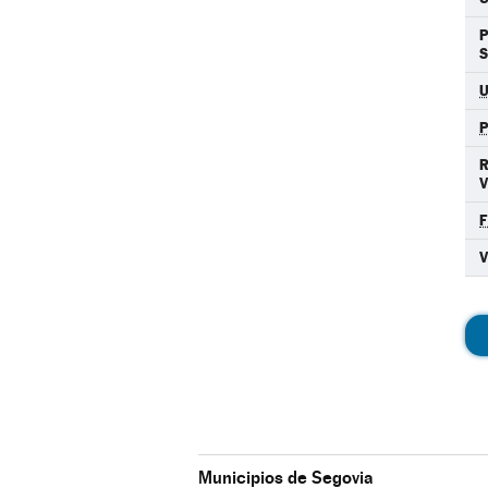
P
F
Municipios de Segovia