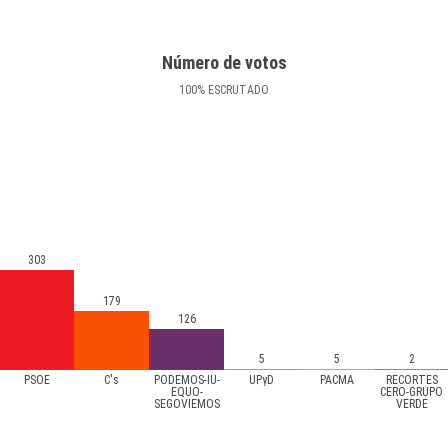
Número de votos
100
%
ESCRUTADO
303
179
126
5
5
2
PSOE
C's
PODEMOS-IU-
UPyD
PACMA
RECORTES
EQUO-
CERO-GRUPO
SEGOVIEMOS
VERDE