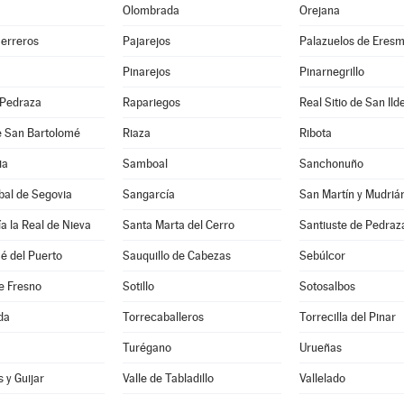
Olombrada
Orejana
Herreros
Pajarejos
Palazuelos de Eres
Pinarejos
Pinarnegrillo
 Pedraza
Rapariegos
Real Sitio de San Ild
e San Bartolomé
Riaza
Ribota
ia
Samboal
Sanchonuño
bal de Segovia
Sangarcía
San Martín y Mudriá
a la Real de Nieva
Santa Marta del Cerro
Santiuste de Pedraz
é del Puerto
Sauquillo de Cabezas
Sebúlcor
e Fresno
Sotillo
Sotosalbos
da
Torrecaballeros
Torrecilla del Pinar
Turégano
Urueñas
 y Guijar
Valle de Tabladillo
Vallelado