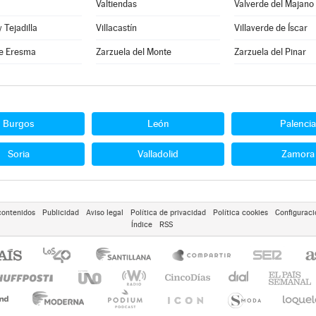
Valtiendas
Valverde del Majano
y Tejadilla
Villacastín
Villaverde de Íscar
e Eresma
Zarzuela del Monte
Zarzuela del Pinar
Burgos
León
Palencia
Soria
Valladolid
Zamora
contenidos
Publicidad
Aviso legal
Política de privacidad
Política cookies
Configuraci
Índice
RSS