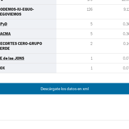
ODEMOS-IU-EQUO-
126
9,1
SEGOVIEMOS
UPyD
5
0,3
PACMA
5
0,3
RECORTES CERO-GRUPO
2
0,1
VERDE
E de las JONS
1
0,0
VOX
1
0,0
Descárgate los datos en xml