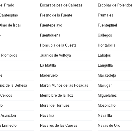
el Prado
Escarabajosa de Cabezas
Escobar de Polendo
 Cantespino
Fresno de la Fuente
Frumales
Olmo de Íscar
Fuentepelayo
Fuentepiñel
o
Fuentidueña
Gallegos
Honrubia de la Cuesta
Hontalbilla
e Riomoros
Juarros de Voltoya
Labajos
La Matilla
Languilla
os
Maderuelo
Marazoleja
ñoz de la Dehesa
Martín Muñoz de las Posadas
Marugán
 Cercos
Membibre de la Hoz
Migueláñez
io
Moral de Hornuez
Mozoncillo
 Asunción
Navafría
Navalilla
e Enmedio
Navares de las Cuevas
Navas de Oro