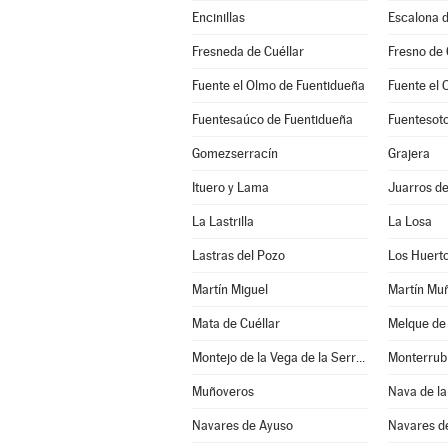
Encinillas
Escalona d
Fresneda de Cuéllar
Fresno de
Fuente el Olmo de Fuentidueña
Fuente el 
Fuentesaúco de Fuentidueña
Fuentesot
Gomezserracín
Grajera
Ituero y Lama
Juarros d
La Lastrilla
La Losa
Lastras del Pozo
Los Huert
Martín Miguel
Martín Mu
Mata de Cuéllar
Melque de
Montejo de la Vega de la Serrezuela
Monterrub
Muñoveros
Nava de la
Navares de Ayuso
Navares d