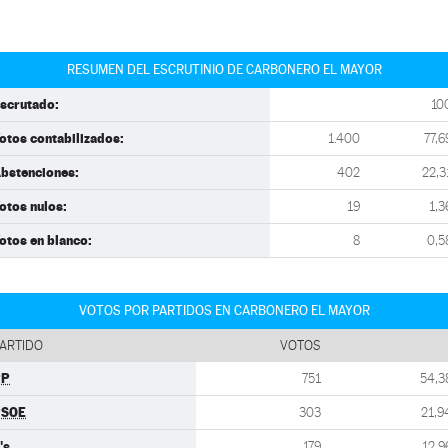
RESUMEN DEL ESCRUTINIO DE CARBONERO EL MAYOR
scrutado:
10
otos contabilizados:
1.400
77,6
bstenciones:
402
22,3
otos nulos:
19
1,3
otos en blanco:
8
0,5
VOTOS POR PARTIDOS EN CARBONERO EL MAYOR
ARTIDO
VOTOS
PP
751
54,3
PSOE
303
21,9
's
179
12,9