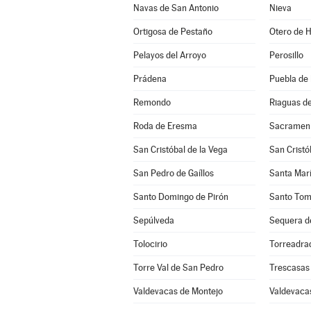
Navas de San Antonio
Nieva
Ortigosa de Pestaño
Otero de 
Pelayos del Arroyo
Perosillo
Prádena
Puebla de
Remondo
Riaguas d
Roda de Eresma
Sacramen
San Cristóbal de la Vega
San Cristó
San Pedro de Gaíllos
Santa Marí
Santo Domingo de Pirón
Santo Tom
Sepúlveda
Sequera d
Tolocirio
Torreadra
Torre Val de San Pedro
Trescasas
Valdevacas de Montejo
Valdevacas