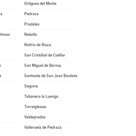
Ortigosa del Monte
ma
Pedraza
Pradales
efonso
Rebollo
Riofrío de Riaza
San Cristóbal de Cuéllar
n
San Miguel de Bernuy
a
Santiuste de San Juan Bautista
Segovia
Tabanera la Luenga
Torreiglesias
Valdeprados
Valleruela de Pedraza