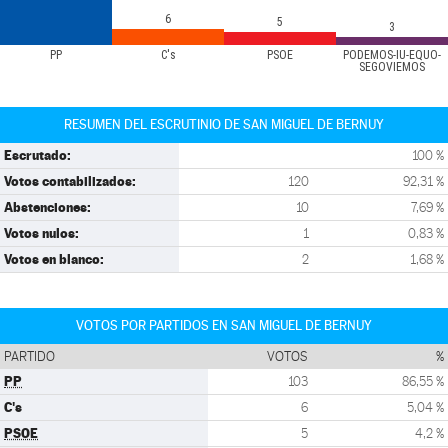
6
5
3
PP
C's
PSOE
PODEMOS-IU-EQUO-
SEGOVIEMOS
RESUMEN DEL ESCRUTINIO DE SAN MIGUEL DE BERNUY
Escrutado:
100 %
Votos contabilizados:
120
92,31 %
Abstenciones:
10
7,69 %
Votos nulos:
1
0,83 %
Votos en blanco:
2
1,68 %
VOTOS POR PARTIDOS EN SAN MIGUEL DE BERNUY
PARTIDO
VOTOS
%
PP
103
86,55 %
C's
6
5,04 %
PSOE
5
4,2 %