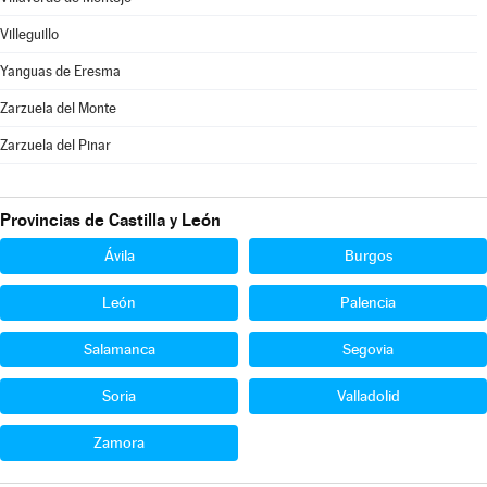
Villeguillo
Yanguas de Eresma
Zarzuela del Monte
Zarzuela del Pinar
Provincias de Castilla y León
Ávila
Burgos
León
Palencia
Salamanca
Segovia
Soria
Valladolid
Zamora