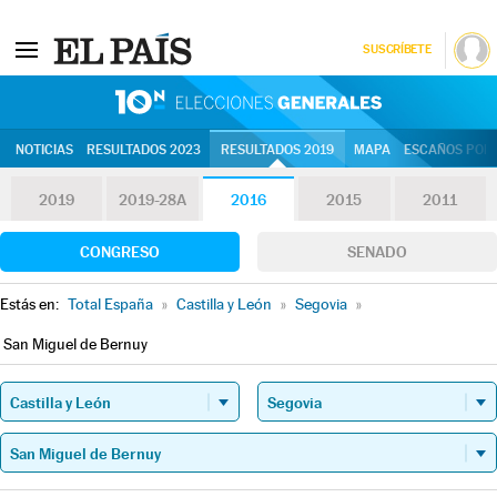
SUSCRÍBETE
10N | Eleccion
NOTICIAS
RESULTADOS 2023
RESULTADOS 2019
MAPA
ESCAÑOS POR 
2019
2019-28A
2016
2015
2011
CONGRESO
SENADO
Estás en:
Total España
»
Castilla y León
»
Segovia
»
San Miguel de Bernuy