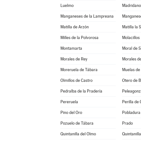
Luelmo
Madridano
Manganeses de la Lampreana
Manganese
Matilla de Arzón
Matilla la 
Milles de la Polvorosa
Molacillos
Montamarta
Moral de 
Morales de Rey
Morales d
Moreruela de Tábara
Muelas de 
Olmillos de Castro
Otero de 
Pedralba de la Pradería
Peleagonz
Pereruela
Perilla de 
Pino del Oro
Pobladura 
Pozuelo de Tábara
Prado
Quintanilla del Olmo
Quintanill