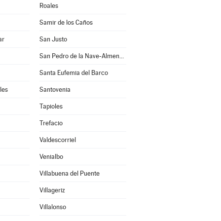
Roales
Samir de los Caños
ar
San Justo
San Pedro de la Nave-Almendra
Santa Eufemia del Barco
les
Santovenia
Tapioles
Trefacio
Valdescorriel
Venialbo
Villabuena del Puente
Villageriz
Villalonso