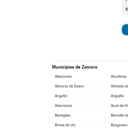
C
Municipios de Zamora
Abezames
Alcañices
Almaraz de Duero
Almeida d
Argañín
Argujillo
Asturianos
Ayoó de Vi
Benegiles
Bermillo 
Brime de Urz
Burganes 