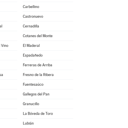
Carbellino
Castronuevo
al
Cernadilla
Cotanes del Monte
l Vino
El Maderal
Espadañedo
Ferreras de Arriba
sa
Fresno de la Ribera
Fuentesaúco
Gallegos del Pan
Granucillo
La Bóveda de Toro
Lubián