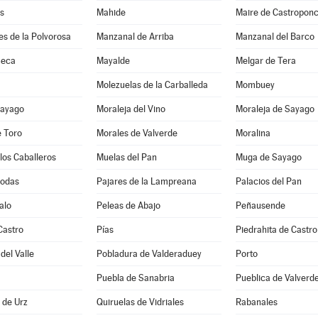
s
Mahide
Maire de Castropon
s de la Polvorosa
Manzanal de Arriba
Manzanal del Barco
Seca
Mayalde
Melgar de Tera
Molezuelas de la Carballeda
Mombuey
Sayago
Moraleja del Vino
Moraleja de Sayago
e Toro
Morales de Valverde
Moralina
los Caballeros
Muelas del Pan
Muga de Sayago
Bodas
Pajares de la Lampreana
Palacios del Pan
alo
Peleas de Abajo
Peñausende
Castro
Pías
Piedrahita de Castro
del Valle
Pobladura de Valderaduey
Porto
Puebla de Sanabria
Pueblica de Valverd
a de Urz
Quiruelas de Vidriales
Rabanales