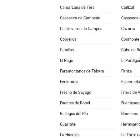
Camarzana de Tera
Cañizal
Casaseca de Campeán
Casaseca 
Castroverde de Campos
Cazurra
Cobreros
Coomonte
Cubillos
Cubo de B
El Pego
El Perdigó
Faramontanos de Tábara
Fariza
Ferreruela
Figueruela
Fresno de Sayago
Friera de 
Fuentes de Ropel
Fuentesec
Gallegos del Río
Gamones
Guarrate
Hermisen
La Hiniesta
La Torre de