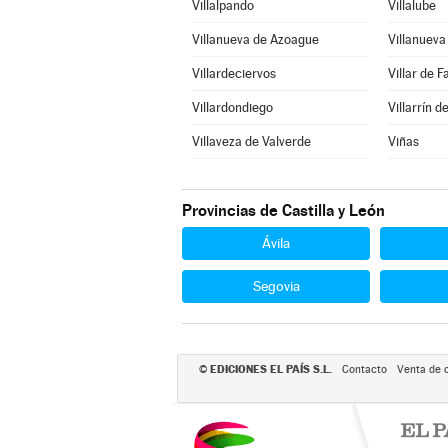
Villalpando
Villalube
Villanueva de Azoague
Villanuev
Villardeciervos
Villar de F
Villardondiego
Villarrín 
Villaveza de Valverde
Viñas
Provincias de Castilla y León
Ávila
Segovia
EDICIONES EL PAÍS S.L.
©
Contacto
Venta de 