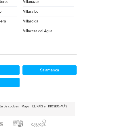
deros
Villanázar
o
Villaralbo
bera
Villárdiga
Villaveza del Agua
Salamanca
ón de cookies
Mapa
EL PAÍS en KIOSKOyMÁS