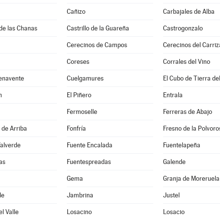
Cañizo
Carbajales de Alba
de las Chanas
Castrillo de la Guareña
Castrogonzalo
Cerecinos de Campos
Cerecinos del Carriz
Coreses
Corrales del Vino
enavente
Cuelgamures
El Cubo de Tierra de
n
El Piñero
Entrala
Fermoselle
Ferreras de Abajo
 de Arriba
Fonfría
Fresno de la Polvoro
Valverde
Fuente Encalada
Fuentelapeña
as
Fuentespreadas
Galende
Gema
Granja de Moreruela
de
Jambrina
Justel
l Valle
Losacino
Losacio