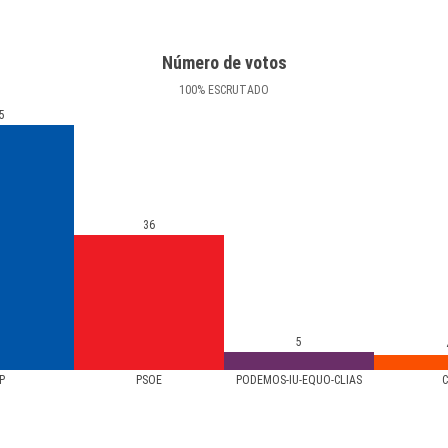
Número de votos
100
%
ESCRUTADO
5
36
5
P
PSOE
PODEMOS-IU-EQUO-CLIAS
C