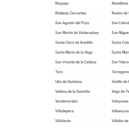
Requejo
Revellinos
Robleda-Cervantes
Roelos de
San Agustín del Pozo
San Cebriá
San Martín de Valderaduey
San Miguel
Santa Clara de Avedillo
Santa Col
Santa María de la Vega
Santa Marí
San Vicente de la Cabeza
San Vitero
Toro
Torregam
Uña de Quintana
Vadillo de
Vallesa de la Guareña
Vega de T
Vezdemarbán
Vidayanes
Villadepera
Villaescus
Villalazán
Villalba d