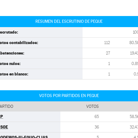
RESUMEN DEL ESCRUTINIO DE PEQUE
scrutado:
10
otos contabilizados:
112
80,5
bstenciones:
27
19,4
otos nulos:
1
0,8
otos en blanco:
1
0,
VOTOS POR PARTIDOS EN PEQUE
ARTIDO
VOTOS
PP
65
58,5
PSOE
36
32,4
ODEMOS-IU-EQUO-CLIAS
5
4,