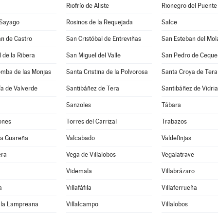
Riofrío de Aliste
Rionegro del Puente
 Sayago
Rosinos de la Requejada
Salce
n de Castro
San Cristóbal de Entreviñas
San Esteban del Mol
 de la Ribera
San Miguel del Valle
San Pedro de Ceque
omba de las Monjas
Santa Cristina de la Polvorosa
Santa Croya de Tera
a de Valverde
Santibáñez de Tera
Santibáñez de Vidria
Sanzoles
Tábara
ones
Torres del Carrizal
Trabazos
 la Guareña
Valcabado
Valdefinjas
era
Vega de Villalobos
Vegalatrave
Videmala
Villabrázaro
a
Villafáfila
Villaferrueña
e la Lampreana
Villalcampo
Villalobos