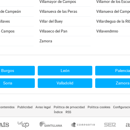
Villamayor de Campos
Villamor de los Escu
a de Campeán
Villanueva de las Peras
Villanueva del Camp
allaves
Villar del Buey
Villardiegua de la Ri
de Campos
Villaseco del Pan
Villavendimio
Zamora
Burgos
León
Palencia
Soria
Valladolid
Zamora
contenidos
Publicidad
Aviso legal
Política de privacidad
Política cookies
Configuraci
Índice
RSS