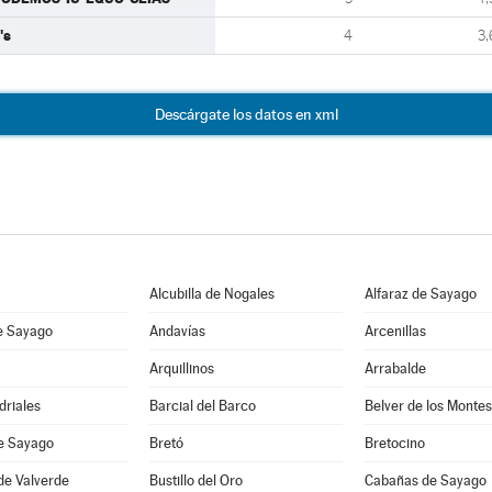
's
4
3,
Descárgate los datos en xml
Alcubilla de Nogales
Alfaraz de Sayago
e Sayago
Andavías
Arcenillas
Arquillinos
Arrabalde
driales
Barcial del Barco
Belver de los Montes
de Sayago
Bretó
Bretocino
de Valverde
Bustillo del Oro
Cabañas de Sayago