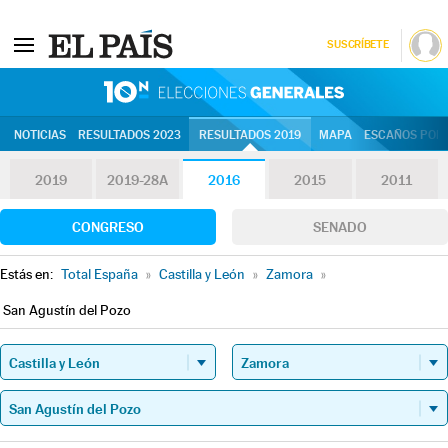
SUSCRÍBETE
10N | Eleccion
NOTICIAS
RESULTADOS 2023
RESULTADOS 2019
MAPA
ESCAÑOS POR 
2019
2019-28A
2016
2015
2011
CONGRESO
SENADO
Estás en:
Total España
»
Castilla y León
»
Zamora
»
San Agustín del Pozo