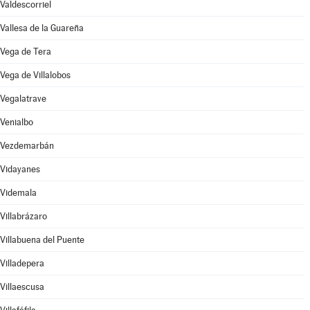
Valdescorriel
Vallesa de la Guareña
Vega de Tera
Vega de Villalobos
Vegalatrave
Venialbo
Vezdemarbán
Vidayanes
Videmala
Villabrázaro
Villabuena del Puente
Villadepera
Villaescusa