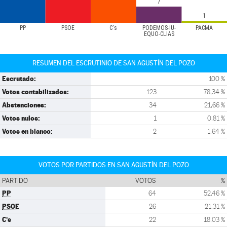
7
1
PP
PSOE
C's
PODEMOS-IU-
PACMA
EQUO-CLIAS
RESUMEN DEL ESCRUTINIO DE SAN AGUSTÍN DEL POZO
Escrutado:
100 %
Votos contabilizados:
123
78,34 %
Abstenciones:
34
21,66 %
Votos nulos:
1
0,81 %
Votos en blanco:
2
1,64 %
VOTOS POR PARTIDOS EN SAN AGUSTÍN DEL POZO
PARTIDO
VOTOS
%
PP
64
52,46 %
PSOE
26
21,31 %
C's
22
18,03 %