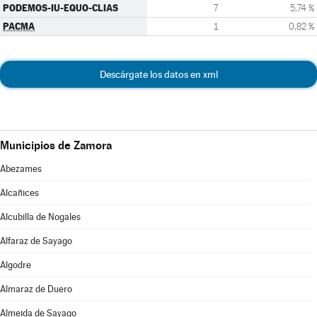
PODEMOS-IU-EQUO-CLIAS
7
5,74 %
PACMA
1
0,82 %
Descárgate los datos en xml
Municipios de Zamora
Abezames
Alcañices
Alcubilla de Nogales
Alfaraz de Sayago
Algodre
Almaraz de Duero
Almeida de Sayago