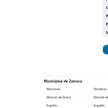
C
Municipios de Zamora
Abezames
Alcañices
Almaraz de Duero
Almeida d
Argañín
Argujillo