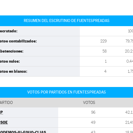
RESUMEN DEL ESCRUTINIO DE FUENTESPREADAS
scrutado:
10
otos contabilizados:
229
79,7
bstenciones:
58
20,2
otos nulos:
1
0,4
otos en blanco:
4
1,7
VOTOS POR PARTIDOS EN FUENTESPREADAS
ARTIDO
VOTOS
PP
96
42,1
PSOE
49
21,4
ODEMOS-IU-EQUO-CLIAS
43
18,8