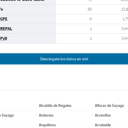
's
30
13,1
PCPE
4
1,7
PREPAL
1
0,4
UPyD
1
0,4
Descárgate los datos en xml
Alcubilla de Nogales
Alfaraz de Sayago
e Sayago
Andavías
Arcenillas
Arquillinos
Arrabalde