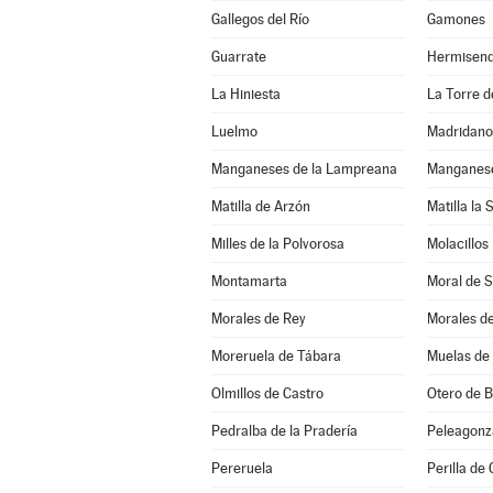
Gallegos del Río
Gamones
Guarrate
Hermisen
La Hiniesta
La Torre de
Luelmo
Madridano
Manganeses de la Lampreana
Manganese
Matilla de Arzón
Matilla la 
Milles de la Polvorosa
Molacillos
Montamarta
Moral de 
Morales de Rey
Morales d
Moreruela de Tábara
Muelas de 
Olmillos de Castro
Otero de 
Pedralba de la Pradería
Peleagonz
Pereruela
Perilla de 