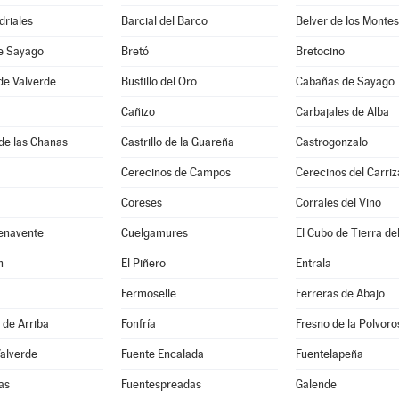
driales
Barcial del Barco
Belver de los Montes
de Sayago
Bretó
Bretocino
de Valverde
Bustillo del Oro
Cabañas de Sayago
Cañizo
Carbajales de Alba
de las Chanas
Castrillo de la Guareña
Castrogonzalo
Cerecinos de Campos
Cerecinos del Carriz
Coreses
Corrales del Vino
enavente
Cuelgamures
El Cubo de Tierra de
n
El Piñero
Entrala
Fermoselle
Ferreras de Abajo
 de Arriba
Fonfría
Fresno de la Polvoro
Valverde
Fuente Encalada
Fuentelapeña
as
Fuentespreadas
Galende