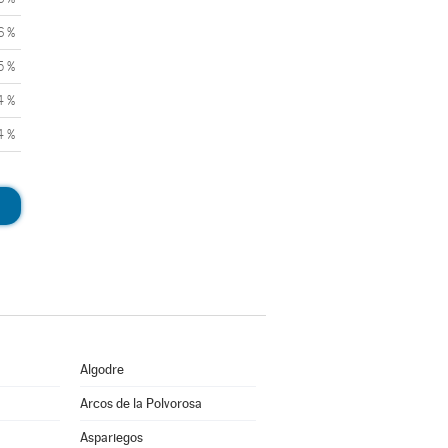
6 %
5 %
4 %
4 %
Algodre
Arcos de la Polvorosa
Aspariegos