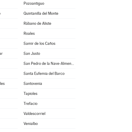
Pozoantiguo
e
Quintanilla del Monte
Rábano de Aliste
Roales
Samir de los Caños
ar
San Justo
San Pedro de la Nave-Almendra
Santa Eufemia del Barco
les
Santovenia
Tapioles
Trefacio
Valdescorriel
Venialbo