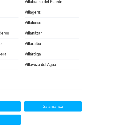
Villabuena del Puente
Villageriz
Villalonso
deros
Villanázar
o
Villaralbo
bera
Villárdiga
Villaveza del Agua
Salamanca