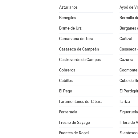
Asturianos
Ayoó de Vi
Benegiles
Bermillo 
Brime de Urz
Burganes 
Camarzana de Tera
Cañizal
Casaseca de Campeán
Casaseca 
Castroverde de Campos
Cazurra
Cobreros
Coomonte
Cubillos
Cubo de B
El Pego
El Perdigó
Faramontanos de Tábara
Fariza
Ferreruela
Figueruela
Fresno de Sayago
Friera de 
Fuentes de Ropel
Fuentesec