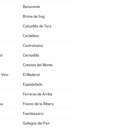
Benavente
Brime de Sog
Calzadilla de Tera
Carbellino
Castronuevo
al
Cernadilla
Cotanes del Monte
l Vino
El Maderal
Espadañedo
Ferreras de Arriba
sa
Fresno de la Ribera
Fuentesaúco
Gallegos del Pan