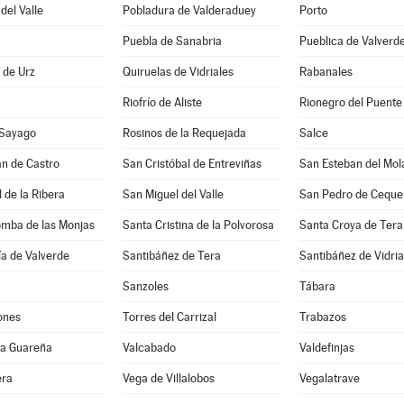
del Valle
Pobladura de Valderaduey
Porto
Puebla de Sanabria
Pueblica de Valverd
a de Urz
Quiruelas de Vidriales
Rabanales
Riofrío de Aliste
Rionegro del Puente
 Sayago
Rosinos de la Requejada
Salce
n de Castro
San Cristóbal de Entreviñas
San Esteban del Mol
 de la Ribera
San Miguel del Valle
San Pedro de Ceque
omba de las Monjas
Santa Cristina de la Polvorosa
Santa Croya de Tera
a de Valverde
Santibáñez de Tera
Santibáñez de Vidria
Sanzoles
Tábara
ones
Torres del Carrizal
Trabazos
 la Guareña
Valcabado
Valdefinjas
era
Vega de Villalobos
Vegalatrave