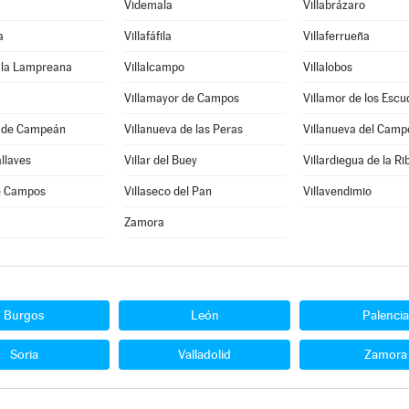
Videmala
Villabrázaro
a
Villafáfila
Villaferrueña
e la Lampreana
Villalcampo
Villalobos
Villamayor de Campos
Villamor de los Escu
a de Campeán
Villanueva de las Peras
Villanueva del Camp
allaves
Villar del Buey
Villardiegua de la Ri
de Campos
Villaseco del Pan
Villavendimio
Zamora
Burgos
León
Palencia
Soria
Valladolid
Zamora