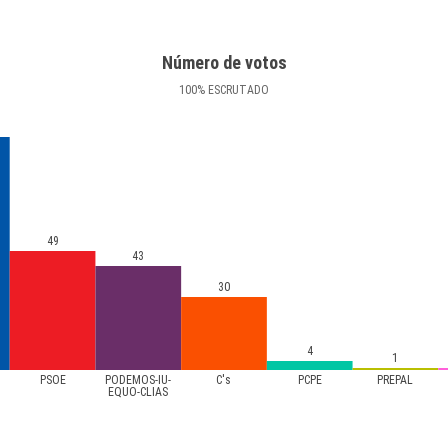
Número de votos
100
%
ESCRUTADO
49
43
30
4
1
PSOE
PODEMOS-IU-
C's
PCPE
PREPAL
EQUO-CLIAS