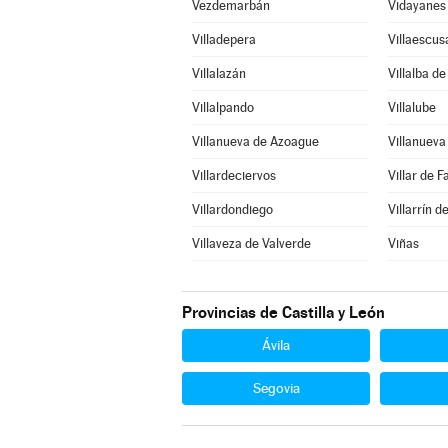
Vezdemarbán
Vidayanes
Villadepera
Villaescus
Villalazán
Villalba d
Villalpando
Villalube
Villanueva de Azoague
Villanuev
Villardeciervos
Villar de F
Villardondiego
Villarrín 
Villaveza de Valverde
Viñas
Provincias de Castilla y León
Ávila
Segovia