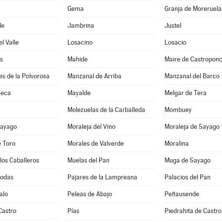
Gema
Granja de Moreruela
de
Jambrina
Justel
l Valle
Losacino
Losacio
s
Mahide
Maire de Castropon
s de la Polvorosa
Manzanal de Arriba
Manzanal del Barco
Seca
Mayalde
Melgar de Tera
Molezuelas de la Carballeda
Mombuey
Sayago
Moraleja del Vino
Moraleja de Sayago
e Toro
Morales de Valverde
Moralina
los Caballeros
Muelas del Pan
Muga de Sayago
Bodas
Pajares de la Lampreana
Palacios del Pan
alo
Peleas de Abajo
Peñausende
Castro
Pías
Piedrahita de Castro