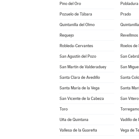
Pino del Oro
Pobladura 
Pozuelo de Tábara
Prado
Quintanilla del Olmo
Quintanill
Requejo
Revellinos
Robleda-Cervantes
Roelos de
San Agustín del Pozo
San Cebriá
San Martín de Valderaduey
San Miguel
Santa Clara de Avedillo
Santa Col
Santa María de la Vega
Santa Marí
San Vicente de la Cabeza
San Vitero
Toro
Torregam
Uña de Quintana
Vadillo de
Vallesa de la Guareña
Vega de T